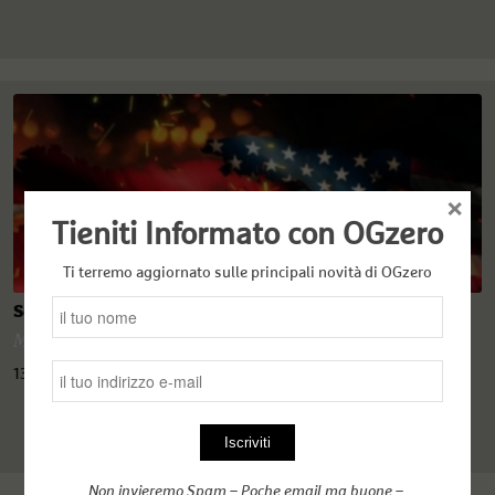
×
Tieniti Informato con OGzero
Ti terremo aggiornato sulle principali novità di OGzero
Segnali di fumo dal Bosforo a Washington
Murat Cinar
,
OGzero
13 Novembre 2020
Non invieremo Spam – Poche email ma buone –