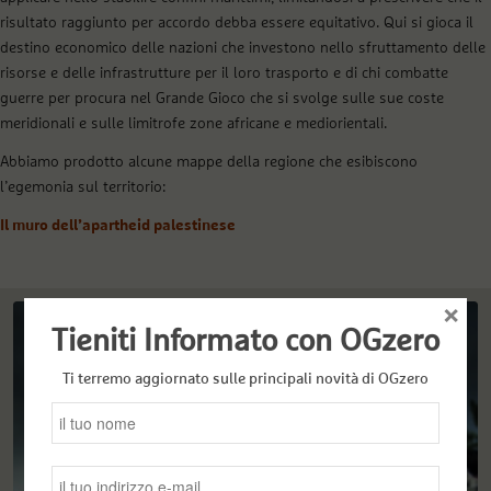
risultato raggiunto per accordo debba essere equitativo. Qui si gioca il
destino economico delle nazioni che investono nello sfruttamento delle
risorse e delle infrastrutture per il loro trasporto e di chi combatte
guerre per procura nel Grande Gioco che si svolge sulle sue coste
meridionali e sulle limitrofe zone africane e mediorientali.
Abbiamo prodotto alcune mappe della regione che esibiscono
l’egemonia sul territorio:
Il muro dell’apartheid palestinese
×
Tieniti Informato con OGzero
Ti terremo aggiornato sulle principali novità di OGzero