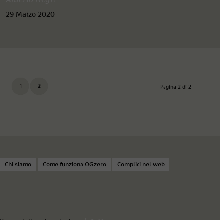
Alberto Negri
29 Marzo 2020
1
2
Pagina 2 di 2
Chi siamo
Come funziona OGzero
Complici nel web