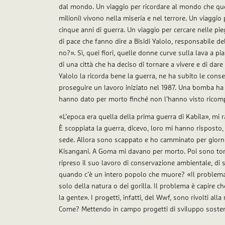
dal mondo. Un viaggio per ricordare al mondo che quei
milioni) vivono nella miseria e nel terrore. Un viaggio
cinque anni di guerra. Un viaggio per cercare nelle pie
di pace che fanno dire a Bisidi Yalolo, responsabile d
no?». Sì, quei fiori, quelle donne curve sulla lava a pi
di una città che ha deciso di tornare a vivere e di dare
Yalolo la ricorda bene la guerra, ne ha subito le cons
proseguire un lavoro iniziato nel 1987. Una bomba ha ce
hanno dato per morto finché non l’hanno visto ricom
«L’epoca era quella della prima guerra di Kabila», mi r
È scoppiata la guerra, dicevo, loro mi hanno risposto
sede. Allora sono scappato e ho camminato per giorni 
Kisangani. A Goma mi davano per morto. Poi sono torn
ripreso il suo lavoro di conservazione ambientale, di 
quando c’è un intero popolo che muore? «Il problema –
solo della natura o dei gorilla. Il problema è capire c
la gente». I progetti, infatti, del Wwf, sono rivolti al
Come? Mettendo in campo progetti di sviluppo sosteni