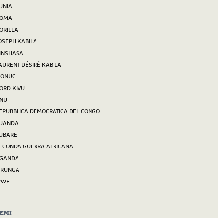
UNIA
OMA
ORILLA
OSEPH KABILA
INSHASA
AURENT-DÉSIRÉ KABILA
ONUC
ORD KIVU
NU
EPUBBLICA DEMOCRATICA DEL CONGO
UANDA
UBARE
ECONDA GUERRA AFRICANA
GANDA
IRUNGA
WWF
EMI