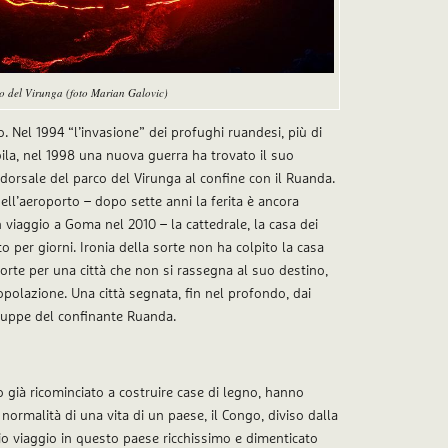
co del Virunga (foto Marian Galovic)
 Nel 1994 “l’invasione” dei profughi ruandesi, più di
abila, nel 1998 una nuova guerra ha trovato il suo
 dorsale del parco del Virunga al confine con il Ruanda.
dell’aeroporto – dopo sette anni la ferita è ancora
viaggio a Goma nel 2010 – la cattedrale, la casa dei
to per giorni. Ironia della sorte non ha colpito la casa
sorte per una città che non si rassegna al suo destino,
opolazione. Una città segnata, fin nel profondo, dai
truppe del confinante Ruanda.
 già ricominciato a costruire case di legno, hanno
 normalità di una vita di un paese, il Congo, diviso dalla
mio viaggio in questo paese ricchissimo e dimenticato