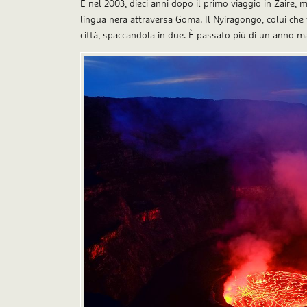
E nel 2003, dieci anni dopo il primo viaggio in Zaire, 
lingua nera attraversa Goma. Il Nyiragongo, colui che v
città, spaccandola in due. È passato più di un anno ma