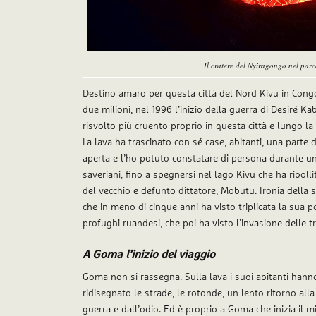
Il cratere del Nyiragongo nel par
Destino amaro per questa città del Nord Kivu in Congo.
due milioni, nel 1996 l’inizio della guerra di Desiré K
risvolto più cruento proprio in questa città e lungo la
La lava ha trascinato con sé case, abitanti, una parte 
aperta e l’ho potuto constatare di persona durante un 
saveriani, fino a spegnersi nel lago Kivu che ha ribolli
del vecchio e defunto dittatore, Mobutu. Ironia della 
che in meno di cinque anni ha visto triplicata la sua p
profughi ruandesi, che poi ha visto l’invasione delle 
A Goma l’inizio del viaggio
Goma non si rassegna. Sulla lava i suoi abitanti hanno
ridisegnato le strade, le rotonde, un lento ritorno alla
guerra e dall’odio. Ed è proprio a Goma che inizia il 