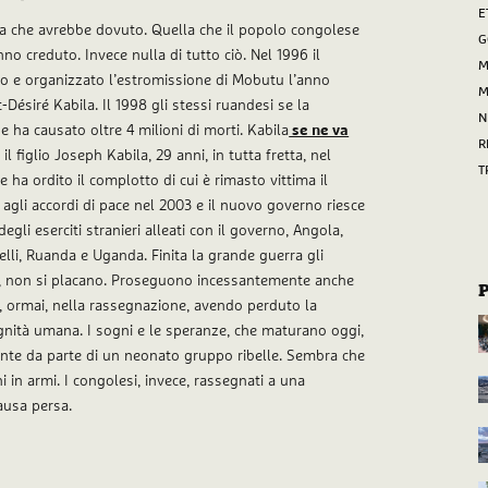
E
ga che avrebbe dovuto. Quella che il popolo congolese
G
anno creduto. Invece nulla di tutto ciò. Nel 1996 il
M
o e organizzato l’estromissione di Mobutu l’anno
M
-Désiré Kabila. Il 1998 gli stessi ruandesi se la
N
ha causato oltre 4 milioni di morti. Kabila
se ne va
R
l figlio Joseph Kabila, 29 anni, in tutta fretta, nel
T
 ha ordito il complotto di cui è rimasto vittima il
 agli accordi di pace nel 2003 e il nuovo governo riesce
egli eserciti stranieri alleati con il governo, Angola,
lli, Ruanda e Uganda. Finita la grande guerra gli
ghi, non si placano. Proseguono incessantemente anche
e, ormai, nella rassegnazione, avendo perduto la
ignità umana. I sogni e le speranze, che maturano oggi,
lente da parte di un neonato gruppo ribelle. Sembra che
i in armi. I congolesi, invece, rassegnati a una
ausa persa.