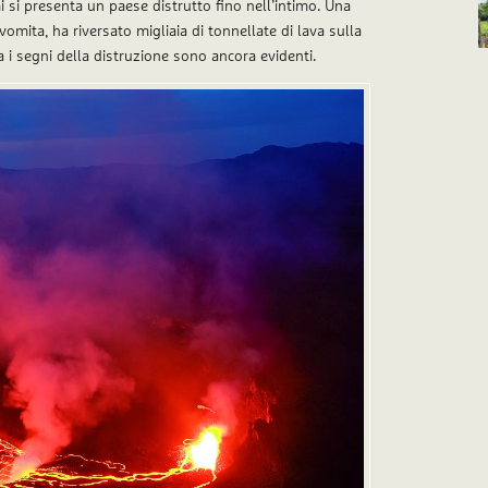
mi si presenta un paese distrutto fino nell’intimo. Una
omita, ha riversato migliaia di tonnellate di lava sulla
 i segni della distruzione sono ancora evidenti.