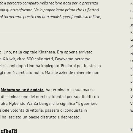
a il percorso compiuto nella regione nota per la presenza
B
onda guerra africana. Ve lo proponiamo prima che i riflettori
G
i torneremo presto con una analisi approfondita su milizie,
G
J
K
L
M
, Lino, nella capitale Kinshasa. Era appena arrivato
N
 a Kikiwit, circa 600 chilometri, l’avevamo percorsa
O
ieci anni dopo Lino ha impiegato 15 giorni per lo stesso
R
ggi non è cambiato nulla. Ma alle aziende minerarie non
R
R
S
.
Mobutu se ne è andato
, ha terminato la sua marcia
 di eliminazione dei nomi occidentali per sostituirli con
U
 Kuku Ngbendu Wa Za Banga, che significa “il guerriero
V
sibile volontà di vittoria, passerà di conquista in
ui ha lasciato un paese distrutto e depredato.
T
ribelli