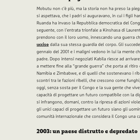
Mobutu non c’è più, ma la storia non ha preso la pie
si aspettava, che i padri si auguravano, in cui i figli h
Ruanda ha invaso la Repubblica democratica del Cong
seguente, con l’entrata trionfale a Kinshasa di Laurent
prendono con il loro uomo, innescando una guerra che 
ucciso
dalla sua stessa guardia del corpo. Gli succede i
gennaio del 2001 e i maligni vedono in lui la mente che
padre. Dopo intensi negoziati Kabila riesce ad arrivare
a mettere fine alla “grande guerra” che porta al ritiro d
Namibia e Zimbabwe, e di quelli che sostenevano i ribe
scontri tra le fazioni ribelli, che crescono come fun
oggi, senza sosta per il Congo e la sua gente che viv
capacità di progettare un futuro compatibile con la d
si infrangono, domani, contro la ripresa di azioni vio
gli unici capaci di progettare un futuro siano gli uomin
comunità internazionale che considera il Congo una c
2003: un paese distrutto e depredato