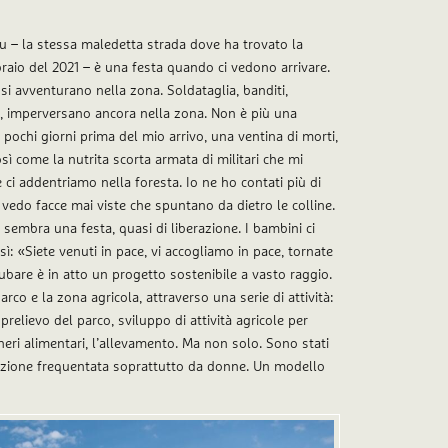
ru – la stessa maledetta strada dove ha trovato la
braio del 2021 – è una festa quando ci vedono arrivare.
 si avventurano nella zona. Soldataglia, banditi,
da, imperversano ancora nella zona. Non è più una
pochi giorni prima del mio arrivo, una ventina di morti,
sì come la nutrita scorta armata di militari che mi
addentriamo nella foresta. Io ne ho contati più di
vedo facce mai viste che spuntano da dietro le colline.
o, sembra una festa, quasi di liberazione. I bambini ci
: «Siete venuti in pace, vi accogliamo in pace, tornate
Rubare è in atto un progetto sostenibile a vasto raggio.
arco e la zona agricola, attraverso una serie di attività:
relievo del parco, sviluppo di attività agricole per
eri alimentari, l’allevamento. Ma non solo. Sono stati
izzazione frequentata soprattutto da donne. Un modello