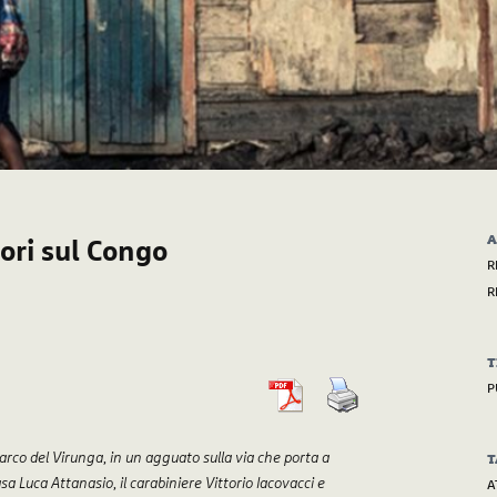
A
tori sul Congo
R
R
T
P
 parco del Virunga, in un agguato sulla via che porta a
T
a Luca Attanasio, il carabiniere Vittorio Iacovacci e
A