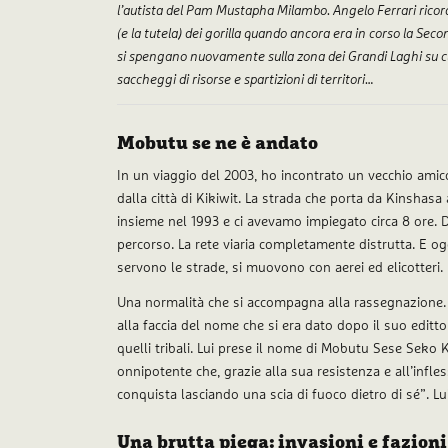
l’autista del Pam Mustapha Milambo. Angelo Ferrari ricord
(e la tutela) dei gorilla quando ancora era in corso la Sec
si spengano nuovamente sulla zona dei Grandi Laghi su cu
saccheggi di risorse e spartizioni di territori…
Mobutu se ne è andato
In un viaggio del 2003, ho incontrato un vecchio amico
dalla città di Kikiwit. La strada che porta da Kinshasa
insieme nel 1993 e ci avevamo impiegato circa 8 ore. D
percorso. La rete viaria completamente distrutta. E o
servono le strade, si muovono con aerei ed elicotteri.
Una normalità che si accompagna alla rassegnazione
alla faccia del nome che si era dato dopo il suo editto
quelli tribali. Lui prese il nome di Mobutu Sese Seko
onnipotente che, grazie alla sua resistenza e all’infles
conquista lasciando una scia di fuoco dietro di sé”. L
Una brutta piega: invasioni e fazioni 