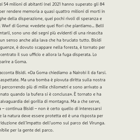
 54 milioni di abitanti (nel 2021 hanno superato gli 84
 per rendere memoria a quasi quattro milioni di morti in
ghe della disperazione, quei pochi rivoli di speranza e
el Wwf di Goma: «vedete quei fiori che piantiamo… Belli
antarli, sono uno dei segni più evidenti di una rinascita
 un senso anche alla lava che ha bruciato tutto. Bisidi
eguenze, è dovuto scappare nella foresta, è tornato per
ntrato il suo ufficio e allora la fuga disperata. Lo
parire a Goma.
acconta Bisidi. «Da Goma chiediamo a Nairobi il da farsi.
, aspettate. Ma una bomba è piovuta diritta sulla nostra
percorrendo più di mille chilometri e sono arrivato a
ato quando la bufera si è conclusa». È tornato e ha
salvaguardia dei gorilla di montagna. Ma a che serve,
 continua Bisidi – non è certo quello di interessarsi
he la natura deve essere protetta ed è una risposta per
la riduzione dell’impatto dell’uomo sul parco del Virunga.
bile per la gente del parco.