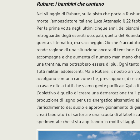
Rubare: i bambini che cantano
Nel villaggio di Rubare, sulla pista che porta a Rushu
morte l’ambasciatore italiano Luca Attanasio il 22 feb
Per la prima volta negli ultimi cinque anni, dei bianchi
retroguardie degli eserciti occupati, quello del Ruan
guerra sistematica, ma saccheggio. Ciò che è accaduto 
rende ragione di una situazione ancora di tensione. Co
accompagna e che aumenta di numero man mano che ci 
una trentina, ma potrebbero essere di più. Ogni tanto 
Tutti militari adolescenti. Ma a Rubare, il nostro arriv
accolgono con una canzone che, pressappoco, dice così
a casa e dite a tutti che siamo gente pacifica». Qui a 
L’obiettivo è quello di creare una demarcazione tra il p
produzione di legno per uso energetico alternativo al p
l’arricchimento del suolo e approvvigionamento di gen
creati laboratori di sartoria e una scuola di alfabet
sperimentale che si sta applicando in molti villaggi.