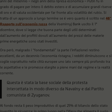
anni del millennio – negli anni della ripresa economica – Putin fu in
grado di pagare per intero il debito estero e di accumulare grandi riserve
di oro e di valuta occidentale per far fronte alla volatilità del rublo. Si
tratta di un approccio a lungo termine se è vero quanto è scritto nel
46°
Rapporto sull’economia russa
della Vsemirnyj Bank uscito il 1°
dicembre, dove si legge che buona parte degli utili determinati
dall’aumento dei profitti dovuti all’aumento dei prezzi delle materie
prime energetiche sono stati investiti.
Ora però, malgrado i “fondamentali” (a parte l’inflazione) restino
eccellenti, da un decennio l’economia ristagna, i redditi diminuiscono e si
coglie soprattutto nelle città europee uno iato sempre più profondo tra
le aspettative e le promesse elargite a piene mani dal regime e la realtà
corrente.
Questa è stata la base sociale della protesta
intercettata in modo diverso da Navalny e dal Partito
comunista di Zyuganov.
Al fondo resta il peso improduttivo di quel 25% di bilancio dello stato
investito in sicurezza; in primo luogo nella Difesa che alimenta il ruolo