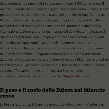
dipendente dallo stato. I salari superano a stento i 150 dollari mensili
mentre il reddito medio supera di poco i 4000 collocando il paese al 133°
posto della classifica dei paesi più abbienti, ben dietro Iraq, Guatemala o
Belize. E, non a caso, il paese resta quello a più ampia conflittualità
rivendicativa nel Vecchio continente, benché snobbata dalla stampa
internazionale. Dopo le grandi manifestazioni dei minatori nel paese di
ottobre che pretendevano il pagamento dei salari arretrati non pagati
(come riporta “Apostroph”), alla fine di novembre si sono tenute
dimostrazioni a Kiev, sfociate in scontri con la polizia contro gli aumenti
delle tariffe elettriche. Il degrado economico è tale che il presidente
Zelensky si è potuto permettere di rimbrottare Joe Biden per aver spinto
l’acceleratore sui pericoli di guerra con la Russia che alla fine di gennaio
stavano affossando il mercato finanziario interno, come
immediatamente rilevato il 2 febbraio dal “
Financial Times
”.
Il peso e il ruolo della Difesa nel bilancio
russo
La Russia ha problemi diversi da quello del vicino slavo. Nei primi dieci