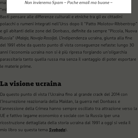
ma anche sociale con la formazione di un gran numero di famiglie
Non invieremo Spam – Poche email ma buone –
“miste” dentro un paese che conservava forti tratti di disomogeneità.
Basti pensare alle differenze culturali e etniche tra gli ex cittadini
polacchi o rumeni integrati nell’Urss dopo il “Patto Molotov-Ribbentrop”
e gli abitanti delle zone del Donbass, definite da sempre “Piccola, Nuova
Russia” (
Malaja, Novaja Rossija
). L’indipendenza ucraina, giunta alla fine
del 1991 ebbe da questo punto di vista conseguenze nefaste: lungo 30
anni l’economia ucraina non si è più ripresa forgiando un’oligarchia
parassitaria tanto quella russa ma senza il vantaggio di poter esportare
le materie prime.
La visione ucraina
Da questo punto di vista l’Ucraina fino al grande crack del 2014 con
l’insurrezione reazionaria della Maidan, la guerra nel Donbass e
l’annessione della Crimea hanno sempre oscillato tra attrazione verso la
UE e fattivo legame economico e sociale con la Russia (per una
ricostruzione dettagliata della storia ucraina dal 1991 a oggi si veda il
mio libro su questa tema
Svoboda
).