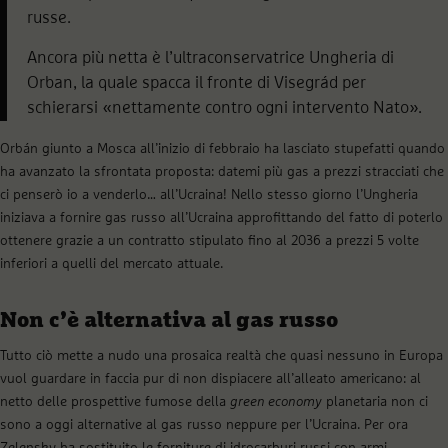
russe.
Ancora più netta è l’ultraconservatrice Ungheria di
Orban, la quale spacca il fronte di Visegrád per
schierarsi «nettamente contro ogni intervento Nato».
Orbán giunto a Mosca all’inizio di febbraio ha lasciato stupefatti quando
ha avanzato la sfrontata proposta: datemi più gas a prezzi stracciati che
ci penserò io a venderlo… all’Ucraina! Nello stesso giorno l’Ungheria
iniziava a fornire gas russo all’Ucraina approfittando del fatto di poterlo
ottenere grazie a un contratto stipulato fino al 2036 a prezzi 5 volte
inferiori a quelli del mercato attuale.
Non c’è alternativa al gas russo
Tutto ciò mette a nudo una prosaica realtà che quasi nessuno in Europa
vuol guardare in faccia pur di non dispiacere all’alleato americano: al
netto delle prospettive fumose della
green economy
planetaria non ci
sono a oggi alternative al gas russo neppure per l’Ucraina. Per ora