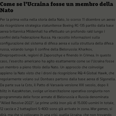
Come se l’Ucraina fosse un membro della
Nato
Per la prima volta nella storia della Nato, lo scorso 11 dicembre un aereo
da ricognizione strategica statunitense Boeing RC-135 partito dalla base
aerea britannica Mildenhall ha effettuato un profondo raid lungo i
confini della Federazione Russa. Ha raccolto informazioni sulla
configurazione del sistema di difesa aerea e sulla struttura della difesa
russa, volando lungo il confine della Bielorussia: Kharkov,
Dnepropetrovsk, regioni di Zaporozhye e finendo in Crimea. In questo
caso, l’esercito americano ha agito esattamente come se l’Ucraina fosse
un membro a pieno titolo della Nato. Un approccio che coinvolge
appieno la Nato visto che i droni da ricognizione RQ-4 Global Hawk, che
regolarmente volano sul Donbass partono dalla base aerea di Sigonella.
Da parte sua la Csto, il Patto di Varsavia versione XXI secolo, dopo il
blitz in Kazakhstan, svolge un’esercitazione operativa congiunta non
programmata delle forze armate di Bielorussia e Russia denominata
“Allied Resolve-2022”. Le prime unità (non più di 15.000 uomini in totale,
12 caccia e 2 battaglioni S-400) sono già arrivate in zona.
War games
, si
dirà, ma che si collocano in una crisi, quella Ucraina, che non trovando