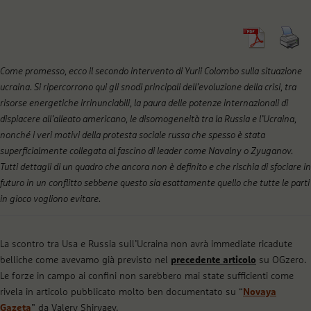
Come promesso, ecco il secondo intervento di Yurii Colombo sulla situazione
ucraina. Si ripercorrono qui gli snodi principali dell’evoluzione della crisi, tra
risorse energetiche irrinunciabili, la paura delle potenze internazionali di
dispiacere all’alleato americano, le disomogeneità tra la Russia e l’Ucraina,
nonché i veri motivi della protesta sociale russa che spesso è stata
superficialmente collegata al fascino di leader come Navalny o Zyuganov.
Tutti dettagli di un quadro che ancora non è definito e che rischia di sfociare in
futuro in un conflitto sebbene questo sia esattamente quello che tutte le parti
in gioco vogliono evitare.
La scontro tra Usa e Russia sull’Ucraina non avrà immediate ricadute
belliche come avevamo già previsto nel
precedente articolo
su OGzero.
Le forze in campo ai confini non sarebbero mai state sufficienti come
rivela in articolo pubblicato molto ben documentato su “
Novaya
Gazeta
” da Valery Shiryaev.