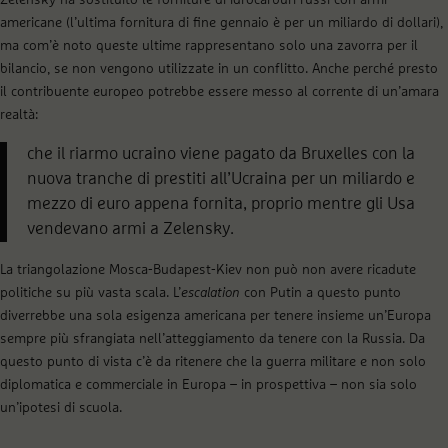
Zelensky ha sostituito le forniture di idrocarburi russi con armi
americane (l’ultima fornitura di fine gennaio è per un miliardo di dollari),
ma com’è noto queste ultime rappresentano solo una zavorra per il
bilancio, se non vengono utilizzate in un conflitto. Anche perché presto
il contribuente europeo potrebbe essere messo al corrente di un’amara
realtà:
che il riarmo ucraino viene pagato da Bruxelles con la
nuova tranche di prestiti all’Ucraina per un miliardo e
mezzo di euro appena fornita, proprio mentre gli Usa
vendevano armi a Zelensky.
La triangolazione Mosca-Budapest-Kiev non può non avere ricadute
politiche su più vasta scala. L’
escalation
con Putin a questo punto
diverrebbe una sola esigenza americana per tenere insieme un’Europa
sempre più sfrangiata nell’atteggiamento da tenere con la Russia. Da
questo punto di vista c’è da ritenere che la guerra militare e non solo
diplomatica e commerciale in Europa – in prospettiva – non sia solo
un’ipotesi di scuola.