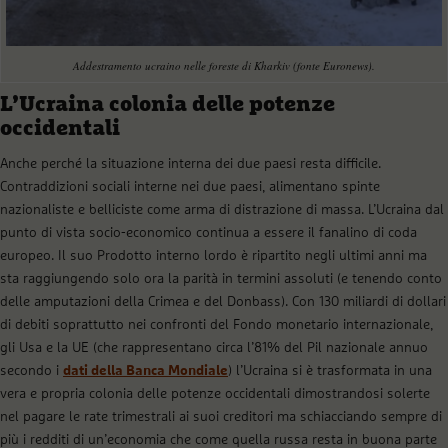
Addestramento ucraino nelle foreste di Kharkiv (fonte Euronews).
L’Ucraina colonia delle potenze
occidentali
Anche perché la situazione interna dei due paesi resta difficile.
Contraddizioni sociali interne nei due paesi, alimentano spinte
nazionaliste e belliciste come arma di distrazione di massa. L’Ucraina dal
punto di vista socio-economico continua a essere il fanalino di coda
europeo. Il suo Prodotto interno lordo è ripartito negli ultimi anni ma
sta raggiungendo solo ora la parità in termini assoluti (e tenendo conto
delle amputazioni della Crimea e del Donbass). Con 130 miliardi di dollari
di debiti soprattutto nei confronti del Fondo monetario internazionale,
gli Usa e la UE (che rappresentano circa l’81% del Pil nazionale annuo
secondo i
dati della Banca Mondiale
) l’Ucraina si è trasformata in una
vera e propria colonia delle potenze occidentali dimostrandosi solerte
nel pagare le rate trimestrali ai suoi creditori ma schiacciando sempre di
più i redditi di un’economia che come quella russa resta in buona parte