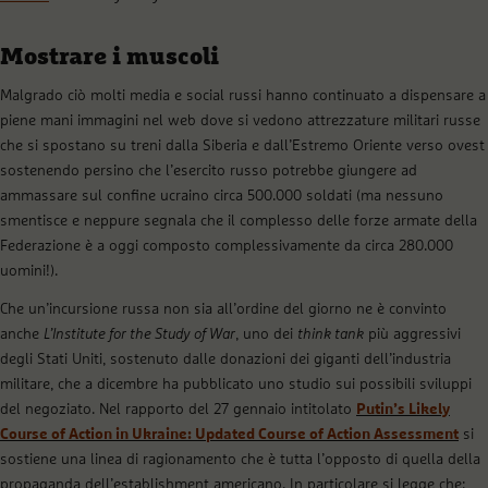
Mostrare i muscoli
Malgrado ciò molti media e social russi hanno continuato a dispensare a
piene mani immagini nel web dove si vedono attrezzature militari russe
che si spostano su treni dalla Siberia e dall’Estremo Oriente verso ovest
sostenendo persino che l’esercito russo potrebbe giungere ad
ammassare sul confine ucraino circa 500.000 soldati (ma nessuno
smentisce e neppure segnala che il complesso delle forze armate della
Federazione è a oggi composto complessivamente da circa 280.000
uomini!).
Che un’incursione russa non sia all’ordine del giorno ne è convinto
anche
L
’
Institute for the Study of War
, uno dei
think tank
più aggressivi
degli Stati Uniti, sostenuto dalle donazioni dei giganti dell’industria
militare, che a dicembre ha pubblicato uno studio sui possibili sviluppi
del negoziato. Nel rapporto del 27 gennaio intitolato
Putin’s Likely
Course of Action in Ukraine: Updated Course of Action Assessment
si
sostiene una linea di ragionamento che è tutta l’opposto di quella della
propaganda dell’establishment americano. In particolare si legge che: