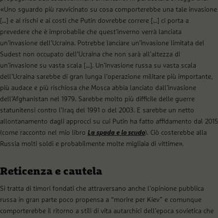
«Uno sguardo più ravvicinato su cosa comporterebbe una tale invasione
[…] e ai rischi e ai costi che Putin dovrebbe correre […] ci porta a
prevedere che è improbabile che quest’inverno verrà lanciata
un’invasione dell’Ucraina. Potrebbe lanciare un’invasione limitata del
Sudest non occupato dell’Ucraina che non sarà all’altezza di
un’invasione su vasta scala […]. Un’invasione russa su vasta scala
dell’Ucraina sarebbe di gran lunga l’operazione militare più importante,
più audace e più rischiosa che Mosca abbia lanciato dall’invasione
dell’Afghanistan nel 1979. Sarebbe molto più difficile delle guerre
statunitensi contro l’Iraq del 1991 o del 2003. E sarebbe un netto
allontanamento dagli approcci su cui Putin ha fatto affidamento dal 2015
(come racconto nel mio libro
La spada e lo scudo
). Ciò costerebbe alla
Russia molti soldi e probabilmente molte migliaia di vittime».
Reticenza e cautela
Si tratta di timori fondati che attraversano anche l’opinione pubblica
russa in gran parte poco propensa a “morire per Kiev” e comunque
comporterebbe il ritorno a stili di vita autarchici dell’epoca sovietica che