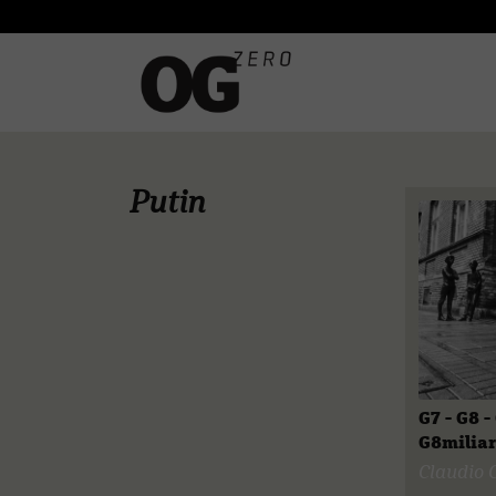
Putin
G7 - G8 
G8miliar
Claudio 