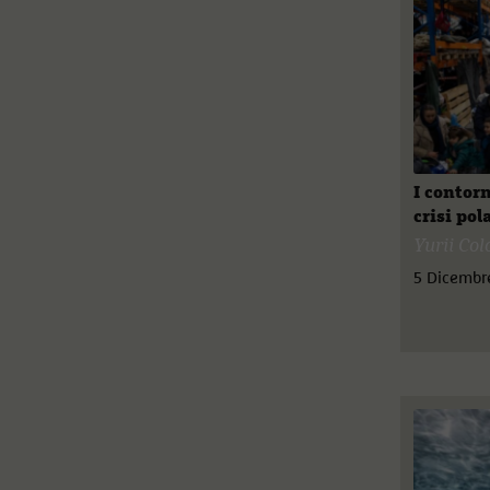
I contorn
crisi po
Yurii Co
5 Dicembr