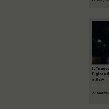
Il “nuov
il gioco 
a Kyiv
OGzero
27 Marzo 