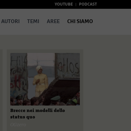
YOUTUBE
PODCAST
AUTORI
TEMI
AREE
CHI SIAMO
Brecce nei modelli dello
status quo
OGzero