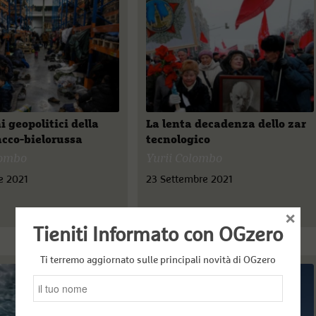
i geopolitici della
La lenta decadenza dello zar
lacco-bielorussa
tecnologico
lombo
Yurii Colombo
e 2021
23 Settembre 2021
×
Tieniti Informato con OGzero
Ti terremo aggiornato sulle principali novità di OGzero