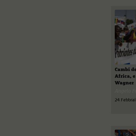
Cambi de
Africa, 
Wagner
Angelo F
24 Febbra