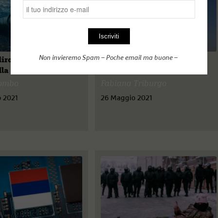
Non invieremo Spam – Poche email ma buone –
irottati: equilibri in
n. 8 – Siria (III): il clan al-
ella Federazione russa
Assad e la Guerra civile
lombo
Fabiana Triburgo
 2021
26 Maggio 2021