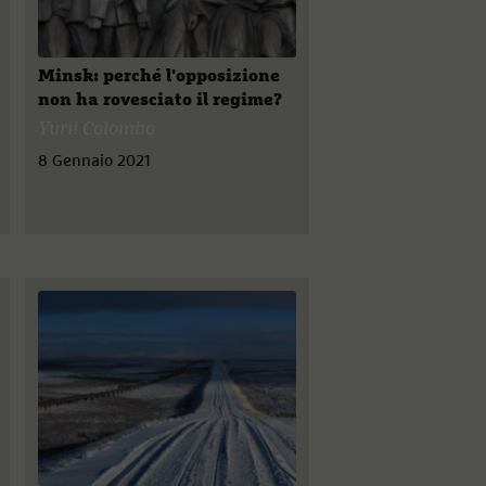
Minsk: perché l'opposizione
non ha rovesciato il regime?
Yurii Colombo
8 Gennaio 2021