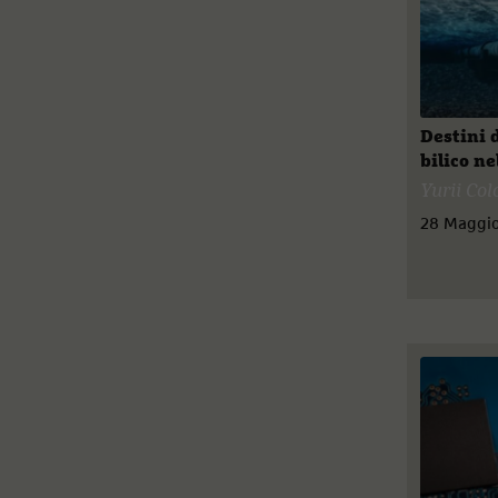
Destini d
bilico n
Yurii Co
28 Maggio