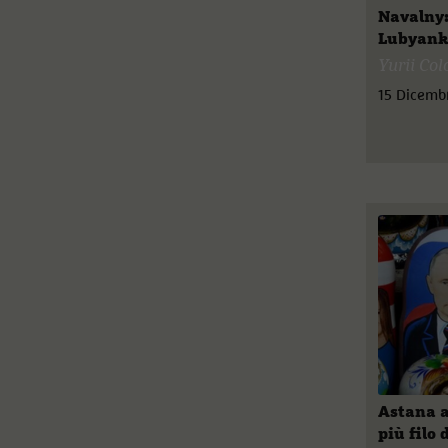
Navalny: 
Lubyanka
Yurii Co
15 Dicemb
Astana a
più filo 