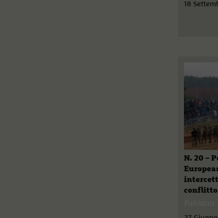
18 Settem
N. 20 – 
Europea:
intercet
conflitt
Fabiana 
27 Giugno