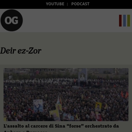
YOUTUBE
PODCAST
Deir ez-Zor
L'assalto al carcere di Sina “forse” orchestrato da