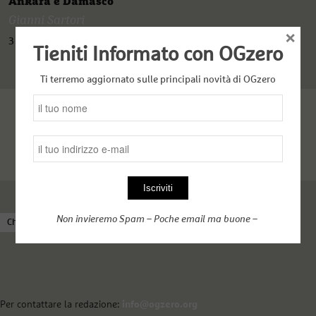
Ankara e Damasco
Gianni Sartori
×
3 Febbraio 2022
Tieniti Informato con OGzero
Ti terremo aggiornato sulle principali novità di OGzero
Non invieremo Spam – Poche email ma buone –
Chi siamo
Come funziona OGzero
Complici nel web
Per contattare la redazione:
info@ogzero.org