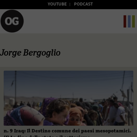
YOUTUBE
PODCAST
Jorge Bergoglio
n. 9 Iraq: Il Destino comune dei paesi mesopotamici.