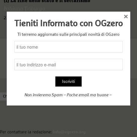
(I) La fine dello stato e il settarismo
Fabiana Triburgo
×
22 Giugno 2021
Tieniti Informato con OGzero
Ti terremo aggiornato sulle principali novità di OGzero
Non invieremo Spam – Poche email ma buone –
Chi siamo
Come funziona OGzero
Complici nel web
Per contattare la redazione:
info@ogzero.org