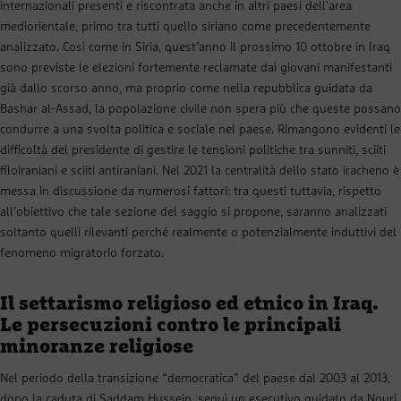
internazionali presenti e riscontrata anche in altri paesi dell’area
mediorientale, primo tra tutti quello siriano come precedentemente
analizzato. Così come in Siria, quest’anno il prossimo 10 ottobre in Iraq
sono previste le elezioni fortemente reclamate dai giovani manifestanti
già dallo scorso anno, ma proprio come nella repubblica guidata da
Bashar al-Assad, la popolazione civile non spera più che queste possano
condurre a una svolta politica e sociale nel paese. Rimangono evidenti le
difficoltà del presidente di gestire le tensioni politiche tra sunniti, sciiti
filoiraniani e sciiti antiraniani. Nel 2021 la centralità dello stato iracheno è
messa in discussione da numerosi fattori: tra questi tuttavia, rispetto
all’obiettivo che tale sezione del saggio si propone, saranno analizzati
soltanto quelli rilevanti perché realmente o potenzialmente induttivi del
fenomeno migratorio forzato.
Il settarismo religioso ed etnico in Iraq.
Le persecuzioni contro le principali
minoranze religiose
Nel periodo della transizione “democratica” del paese dal 2003 al 2013,
dopo la caduta di Saddam Hussein, seguì un esecutivo guidato da Nouri