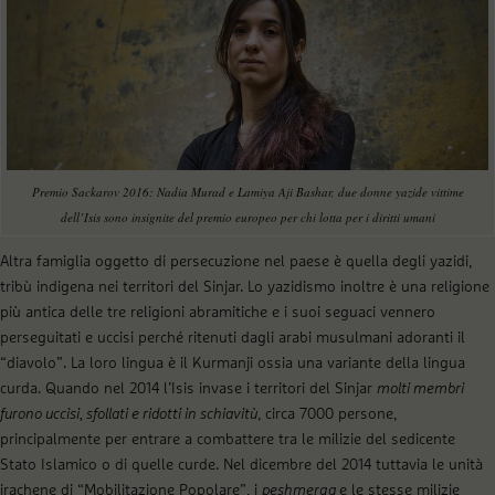
Premio Sackarov 2016: Nadia Murad e Lamiya Aji Bashar, due donne yazide vittime
dell’Isis sono insignite del premio europeo per chi lotta per i diritti umani
Altra famiglia oggetto di persecuzione nel paese è quella degli yazidi,
tribù indigena nei territori del Sinjar. Lo yazidismo inoltre è una religione
più antica delle tre religioni abramitiche e i suoi seguaci vennero
perseguitati e uccisi perché ritenuti dagli arabi musulmani adoranti il
“diavolo”. La loro lingua è il Kurmanji ossia una variante della lingua
curda. Quando nel 2014 l’Isis invase i territori del Sinjar
molti membri
furono uccisi, sfollati e ridotti in schiavitù
, circa 7000 persone,
principalmente per entrare a combattere tra le milizie del sedicente
Stato Islamico o di quelle curde. Nel dicembre del 2014 tuttavia le unità
irachene di “Mobilitazione Popolare”, i
peshmerga
e le stesse milizie