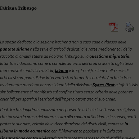
Fabiana Triburgo
Lo spazio dedicato alla sezione irachena non a caso cade a ridosso delle
puntate siriane
nella serie di articoli dedicati alle rotte mediorientali della
raccolta di analisi stilate da Fabiana Triburgo sulla
questione migratoria
.
Intanto evidenziamo come a completamento dell’area si assista agli stessi
meccanismi condivisi tra Siria,
Libano
e Iraq, la cui frazione nella serie di
articoli
si compone di due interventi strettamente correlati.
Anche in Iraq
ovviamente mordono ancora i danni della divisione
Sykes-Picot
e infatti l’Isis
simbolicamente si manifestò sul confine tirato senza criterio dalle potenze
coloniali per spartirsi i territori dell’impero ottomano al suo crollo.
L’autrice ha dapprima analizzato nel presente articolo il settarismo religioso
che ha visto la presa del potere sciita alla caduta di Saddam e le conseguenti
proteste sunnite, veicolo della rivendicazione dei diritti civili, espresse
in
Libano in modo ecumenico
con il Movimento popolare e in Siria con
l’
insurrezione contro al-Assad
; tra la protesta repressa da al-Maliki e quella