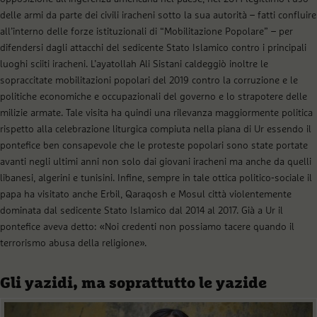
delle armi da parte dei civili iracheni sotto la sua autorità – fatti confluire
all’interno delle forze istituzionali di “Mobilitazione Popolare” – per
difendersi dagli attacchi del sedicente Stato Islamico contro i principali
luoghi sciiti iracheni. L’ayatollah Ali Sistani caldeggiò inoltre le
sopraccitate mobilitazioni popolari del 2019 contro la corruzione e le
politiche economiche e occupazionali del governo e lo strapotere delle
milizie armate. Tale visita ha quindi una rilevanza maggiormente politica
rispetto alla celebrazione liturgica compiuta nella piana di Ur essendo il
pontefice ben consapevole che le proteste popolari sono state portate
avanti negli ultimi anni non solo dai giovani iracheni ma anche da quelli
libanesi, algerini e tunisini. Infine, sempre in tale ottica politico-sociale il
papa ha visitato anche Erbil, Qaraqosh e Mosul città violentemente
dominata dal sedicente Stato Islamico dal 2014 al 2017. Già a Ur il
pontefice aveva detto: «Noi credenti non possiamo tacere quando il
terrorismo abusa della religione».
Gli yazidi, ma soprattutto le yazide