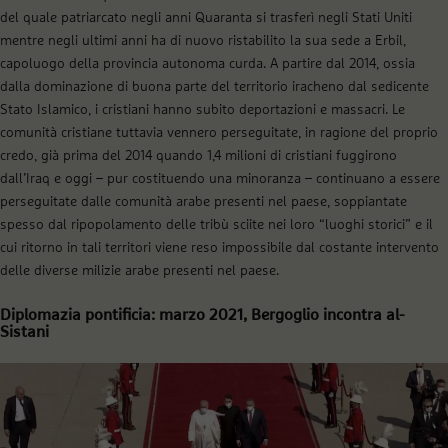
del quale patriarcato negli anni Quaranta si trasferì negli Stati Uniti
mentre negli ultimi anni ha di nuovo ristabilito la sua sede a Erbil,
capoluogo della provincia autonoma curda. A partire dal 2014, ossia
dalla dominazione di buona parte del territorio iracheno dal sedicente
Stato Islamico, i cristiani hanno subito deportazioni e massacri. Le
comunità cristiane tuttavia vennero perseguitate, in ragione del proprio
credo, già prima del 2014 quando 1,4 milioni di cristiani fuggirono
dall’Iraq e oggi – pur costituendo una minoranza – continuano a essere
perseguitate dalle comunità arabe presenti nel paese, soppiantate
spesso dal ripopolamento delle tribù sciite nei loro “luoghi storici” e il
cui ritorno in tali territori viene reso impossibile dal costante intervento
delle diverse milizie arabe presenti nel paese.
Diplomazia pontificia: marzo 2021, Bergoglio incontra al-
Sistani