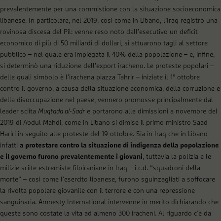
prevalentemente per una commistione con la situazione socioeconomica
libanese. In particolare, nel 2019, così come in Libano, l’Iraq registrò una
rovinosa discesa del Pil: venne reso noto dall’esecutivo un deficit
economico di più di 50 miliardi di dollari, si attuarono tagli al settore
pubblico – nel quale era impiegata il 40% della popolazione – e, infine,
si determinò una riduzione dell’export iracheno. Le proteste popolari –
delle quali simbolo è l’irachena piazza Tahrir – iniziate il 1° ottobre
contro il governo, a causa della situazione economica, della corruzione e
della disoccupazione nel paese, vennero promosse principalmente dal
leader sciita
Muqtada al-Sadr
e portarono alle dimissioni a novembre del
2019 di Abdul Mahdi, come in Libano si dimise il primo ministro Saad
Hariri in seguito alle proteste del 19 ottobre. Sia in Iraq che in Libano
infatti
a protestare contro la situazione di indigenza della popolazione
e il governo furono prevalentemente i giovani
, tuttavia la polizia e le
milizie sciite estremiste filoiraniane in Iraq – i c.d. “squadroni della
morte” – così come l’esercito libanese, furono sguinzagliati a soffocare
la rivolta popolare giovanile con il terrore e con una repressione
sanguinaria. Amnesty International intervenne in merito dichiarando che
queste sono costate la vita ad almeno 300 iracheni. Al riguardo c’è da