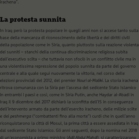
irachena”.
La protesta sunnita
In Iraq però la protesta popolare in quegli anni non si accese tanto sulla
base della mancanza di riconoscimento delle libertà e dei diritti civili
della popolazione come in Siria, quanto piuttosto sulla reazione violenta
dei sunniti – stanchi della continua discriminazione religiosa subita
dall’esecutivo sciita – che tuttavia non sfociò in un conflitto civile ma in
una violentissima repressione del popolo sunnita da parte del governo
centrale e alla quale seguì nuovamente la vittoria, nel corso delle
elezioni provinciali del 2012, del premier
Nouri al-Maliki
. La storia irachena
ritrova comunanza con la Siria per l’ascesa del sedicente Stato Islamico
in entrambi i paesi e così, come in Siria Putin, anche Haydar al-Abadi in
Iraq il 9 dicembre del 2017 dichiarò la sconfitta dell’IS in conseguenza
dell’intervento armato da parte dell’esercito iracheno, delle milizie sciite
e dei
peshmerga
(“combattenti fino alla morte”) curdi che in quell’anno
riconquistarono la città di Mosul, la prima città a essere assediata in Iraq
dal sedicente Stato Islamico. Gli anni seguenti, dopo la nomina nel 2018
di un’economista a primo ministro (
Adil Abdul Mahdi
), si caratterizzarono