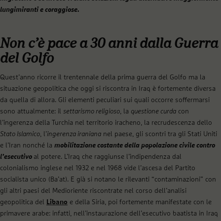
lungimiranti e coraggiose.
Non c’è pace a 30 anni dalla Guerra
del Golfo
Quest’anno ricorre il trentennale della prima guerra del Golfo ma la
situazione geopolitica che oggi si riscontra in Iraq è fortemente diversa
da quella di allora. Gli elementi peculiari sui quali occorre soffermarsi
sono attualmente: il
settarismo religioso
, la
questione curda
con
l’ingerenza della Turchia nel territorio iracheno, la recrudescenza dello
Stato Islamico
, l’
ingerenza iraniana
nel paese, gli scontri tra gli Stati Uniti
e l’Iran nonché la
mobilitazione costante della popolazione civile contro
l’esecutivo
al potere. L’Iraq che raggiunse l’indipendenza dal
colonialismo inglese nel 1932 e nel 1968 vide l’ascesa del Partito
socialista unico (Ba’at). E già si notano le rilevanti “contaminazioni” con
gli altri paesi del Medioriente riscontrate nel corso dell’analisi
geopolitica del
Libano
e della Siria, poi fortemente manifestate con le
primavere arabe: infatti, nell’instaurazione dell’esecutivo baatista in Iraq