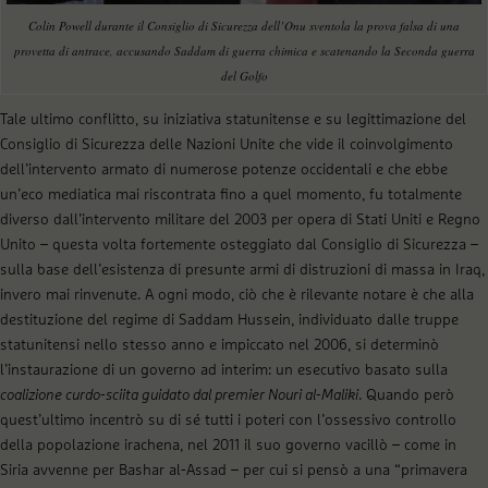
Colin Powell durante il Consiglio di Sicurezza dell’Onu sventola la prova falsa di una
provetta di antrace, accusando Saddam di guerra chimica e scatenando la Seconda guerra
del Golfo
Tale ultimo conflitto, su iniziativa statunitense e su legittimazione del
Consiglio di Sicurezza delle Nazioni Unite che vide il coinvolgimento
dell’intervento armato di numerose potenze occidentali e che ebbe
un’eco mediatica mai riscontrata fino a quel momento, fu totalmente
diverso dall’intervento militare del 2003 per opera di Stati Uniti e Regno
Unito – questa volta fortemente osteggiato dal Consiglio di Sicurezza –
sulla base dell’esistenza di presunte armi di distruzioni di massa in Iraq,
invero mai rinvenute. A ogni modo, ciò che è rilevante notare è che alla
destituzione del regime di Saddam Hussein, individuato dalle truppe
statunitensi nello stesso anno e impiccato nel 2006, si determinò
l’instaurazione di un governo ad interim: un esecutivo basato sulla
coalizione curdo-sciita guidato dal premier Nouri al-Maliki
. Quando però
quest’ultimo incentrò su di sé tutti i poteri con l’ossessivo controllo
della popolazione irachena, nel 2011 il suo governo vacillò – come in
Siria avvenne per Bashar al-Assad – per cui si pensò a una “primavera