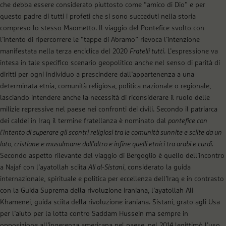
che debba essere considerato piuttosto come “amico di Dio” e per
questo padre di tutti i profeti che si sono succeduti nella storia
compreso lo stesso Maometto. Il viaggio del Pontefice svolto con
l’intento di ripercorrere le “tappe di Abramo” rievoca l’intenzione
manifestata nella terza enciclica del 2020
Fratelli tutti
. L’espressione va
intesa in tale specifico scenario geopolitico anche nel senso di parità di
diritti per ogni individuo a prescindere dall’appartenenza a una
determinata etnia, comunità religiosa, politica nazionale o regionale,
lasciando intendere anche la necessità di riconsiderare il ruolo delle
milizie repressive nel paese nei confronti dei civili. Secondo il patriarca
dei caldei in Iraq il termine fratellanza è nominato dal
pontefice con
l’intento di superare gli scontri religiosi tra le comunità sunnite e sciite da un
lato, cristiane e musulmane dall’altro e infine quelli etnici tra arabi e curdi.
Secondo aspetto rilevante del viaggio di Bergoglio è quello dell’incontro
a Najaf con l’ayatollah sciita
Ali al-Sistani
, considerato la guida
internazionale, spirituale e politica per eccellenza dell’Iraq e in contrasto
con la Guida Suprema della rivoluzione iraniana, l’ayatollah Ali
Khamenei, guida sciita della rivoluzione iraniana. Sistani, grato agli Usa
per l’aiuto per la lotta contro Saddam Hussein ma sempre in
opposizione all’ingerenza americana nel paese, nel 2014 legittimò l’uso