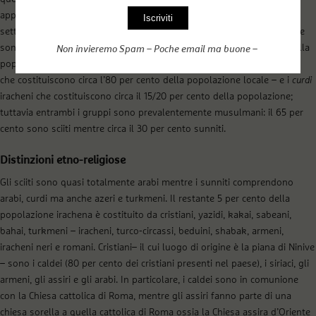
approvata nel 2005 invero non ha mai ovviato alla frammentarietà, al
settarismo e alla fragilità del sistema istituzionale del paese nel quale
sono prevalenti le comunità sciite, sunnite e curde. Il 95 per cento della
Non invieremo Spam – Poche email ma buone –
popolazione irachena infatti appartiene a due gruppi etnici: gli
arabi
–
che costituiscono circa l’80 per cento della popolazione locale – e i
curdi
iracheni che costituiscono circa il 15/20 per cento della popolazione;
tuttavia entrambi i gruppi sono prevalentemente musulmani: il 65 per
cento sono sciiti mentre circa il 30 per cento sunniti.
Distinzioni etno-religiose
Gli sciiti sono quasi totalmente arabi mentre i sunniti comprendono
arabi, curdi ma anche azeri e turkmeni. Il restante 5 per cento della
popolazione irachena è costituito da cristiani, yazidi, kakai, sabeani,
bahai, turkmeni – iracheni, turco-circassi, beduini, shabak, armeni,
iracheni neri e romani. Cristiani– il cui luogo di origine è la piana di Ninive
– sono i caldei (80 per cento dei cristiani presenti nel paese), i siriaci, gli
armeni, gli assiri e gli arabi. In particolare, i caldei sono in comunione
con la Chiesa cattolica di Roma, mentre gli assiri fanno parte di una
chiesa sorella a quella cattolica di Roma ossia la Chiesa assira d’Oriente