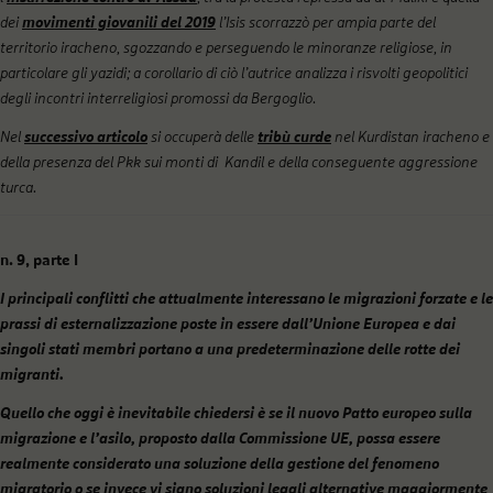
dei
movimenti giovanili del 2019
l’Isis scorrazzò per ampia parte del
territorio iracheno, sgozzando e perseguendo le minoranze religiose, in
particolare gli yazidi; a corollario di ciò l’autrice analizza i risvolti geopolitici
degli incontri interreligiosi promossi da Bergoglio.
Nel
successivo articolo
si occuperà delle
tribù curde
nel Kurdistan iracheno e
della presenza del Pkk sui monti di Kandil e della conseguente aggressione
turca.
n.
9, parte I
I principali conflitti che attualmente interessano le migrazioni forzate e le
prassi di esternalizzazione poste in essere dall’Unione Europea e dai
singoli stati membri portano a una predeterminazione delle rotte dei
migranti.
Quello che oggi è inevitabile chiedersi è se il nuovo Patto europeo sulla
migrazione e l’asilo, proposto dalla Commissione UE, possa essere
realmente considerato una soluzione della gestione del fenomeno
migratorio o se invece vi siano soluzioni legali alternative maggiormente