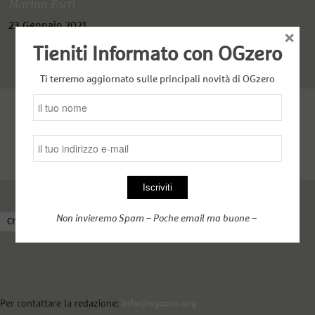
Marina Forti
23 Gennaio 2021
×
Tieniti Informato con OGzero
Ti terremo aggiornato sulle principali novità di OGzero
Non invieremo Spam – Poche email ma buone –
Chi siamo
Come funziona OGzero
Complici nel web
Per contattare la redazione:
info@ogzero.org