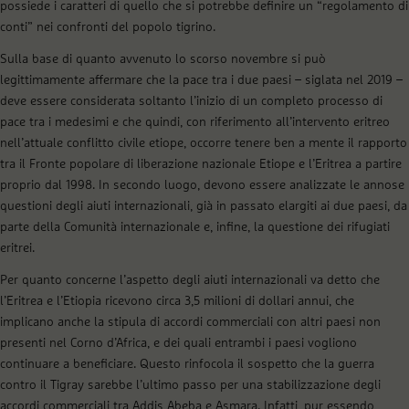
possiede i caratteri di quello che si potrebbe definire un “regolamento di
conti” nei confronti del popolo tigrino.
Sulla base di quanto avvenuto lo scorso novembre si può
legittimamente affermare che la pace tra i due paesi – siglata nel 2019 –
deve essere considerata soltanto l’inizio di un completo processo di
pace tra i medesimi e che quindi, con riferimento all’intervento eritreo
nell’attuale conflitto civile etiope, occorre tenere ben a mente il rapporto
tra il Fronte popolare di liberazione nazionale Etiope e l’Eritrea a partire
proprio dal 1998. In secondo luogo, devono essere analizzate le annose
questioni degli aiuti internazionali, già in passato elargiti ai due paesi, da
parte della Comunità internazionale e, infine, la questione dei rifugiati
eritrei.
Per quanto concerne l’aspetto degli aiuti internazionali va detto che
l’Eritrea e l’Etiopia ricevono circa 3,5 milioni di dollari annui, che
implicano anche la stipula di accordi commerciali con altri paesi non
presenti nel Corno d’Africa, e dei quali entrambi i paesi vogliono
continuare a beneficiare. Questo rinfocola il sospetto che la guerra
contro il Tigray sarebbe l’ultimo passo per una stabilizzazione degli
accordi commerciali tra Addis Abeba e Asmara. Infatti, pur essendo