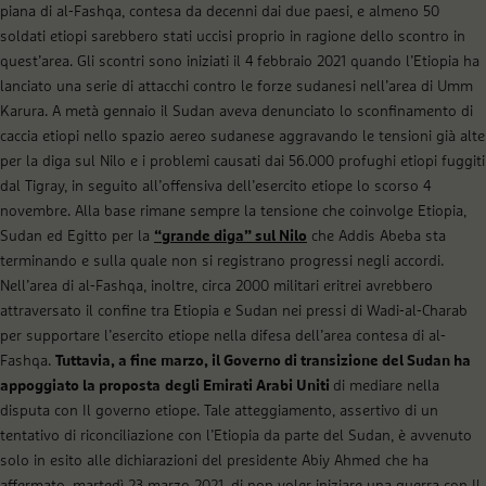
piana di al-Fashqa, contesa da decenni dai due paesi, e almeno 50
soldati etiopi sarebbero stati uccisi proprio in ragione dello scontro in
quest’area. Gli scontri sono iniziati il 4 febbraio 2021 quando l’Etiopia ha
lanciato una serie di attacchi contro le forze sudanesi nell’area di Umm
Karura. A metà gennaio il Sudan aveva denunciato lo sconfinamento di
caccia etiopi nello spazio aereo sudanese aggravando le tensioni già alte
per la diga sul Nilo e i problemi causati dai 56.000 profughi etiopi fuggiti
dal Tigray, in seguito all’offensiva dell’esercito etiope lo scorso 4
novembre. Alla base rimane sempre la tensione che coinvolge Etiopia,
Sudan ed Egitto per la
“grande diga” sul Nilo
che Addis Abeba sta
terminando e sulla quale non si registrano progressi negli accordi.
Nell’area di al-Fashqa, inoltre, circa 2000 militari eritrei avrebbero
attraversato il confine tra Etiopia e Sudan nei pressi di Wadi-al-Charab
per supportare l’esercito etiope nella difesa dell’area contesa di al-
Fashqa.
Tuttavia, a fine marzo, il Governo di transizione del Sudan ha
appoggiato la proposta
degli Emirati Arabi Uniti
di mediare nella
disputa con Il governo etiope. Tale atteggiamento, assertivo di un
tentativo di riconciliazione con l’Etiopia da parte del Sudan, è avvenuto
solo in esito alle dichiarazioni del presidente Abiy Ahmed che ha