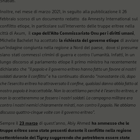
Shabab.
Inoltre, nel mese di marzo 2021, in seguito alla pubblicazione il 26
febbraio scorso di un documento redatto da Amnesty International sul
conflitto etiope, in particolare sull’intervento delle truppe eritree nella
città di Axum, il
capo dell’Alto Commissariato Onu per i diritti umani
,
Michelle Bachelet ha accettato
la richiesta del governo etiope
di avviare
un’indagine congiunta nella regione a Nord del paese, dove si presume
siano stati commessi crimini di guerra e contro l’umanità. Infatti, in un
lungo discorso al parlamento etiope il primo ministro ha recentemente
dichiarato che
“il popolo e il governo eritreo hanno fatto un favore ai nostri
soldati durante il conflitto”
e ha continuato dicendo
“nonostante ciò, dopo
che l’esercito eritreo ha attraversato il confine, qualsiasi danno abbia fatto al
nostro popolo è inaccettabile. Non lo accettiamo perché è l’esercito eritreo, e
non lo accetteremmo se fossero i nostri soldati. La campagna militare era
contro i nostri nemici chiaramente mirati, non contro il popolo. Ne abbiamo
discusso quattro-cinque volte con il governo eritreo”.
Sempre il
23 marzo
di quest’anno, Abiy Ahmed
ha ammesso che le
truppe eritree sono state presenti durante il conflitto nella regione
settentrionale del Tigray suggerendo che potrebbero essere state