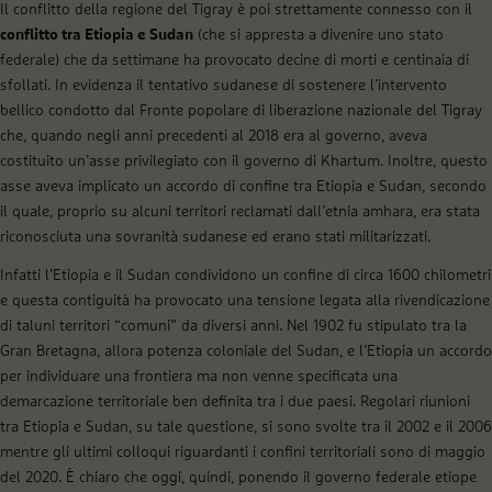
Il conflitto della regione del Tigray è poi strettamente connesso con il
conflitto tra Etiopia e Sudan
(che si appresta a divenire uno stato
federale) che da settimane ha provocato decine di morti e centinaia di
sfollati. In evidenza il tentativo sudanese di sostenere l’intervento
bellico condotto dal Fronte popolare di liberazione nazionale del Tigray
che, quando negli anni precedenti al 2018 era al governo, aveva
costituito un’asse privilegiato con il governo di Khartum. Inoltre, questo
asse aveva implicato un accordo di confine tra Etiopia e Sudan, secondo
il quale, proprio su alcuni territori reclamati dall’etnia amhara, era stata
riconosciuta una sovranità sudanese ed erano stati militarizzati.
Infatti l’Etiopia e il Sudan condividono un confine di circa 1600 chilometri
e questa contiguità ha provocato una tensione legata alla rivendicazione
di taluni territori “comuni” da diversi anni. Nel 1902 fu stipulato tra la
Gran Bretagna, allora potenza coloniale del Sudan, e l’Etiopia un accordo
per individuare una frontiera ma non venne specificata una
demarcazione territoriale ben definita tra i due paesi. Regolari riunioni
tra Etiopia e Sudan, su tale questione, si sono svolte tra il 2002 e il 2006
mentre gli ultimi colloqui riguardanti i confini territoriali sono di maggio
del 2020. È chiaro che oggi, quindi, ponendo il governo federale etiope