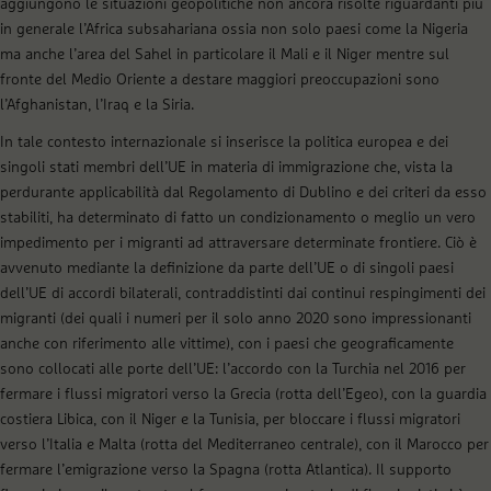
aggiungono le situazioni geopolitiche non ancora risolte riguardanti più
in generale l’Africa subsahariana ossia non solo paesi come la Nigeria
ma anche l’area del Sahel in particolare il Mali e il Niger mentre sul
fronte del Medio Oriente a destare maggiori preoccupazioni sono
l’Afghanistan, l’Iraq e la Siria.
In tale contesto internazionale si inserisce la politica europea e dei
singoli stati membri dell’UE in materia di immigrazione che, vista la
perdurante applicabilità dal Regolamento di Dublino e dei criteri da esso
stabiliti, ha determinato di fatto un condizionamento o meglio un vero
impedimento per i migranti ad attraversare determinate frontiere. Ciò è
avvenuto mediante la definizione da parte dell’UE o di singoli paesi
dell’UE di accordi bilaterali, contraddistinti dai continui respingimenti dei
migranti (dei quali i numeri per il solo anno 2020 sono impressionanti
anche con riferimento alle vittime), con i paesi che geograficamente
sono collocati alle porte dell’UE: l’accordo con la Turchia nel 2016 per
fermare i flussi migratori verso la Grecia (rotta dell’Egeo), con la guardia
costiera Libica, con il Niger e la Tunisia, per bloccare i flussi migratori
verso l’Italia e Malta (rotta del Mediterraneo centrale), con il Marocco per
fermare l’emigrazione verso la Spagna (rotta Atlantica). Il supporto