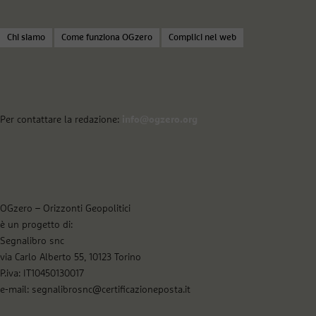
Chi siamo
Come funziona OGzero
Complici nel web
Per contattare la redazione:
info@ogzero.org
OGzero – Orizzonti Geopolitici
è un progetto di:
Segnalibro snc
via Carlo Alberto 55, 10123 Torino
P.iva: IT10450130017
e-mail: segnalibrosnc@certificazioneposta.it