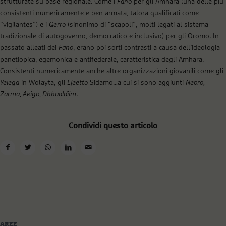
strutturate su base regionale. Come i
Fano
per gli Amhara (una delle più
consistenti numericamente e ben armata, talora qualificati come
“vigilantes”) e i
Qerro
(sinonimo di “scapoli”, molti legati al sistema
tradizionale di autogoverno, democratico e inclusivo) per gli Oromo. In
passato alleati dei
Fano
, erano poi sorti contrasti a causa dell’ideologia
panetiopica, egemonica e antifederale, caratteristica degli Amhara.
Consistenti numericamente anche altre organizzazioni giovanili come gli
Yelega
in Wolayta, gli
Ejeetto
Sidamo…a cui si sono aggiunti
Nebro,
Zarma, Aeigo, Dhhaaldiim
.
Condividi questo articolo
AREE