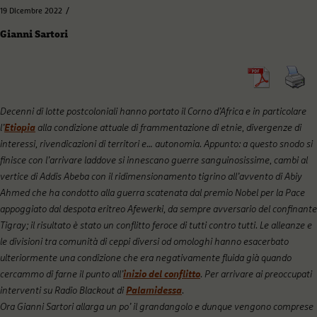
/
19 Dicembre 2022
Gianni Sartori
Decenni di lotte postcoloniali hanno portato il Corno d’Africa e in particolare
l’
Etiopia
alla condizione attuale di frammentazione di etnie, divergenze di
interessi, rivendicazioni di territori e… autonomia. Appunto: a questo snodo si
finisce con l’arrivare laddove si innescano guerre sanguinosissime, cambi al
vertice di Addis Abeba con il ridimensionamento tigrino all’avvento di Abiy
Ahmed che ha condotto alla guerra scatenata dal premio Nobel per la Pace
appoggiato dal despota eritreo Afewerki, da sempre avversario del confinante
Tigray; il risultato è stato un conflitto feroce di tutti contro tutti. Le alleanze e
le divisioni tra comunità di ceppi diversi od omologhi hanno esacerbato
ulteriormente una condizione che era negativamente fluida già quando
cercammo di farne il punto all’
inizio del conflitto
. Per arrivare ai preoccupati
interventi su Radio Blackout di
Palamidessa
.
Ora Gianni Sartori allarga un po’ il grandangolo e dunque vengono comprese