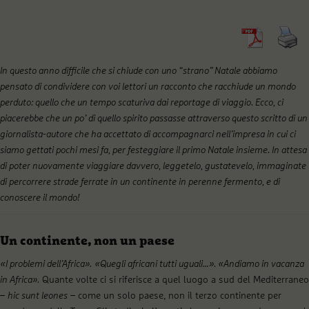
In questo anno difficile che si chiude con uno “strano” Natale abbiamo
pensato di condividere con voi lettori un racconto che racchiude un mondo
perduto: quello che un tempo scaturiva dai reportage di viaggio. Ecco, ci
piacerebbe che un po’ di quello spirito passasse attraverso questo scritto di un
giornalista-autore che ha accettato di accompagnarci nell’impresa in cui ci
siamo gettati pochi mesi fa, per festeggiare il primo Natale insieme. In attesa
di poter nuovamente viaggiare davvero, leggetelo, gustatevelo, immaginate
di percorrere strade ferrate in un continente in perenne fermento, e di
conoscere il mondo!
Un continente, non un paese
«
I problemi dell
’
Africa».
«
Quegli africani tutti uguali
…»
.
«
Andiamo in vacanza
in Africa
»
.
Quante volte ci si riferisce a quel luogo a sud del Mediterraneo
–
hic sunt leones
– come un solo paese, non il terzo continente per