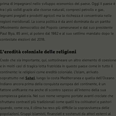
prima di impegnarsi nello sviluppo economico del paese. Oggi il paese è
tra i più solidi grazie alle risorse naturali, compresi petrolio e gas,
legnami pregiati e prodotti agricoli ma la ricchezza è concentrata nelle
regioni meridionali. La scena politica è da anni dominata da un partito
(Movimento democratico del Popolo camerunese) e dal suo presidente
Paul Biya, 85 anni, al potere dal 1982 e al suo settimo mandato dopo le
contestate elezioni del 2018.
L’eredità coloniale delle religioni
Credo che sia importante, qui, sottolineare un altro elemento di coesione
e in molti casi di tragica lotta fratricida in questo paese come in tutto il
continente: le religioni come eredità coloniale. L’islam, arrivato
soprattutto nel
Sahel
, lungo la costa Mediterranea e quella dell’Oceano
Indiano ancora prima della conquista europea del continente, è un
fattore unificante ma anche di scontro spesso all’interno della sua
complessa galassia. Nel suo nome vengono portate avanti crociate che
sfruttano contrasti più tradizionali come quelli tra coltivatori e pastori
quando, come ora, il clima ha reso più difficile la sopravvivenza delle
popolazioni. Gruppi islamisti, finanziati e sostenuti da attori esterni al