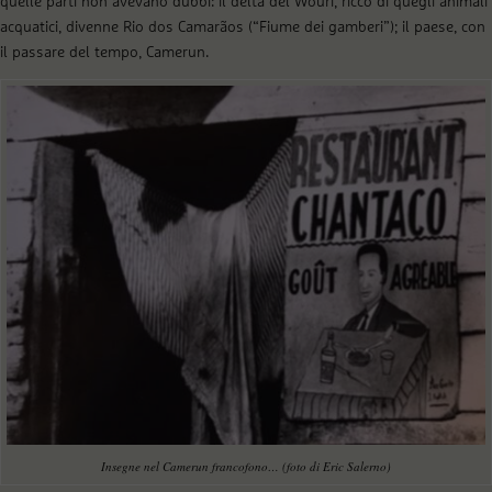
quelle parti non avevano dubbi: il delta del Wouri, ricco di quegli animali
acquatici, divenne Rio dos Camarãos (“Fiume dei gamberi”); il paese, con
il passare del tempo, Camerun.
Insegne nel Camerun francofono… (foto di Eric Salerno)