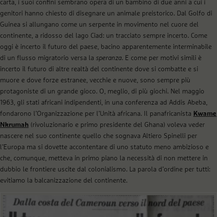
carta, i suoi confini sembrano opera di un bambino di due anni a cui i
genitori hanno chiesto di disegnare un animale preistorico. Dal Golfo di
Guinea si allungano come un serpente in movimento nel cuore del
continente, a ridosso del lago Ciad: un tracciato sempre incerto. Come
oggi è incerto il futuro del paese, bacino apparentemente interminabile
di un flusso migratorio versa la
speranza
. E come per motivi simili è
incerto il futuro di altre realtà del continente dove si combatte e si
muore e dove forze estranee, vecchie e nuove, sono sempre più
protagoniste di un grande gioco. O, meglio, di più giochi. Nel maggio
1963, gli stati africani indipendenti, in una conferenza ad Addis Abeba,
fondarono l’Organizzazione per l’Unità africana. Il panafricanista
Kwame
Nkrumah
(rivoluzionario e primo presidente del Ghana) voleva veder
nascere nel suo continente quello che sognava Altiero Spinelli per
l’Europa ma si dovette accontentare di uno statuto meno ambizioso e
che, comunque, metteva in primo piano la necessità di non mettere in
dubbio le frontiere uscite dal colonialismo. La parola d’ordine per tutti:
evitiamo la balcanizzazione del continente.