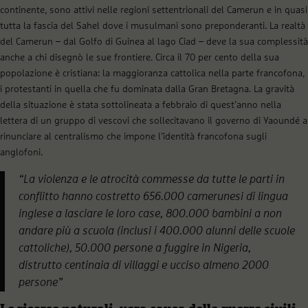
continente, sono attivi nelle regioni settentrionali del Camerun e in quasi
tutta la fascia del Sahel dove i musulmani sono preponderanti. La realtà
del Camerun – dal Golfo di Guinea al lago Ciad – deve la sua complessità
anche a chi disegnò le sue frontiere. Circa il 70 per cento della sua
popolazione è cristiana: la maggioranza cattolica nella parte francofona,
i protestanti in quella che fu dominata dalla Gran Bretagna. La gravità
della situazione è stata sottolineata a febbraio di quest’anno nella
lettera di un gruppo di vescovi che sollecitavano il governo di
Yaoundé
a
rinunciare al centralismo che impone l’identità francofona sugli
anglofoni.
“
La violenza e le atrocit
à
commesse da tutte le parti in
conflitto hanno costretto 656.000 camerunesi di lingua
inglese a lasciare le loro case, 800.000 bambini a non
andare pi
ù
a scuola (inclusi i 400.000 alunni delle scuole
cattoliche), 50.000 persone a fuggire in Nigeria,
distrutto centinaia di villaggi e ucciso almeno 2000
persone
”