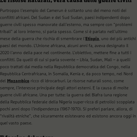
Le risorse naturali, vera causa delle guerre civili
Purtroppo l’esempio del Camerun è soltanto uno dei meno noti dei
conflitti africani. Del Sudan e del Sud Sudan, paesi indipendenti dopo
guerre civili spesso manovrate dall’esterno, ma sempre con “problemi
tribali” al loro interno, si parla spesso. Come si è parlato nell’ultimo
mese della guerra che rischia di smembrare l’
Etiopia
, uno dei più antichi
paesi del mondo. L’Unione africana, alcuni anni fa, aveva designato il
2020 l’anno della pace nel continente. L’obiettivo, mettere fine a tutti i
conflitti. Da quelli di cui si parla sovente – Libia, Sudan, Mali – a quelli
poco trattati dai media nella Repubblica democratica del Congo, nella
Repubblica Centrafricana, in Somalia, Kenia e, da poco tempo, nel Nord
del
Mozambico
ricco di idrocarburi. Le risorse naturali sono, come
sempre, l’interesse principale degli attori esterni. E la causa di molte
guerre civili africane. Una per tutte: la guerra del Biafra (una regione
della Repubblica federale della Nigeria super-ricca di petrolio) scoppiata
pochi anni dopo l’indipendenza (1967-1970). Si preferì parlare, allora, di
“rivalità etniche”, che sicuramente esistevano ed esistono ancora oggi in
quel
vasto paese.