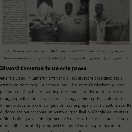
Dal “Messaggero” del 3 agosto 1969 il racconto di Eric Salerno della costruzione della
Transcamerunense, le prospettive (tradite?) di ricchezza e di progresso in Africa Equatoriale
Diversi Camerun in un solo paese
Quei tre viaggi in Camerun offrivano all’osservatore dosi calcolate di
ottimismo dove oggi – e anche allora – è guerra. Cominciamo questo
percorso da Douala, un grande porto dove in un ristorante francese,
retaggio positivo del colonialismo, assaggiai per la prima volta le cosce
di rana e dove uno chef parigino di nascita preparò un incredibile soufflé
di cioccolato per coronare un pasto di gran livello. Mangiai dei crostacei
raffinatissimi quasi d’obbligo perché è da loro che il paese prese il suo
nome. Gli esploratori portoghesi che nel XV secolo approdarono da