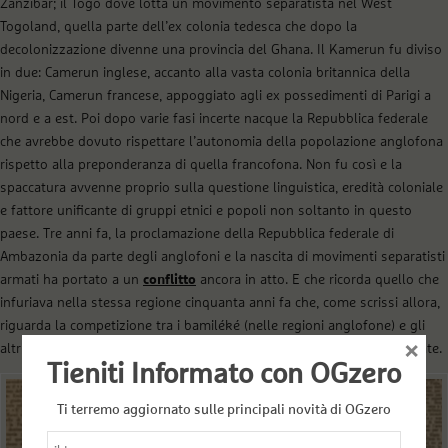
Zanzibar; il Togo dove lotta un movimento separatista nel West
Togoland, quella parte dell’ex colonia tedesca che dopo la
decolonizzazione divenne una provincia del Ghana. Il Kamerun fu diviso
in due: Camerun inglese, accanto alla vasta colonia britannica della
Nigeria, Camerun francese, appoggiato agli ex possedimenti di Parigi a
nord e a est. Poi dopo varie fasi incerte nacque la Repubblica federale
che avrebbe dovuto rispettare l’autonomia della popolazione anglofona
rispetto alla preponderanza di quella francofona. Non fu così e la
spaccatura avvenne proprio sulla questione linguistica, eredità coloniale
e fattore unificante di gruppi etnici e popoli non soltanto in questo
paese. Tre anni fa, la proclamazione della Repubblica federale di
Ambazonia da parte degli anglofoni e la nascita di movimenti separatisti
armati ha portato a un
conflitto
ancora in atto. E che ricorda quello che
infuriava nella stessa regione cinquanta anni fa che, come scrissi allora,
riguarda la competizione tra i bamiléké (nelle regioni anglofone) e gli
×
altri, e aveva radici profonde ma anche motivazioni, diciamo, aggiornate.
Tieniti Informato con OGzero
Ti terremo aggiornato sulle principali novità di OGzero