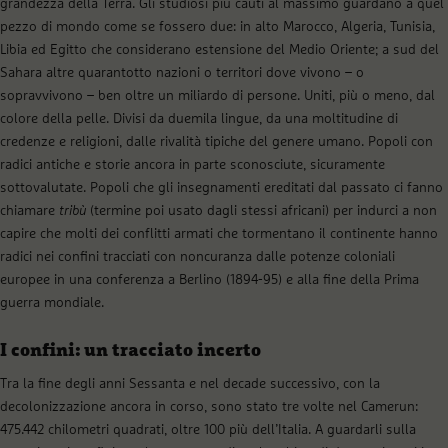
grandezza della Terra. Gli studiosi più cauti al massimo guardano a quel
pezzo di mondo come se fossero due: in alto Marocco, Algeria, Tunisia,
Libia ed Egitto che considerano estensione del Medio Oriente; a sud del
Sahara altre quarantotto nazioni o territori dove vivono – o
sopravvivono – ben oltre un miliardo di persone. Uniti, più o meno, dal
colore della pelle. Divisi da duemila lingue, da una moltitudine di
credenze e religioni, dalle rivalità tipiche del genere umano. Popoli con
radici antiche e storie ancora in parte sconosciute, sicuramente
sottovalutate. Popoli che gli insegnamenti ereditati dal passato ci fanno
chiamare
tribù
(termine poi usato dagli stessi africani) per indurci a non
capire che molti dei conflitti armati che tormentano il continente hanno
radici nei confini tracciati con noncuranza dalle potenze coloniali
europee in una conferenza a Berlino (1894-95) e alla fine della Prima
guerra mondiale.
I confini: un tracciato incerto
Tra la fine degli anni Sessanta e nel decade successivo, con la
decolonizzazione ancora in corso, sono stato tre volte nel Camerun:
475.442 chilometri quadrati, oltre 100 più dell’Italia. A guardarli sulla