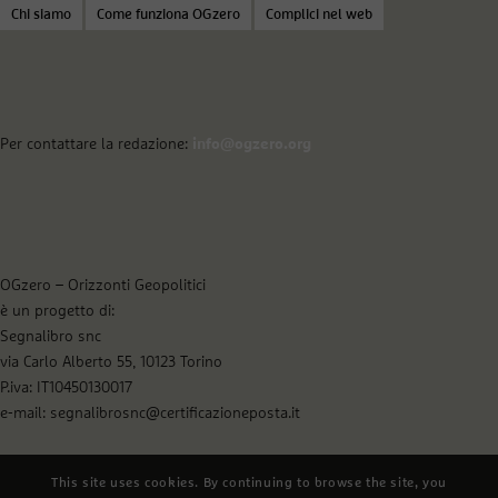
Chi siamo
Come funziona OGzero
Complici nel web
Per contattare la redazione:
info@ogzero.org
OGzero – Orizzonti Geopolitici
è un progetto di:
Segnalibro snc
via Carlo Alberto 55, 10123 Torino
P.iva: IT10450130017
e-mail: segnalibrosnc@certificazioneposta.it
This site uses cookies. By continuing to browse the site, you