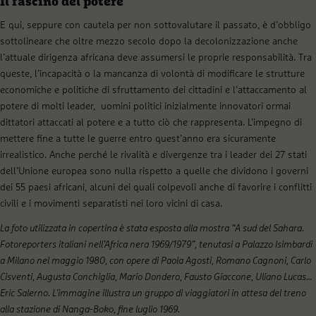
Il fascino del potere
E qui, seppure con cautela per non sottovalutare il passato, è d’obbligo
sottolineare che oltre mezzo secolo dopo la decolonizzazione anche
l’attuale dirigenza africana deve assumersi le proprie responsabilità. Tra
queste, l’incapacità o la mancanza di volontà di modificare le strutture
economiche e politiche di sfruttamento dei cittadini e l’attaccamento al
potere di molti leader, uomini politici inizialmente innovatori ormai
dittatori attaccati al potere e a tutto ciò che rappresenta. L’impegno di
mettere fine a tutte le guerre entro quest’anno era sicuramente
irrealistico. Anche perché le rivalità e divergenze tra i leader dei 27 stati
dell’Unione europea sono nulla rispetto a quelle che dividono i governi
dei 55 paesi africani, alcuni dei quali colpevoli anche di favorire i conflitti
civili e i movimenti separatisti nei loro vicini di casa.
La foto utilizzata in copertina è stata esposta alla mostra “A sud del Sahara.
Fotoreporters italiani nell’Africa nera 1969/1979”, tenutasi a Palazzo Isimbardi
a Milano nel maggio 1980, con opere di Paola Agosti, Romano Cagnoni, Carlo
Cisventi, Augusta Conchiglia, Mario Dondero, Fausto Giaccone, Uliano Lucas…
Eric Salerno. L’immagine illustra un gruppo di viaggiatori in attesa del treno
alla stazione di Nanga-Boko, fine luglio 1969.