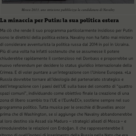
Mosca 2013, uno striscione pubblicizza la candidatura di Navalny
La minaccia per Putin: la sua politica estera
Ma ciò che rende il suo programma particolarmente insidioso per Putin
sono le direttrici della politica estera. Navalny non ha fatto mai mistero
di considerare avventurista la politica russa dal 2014 in poi in Ucraina.
Più di una volta ha infatti sostenuto che se assumesse il potere
chiuderebbe rapidamente il contenzioso nel Donbass e proporrebbe un
nuovo referendum per decidere lo status giuridico internazionale della
Crimea. E di voler puntare a un’integrazione con l’Unione Europea. «La
Russia dovrebbe tornare all’ideologia del partenariato strategico e
dell’integrazione con i paesi dell’UE sulla base del concetto di “quattro
spazi comuni”, individuando come obiettivo finale la creazione di una
zona di libero scambio tra l’UE e l’EurAsEC», sostiene sempre nel suo
programma politico. Tutta musica per le orecchie di Bruxelles ancor
prima che di Washington, se si aggiunge che Navalny abbandonerebbe
al loro destino sia Assad sia Maduro – strategici alleati di Mosca – e
rimodulerebbe le relazioni con Erdoğan. Il che rappresenterebbe il
ritorno di quell’ipotesi di inserimento della Russia nella Nato che era