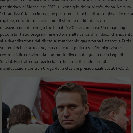
vergognano di dichiararsi antisemiti e omofobi. Ma con la candidatura
per sindaco di Mosca, nel 2012, su consiglio dei suoi
spin-doctor
Navalny
“ribrandizza” la sua immagine per intercettare l’elettorato giovanile della
capitale, educato al liberalismo di stampo occidentale. Un
riposizionamento che gli frutterà il 27,2% dei consensi. Un maquillage
populista, il suo programma elettorale alla carica di sindaco, che accanto
alla rivendicazione del diritto al matrimonio gay alterna l’attacco a Putin
sui temi della corruzione, ma anche una politica sull’immigrazione
centroasiatica reazionaria non molto diversa da quella della Lega di
Salvini. Nel frattempo parteciperà, in prima fila, alle grandi
manifestazioni contro i brogli delle elezioni presidenziali del 2011-2012.