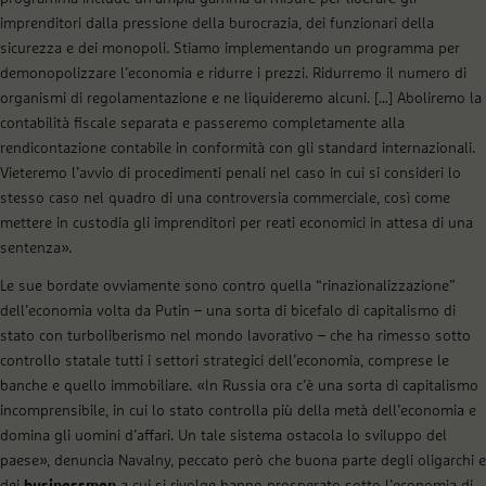
imprenditori dalla pressione della burocrazia, dei funzionari della
sicurezza e dei monopoli. Stiamo implementando un programma per
demonopolizzare l’economia e ridurre i prezzi. Ridurremo il numero di
organismi di regolamentazione e ne liquideremo alcuni. […] Aboliremo la
contabilità fiscale separata e passeremo completamente alla
rendicontazione contabile in conformità con gli standard internazionali.
Vieteremo l’avvio di procedimenti penali nel caso in cui si consideri lo
stesso caso nel quadro di una controversia commerciale, così come
mettere in custodia gli imprenditori per reati economici in attesa di una
sentenza».
Le sue bordate ovviamente sono contro quella “rinazionalizzazione”
dell’economia volta da Putin – una sorta di bicefalo di capitalismo di
stato con turboliberismo nel mondo lavorativo – che ha rimesso sotto
controllo statale tutti i settori strategici dell’economia, comprese le
banche e quello immobiliare. «In Russia ora c’è una sorta di capitalismo
incomprensibile, in cui lo stato controlla più della metà dell’economia e
domina gli uomini d’affari. Un tale sistema ostacola lo sviluppo del
paese», denuncia Navalny, peccato però che buona parte degli oligarchi e
dei
businessmen
a cui si rivolge hanno prosperato sotto l’economia di