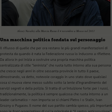
Alexey Navalny alla Marcia Russa il 4 novembre a Mosca nel 2011
Una macchina politica fondata sul personaggio
Il riflusso di quelle che per ora restano le più grandi manifestazioni di
protesta da quando è nata la Federazione russa lo inducono a riflettere.
Da allora in poi inizia a costruire una propria macchina politica
centralizzata di stile “leninista” che ruota tutto intorno alla sua persona
che cresce negli anni in oltre sessanta provincie in tutto il paese,
dimostrando, va detto, notevole coraggio in uno stato dove qualsiasi
cosa si muova viene messo subito sotto la lente d’ingrandimento dei
servizi segreti e della polizia. Si tratta di un’intuizione forte: per i russi,
tradizionalmente, la politica è sempre qualcosa che ruota intorno a un
leader carismatico – non importa se si chiami Pietro I o Stalin, Ivan
Grozny o Pugacev. Il nome del suo partito cambia spesso, più importanti
sono le
front organizations
di cui la principale è “il centro anticorruzione”