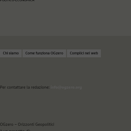
POLITICO-ECONOMICA
Chi siamo
Come funziona OGzero
Complici nel web
Per contattare la redazione:
info@ogzero.org
OGzero – Orizzonti Geopolitici