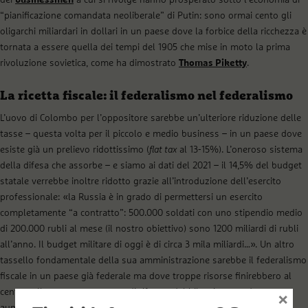
“pianificazione comandata neoliberale” di Putin: sono ormai cento gli
oligarchi miliardari in dollari in un paese dove la forbice della ricchezza è
tornata a essere quella dei tempi del 1905 che mise in moto la prima
rivoluzione sovietica, come ha dimostrato
Thomas Piketty
.
La ricetta fiscale: il federalismo nel federalismo
L’uovo di Colombo per l’oppositore sarebbe un’ulteriore riduzione delle
tasse – questa volta per il piccolo e medio business – in un paese dove
esiste già un prelievo ridottissimo (
flat tax
al 13-15%). L’oneroso sistema
della difesa che assorbe – e siamo ai dati del 2021 – il 14,5% del budget
statale verrebbe inoltre ridotto grazie all’introduzione dell’esercito
professionale: «la Russia è in grado di permettersi un esercito
completamente “a contratto”: 500.000 soldati con uno stipendio medio
di 200.000 rubli al mese (il nostro obiettivo) sono 1200 miliardi di rubli
all’anno. Il budget militare di oggi è di circa 3 mila miliardi…». Un altro
tassello fondamentale della sua amministrazione sarebbe il federalismo
fiscale in un paese già federale ma dove troppe risorse finirebbero al
centro: «Il nostro programma di riforma del bilancio prevede un
×