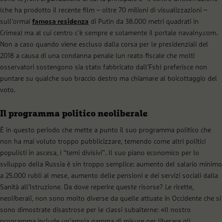
(che ha prodotto il recente film – oltre 70 milioni di visualizzazioni –
sull’ormai
famosa residenza
di Putin da 38.000 metri quadrati in
Crimea) ma al cui centro c’è sempre e solamente il portale navalny.com.
Non a caso quando viene escluso dalla corsa per le presidenziali del
2018 a causa di una condanna penale (un reato fiscale che molti
osservatori sostengono sia stato fabbricato dall’Fsb) preferisce non
puntare su qualche suo braccio destro ma chiamare al boicottaggio del
voto.
Il programma politico neoliberale
È in questo periodo che mette a punto il suo programma politico che
non ha mai voluto troppo pubblicizzare, temendo come altri politici
populisti in ascesa, i “temi divisivi”. Il suo piano economico per lo
sviluppo della Russia è sin troppo semplice: aumento del salario minimo
a 25.000 rubli al mese, aumento delle pensioni e dei servizi sociali dalla
Sanità all’Istruzione. Da dove reperire queste risorse? Le ricette,
neoliberali, non sono molto diverse da quelle attuate in Occidente che si
sono dimostrate disastrose per le classi subalterne: «Il nostro
programma include un’ampia gamma di misure per liberare gli