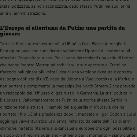
stata ipotizzata, se non accarezzata, dallo stesso Putin nei suoi primi
anni di amministrazione.
L’Europa si allontana da Putin: una partita da
giocare
Tuttavia fino a questa estate né la UE né la Casa Bianca (o meglio il
Pentagono) avevano considerato seriamente l’ipotesi di sostenere gli
sforzi dell’oppositore russo. Poi si sono determinati una serie di fattori
che hanno indotto Macron ad archiviare le sue aperture al Cremlino
(facendo baluginare più volte l’idea di una versione riveduta e corretta
del sogno gollista di un’Europa da Lisbona a Vladivostok) e la Merkel a
non portare a compimento la megapipeline North Stream 2 che prevede
un raddoppio dell’afflusso di gas russo in Germania. La crisi politica in
Bielorussia, l’allontanamento da Putin della storica alleata Serbia in
direzione stelle-striscie, il cambio della guardia in Moldavia che ha
riportato i filo-UE alla presidenza dopo il mandato di Igor Dodon a cui si
aggiunge l’avventuristico uso ormai reiterato da parte dell’Fsb di armi
chimiche, ha fatto ritenere alle cancellerie europee che ogni possibilità di
dialogo con il regime putiniano – almeno per il momento – siano giunte