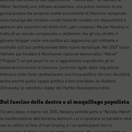
Duemila nell’universo dell’opposizione “mainstream” di Yabloko di
Viktor Yavlinskij uno stimato accademico, vice primo ministro in era
gorbacioviana che propone ricette economiche di liberismo temperato
sulla falsariga dei cristiano-sociali tedeschi condite con disponibilità e
aperture alle questioni dei diritti civili, Lgbt compresi. Ma per Navalny si
tratta di un mondo compassato e
old fashion
che gli sta stretto: il
giovane blogger vuole una politica più aggressiva, più militante e
costruita sull’uso professionale delle nuove tecnologie. Nel 2007 lascia
Yabloko per fondare il Movimento nazional-democratico “Narod”
(“Popolo”): un
pot-pourri
in cui si agglutinano soprattutto gli ex
nazional-bolscevichi di Limonov. Controllo rigido della migrazione
interna e stato forte caratterizzano una forza politica che non decollerà,
anche perché quello spazio politico è ben presidiato da Vladimir
Zirinovsky, lo xenofobo leader del Partito liberaldemocratico.
Dal fascino della destra e al maquillage populista
Tre anni dopo, e siamo nel 2010, Navalny prende parte a “Russky Marsh”
la manifestazione dell’estrema destra in cui si sprecano le bandiere nere
con la celtica, le foto di Ivan Grozny, e i cui partecipanti non si