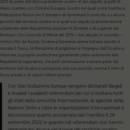
2013 da parte dell’allora presidente ucraino di dar seguito ai patti di
libero scambio con l’Unione Europea. Scontri nei quali si era inserita la
Federazione Russa con il tentativo di ripristinare il controllo su alcune
porzioni del territorio ucraino e ai quali era seguita la proclamazione
unilaterale delle Repubbliche popolari di Donetsk e di Lugansk nel
Donbass. Con l’accordo di Minsk del 2015 – mai attuato in concreto –
sottoscritto da Russia, Ucraina e Germania veniva tuttavia sancito il
cessate il fuoco, la liberazione di prigionieri e l’impegno dell’Ucraina a
riformare la propria costituzione garantendo piena autonomia alle
Repubbliche separatiste, che però continuavano a essere parte del
territorio dell’Ucraina e sottoposte alla sua autorità, nonché il ritiro di
forze armate e di veicoli militari stranieri.
Con tale risoluzione dunque vengono dichiarati illegali
e invalidi i suddetti referendum per cui si invitano tutti
gli stati della comunità internazionale, le agenzie delle
Nazioni Unite e tutte le organizzazioni internazionali a
disconoscere quanto proclamato dal Cremlino il 29
settembre 2022 in quanto tali referendum non hanno
determinato alcuna variazione del territorio ucraino.