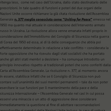
ritenga leso, come nel caso dell’Ucraina, dallo stato destinatario delle
prescrizioni. In tale quadro di funzioni e poteri dei due organi delle
Nazioni Unite occorre richiamare la già citata risoluzione dell’Assemblea
Generale
n. 377 meglio conosciuta come “
Uniting for Peace
”
emessa nel
1950 ma quanto mai attuale in considerazione dell’intervento armato
russo in Ucraina. La risoluzione allora venne emanata infatti proprio in
considerazione dell’immobilismo del Consiglio di Sicurezza nella guerra
di Corea del 1950 ed essa, al di là delle conseguenze che abbia poi
effettivamente determinato in relazione a tale conflitto – considerata la
forte opposizione che ha ricevuto dagli stati socialisti che ha portato
anche gli altri stati membri a desistere – ha comunque introdotto un
principio innovativo rispetto ai tradizionali poteri che sono conferiti dalla
Carta all’Assemblea Generale. La risoluzione n. 377, al momento ancora
in essere, stabilisce infatti che se il Consiglio di Sicurezza non può
contare sull’unanimità dei suoi membri permanenti – tale da non poter
esercitare le sue funzioni per il mantenimento della pace e della
sicurezza internazionale – l’Assemblea Generale nei casi in cui possa
esservi una minaccia o un atto di aggressione deve considerare
immediatamente la questione al fine di adottare raccomandazioni
approfondite ai membri delle Nazioni Unite incluso, in caso di rottura