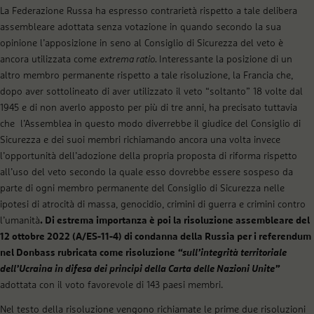
La Federazione Russa ha espresso contrarietà rispetto a tale delibera
assembleare adottata senza votazione in quando secondo la sua
opinione l’apposizione in seno al Consiglio di Sicurezza del veto è
ancora utilizzata come
extrema ratio.
Interessante la posizione di un
altro membro permanente rispetto a tale risoluzione, la Francia che,
dopo aver sottolineato di aver utilizzato il veto “soltanto” 18 volte dal
1945 e di non averlo apposto per più di tre anni, ha precisato tuttavia
che l’Assemblea in questo modo diverrebbe il giudice del Consiglio di
Sicurezza e dei suoi membri richiamando ancora una volta invece
l’opportunità dell’adozione della propria proposta di riforma rispetto
all’uso del veto secondo la quale esso dovrebbe essere sospeso da
parte di ogni membro permanente del Consiglio di Sicurezza nelle
ipotesi di atrocità di massa, genocidio, crimini di guerra e crimini contro
l’umanità
. Di estrema importanza è poi la risoluzione assembleare del
12 ottobre 2022 (A/ES-11-4) di condanna della Russia per i referendum
nel Donbass rubricata come risoluzione
“sull’integrità territoriale
dell’Ucraina in difesa dei principi della Carta delle Nazioni Unite”
adottata con il voto favorevole di 143 paesi membri.
Nel testo della risoluzione vengono richiamate le prime due risoluzioni