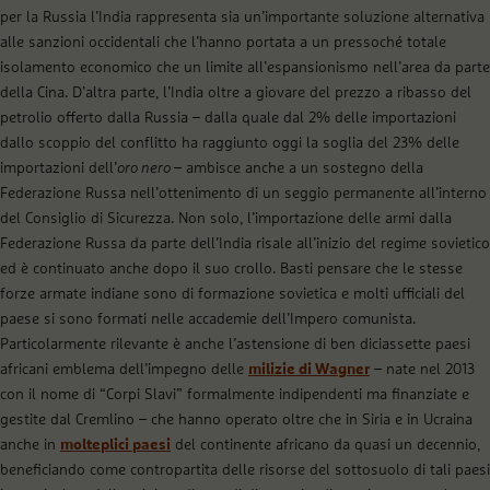
per la Russia l’India rappresenta sia un’importante soluzione alternativa
alle sanzioni occidentali che l’hanno portata a un pressoché totale
isolamento economico che un limite all’espansionismo nell’area da parte
della Cina. D’altra parte, l’India oltre a giovare del prezzo a ribasso del
petrolio offerto dalla Russia – dalla quale dal 2% delle importazioni
dallo scoppio del conflitto ha raggiunto oggi la soglia del 23% delle
importazioni dell’
oro nero
– ambisce anche a un sostegno della
Federazione Russa nell’ottenimento di un seggio permanente all’interno
del Consiglio di Sicurezza. Non solo, l’importazione delle armi dalla
Federazione Russa da parte dell’India risale all’inizio del regime sovietico
ed è continuato anche dopo il suo crollo. Basti pensare che le stesse
forze armate indiane sono di formazione sovietica e molti ufficiali del
paese si sono formati nelle accademie dell’Impero comunista.
Particolarmente rilevante è anche l’astensione di ben diciassette paesi
africani emblema dell’impegno delle
milizie di Wagner
– nate nel 2013
con il nome di “Corpi Slavi” formalmente indipendenti ma finanziate e
gestite dal Cremlino – che hanno operato oltre che in Siria e in Ucraina
anche in
molteplici paesi
del continente africano da quasi un decennio,
beneficiando come contropartita delle risorse del sottosuolo di tali paesi