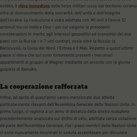
ostilità, il
ritiro immediato
delle forze militari russe dal territorio ucraino
oltre al riconoscimento della sovranità, dell’unità e dell’integrità
dell’Ucraina. La risoluzione è stata adottata con 141 voti a favore 32
astenuti tra cui India e Cina – per cui valgono le precedenti
considerazioni in merito agli interessi geopolitici ed economici dei due
paesi con la Russia – e 7 voti contrari, ossia oltre la Russia, la
Bielorussia, la Corea del Nord, l’Eritrea e il Mali. Rispetto a quest’ultimo
paese si rileva che qui sono fortemente presenti i mercenari
appartenenti al gruppo di Wagner mediante un accordo con la giunta
golpista di Bamako.
La cooperazione rafforzata
Infine, ad aprile di quest’anno vanno menzionate due attività
particolarmente rilevanti dell’Assemblea Generale delle Nazioni Unite. In
primo luogo, si registra a un anno di distanza dalla
storica risoluzione
precedentemente analizzata sul diritto di veto, adottata senza votazione
da parte dell’Assemblea Generale, che i paesi membri delle Nazioni Unite
si sono nuovamente incontrati in seduta assembleare per discutere