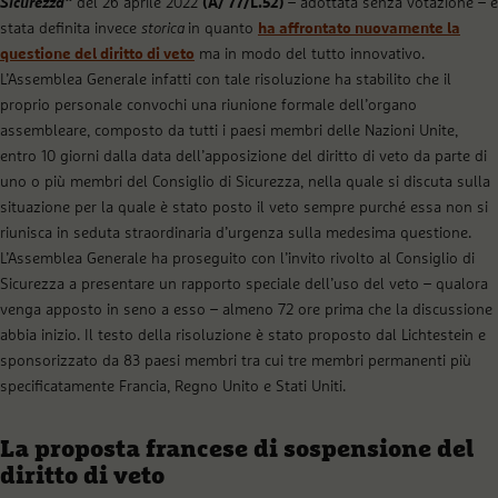
Sicurezza”
del 26 aprile 2022
(A/ 77/L.52)
– adottata senza votazione – è
stata definita invece
storica
in quanto
ha affrontato nuovamente la
questione del diritto di veto
ma in modo del tutto innovativo.
L’Assemblea Generale infatti con tale risoluzione ha stabilito che il
proprio personale convochi una riunione formale dell’organo
assembleare, composto da tutti i paesi membri delle Nazioni Unite,
entro 10 giorni dalla data dell’apposizione del diritto di veto da parte di
uno o più membri del Consiglio di Sicurezza, nella quale si discuta sulla
situazione per la quale è stato posto il veto sempre purché essa non si
riunisca in seduta straordinaria d’urgenza sulla medesima questione.
L’Assemblea Generale ha proseguito con l’invito rivolto al Consiglio di
Sicurezza a presentare un rapporto speciale dell’uso del veto – qualora
venga apposto in seno a esso – almeno 72 ore prima che la discussione
abbia inizio. Il testo della risoluzione è stato proposto dal Lichtestein e
sponsorizzato da 83 paesi membri tra cui tre membri permanenti più
specificatamente Francia, Regno Unito e Stati Uniti.
La proposta francese di sospensione del
diritto di veto