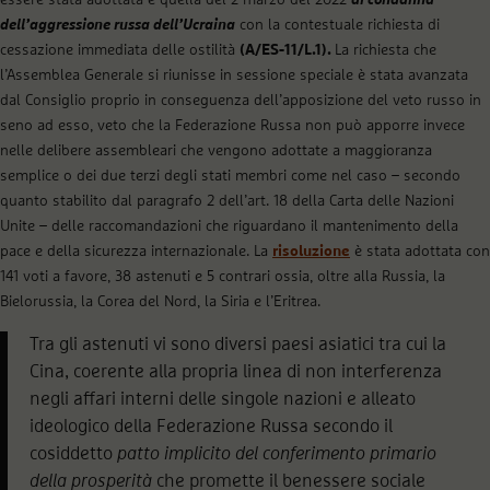
essere stata adottata è quella del 2 marzo del 2022
di condanna
dell’aggressione russa dell’Ucraina
con la contestuale richiesta di
cessazione immediata delle ostilità
(A/ES-11/L.1).
La richiesta che
l’Assemblea Generale si riunisse in sessione speciale è stata avanzata
dal Consiglio proprio in conseguenza dell’apposizione del veto russo in
seno ad esso, veto che la Federazione Russa non può apporre invece
nelle delibere assembleari che vengono adottate a maggioranza
semplice o dei due terzi degli stati membri come nel caso – secondo
quanto stabilito dal paragrafo 2 dell’art. 18 della Carta delle Nazioni
Unite – delle raccomandazioni che riguardano il mantenimento della
pace e della sicurezza internazionale. La
risoluzione
è stata adottata con
141 voti a favore, 38 astenuti e 5 contrari ossia, oltre alla Russia, la
Bielorussia, la Corea del Nord, la Siria e l’Eritrea.
Tra gli astenuti vi sono diversi paesi asiatici tra cui la
Cina, coerente alla propria linea di non interferenza
negli affari interni delle singole nazioni e alleato
ideologico della Federazione Russa secondo il
cosiddetto
patto implicito del conferimento primario
della prosperità
che promette il benessere sociale