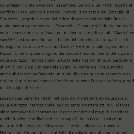
delle Nazioni Unite ovverosia l’Assemblea Generale. Se infatti rispetto al
conflitto russo-ucraino è emerso l’immobilismo totale del Consiglio di
Sicurezza – proprio a causa del diritto di veto esercitato dalla Russia
quale membro permanente – l’Assemblea Generale si è riunita molteplici
volte in sessione straordinaria per deliberare in merito a tale “
Operazione
speciale
” così come definita dal leader del Cremlino. D’altra parte, se il
Consiglio di Sicurezza – secondo l’art. 24 – è il principale organo delle
Nazioni Unite al quale vengono demandati il mantenimento della pace e
della sicurezza internazionale, la Carta delle Nazioni Unite, in particolare
all’art. 11 par. 2 e più in generale all’art. 14, conferisce in tale ambito
anche all’Assemblea Generale un ruolo rilevante pur non essendo essa
titolare di quei poteri coercitivi implicanti o meno l’uso della forza, propri
del Consiglio di Sicurezza.
L’Assemblea Generale infatti, nel caso del mantenimento della pace e
della sicurezza internazionale, può soltanto emettere atti privi di forza
vincolante aventi il carattere delle raccomandazioni ma può esercitare
quelle funzioni conciliative di cui al capo VI della Carta – così come
d’altronde il Consiglio di Sicurezza – che si esplicitano attraverso
l’istituzione di buoni uffici, di attività di mediazione o di negoziato nei