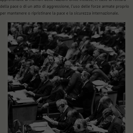
della pace o di un atto di aggressione, l’uso delle forze armate proprio
per mantenere o ripristinare la pace e la sicurezza internazionale.