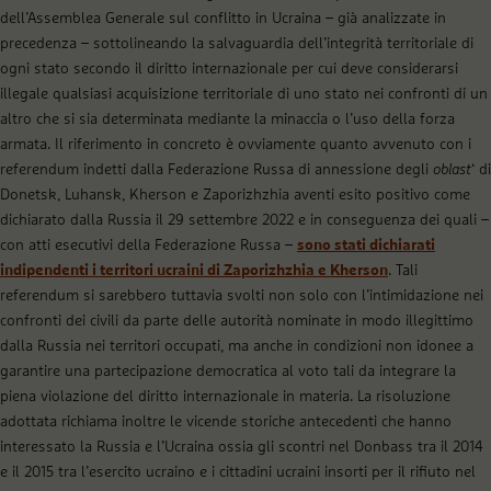
dell’Assemblea Generale sul conflitto in Ucraina – già analizzate in
precedenza – sottolineando la salvaguardia dell’integrità territoriale di
ogni stato secondo il diritto internazionale per cui deve considerarsi
illegale qualsiasi acquisizione territoriale di uno stato nei confronti di un
altro che si sia determinata mediante la minaccia o l’uso della forza
armata. Il riferimento in concreto è ovviamente quanto avvenuto con i
referendum indetti dalla Federazione Russa di annessione degli
oblast
‘ di
Donetsk, Luhansk, Kherson e Zaporizhzhia aventi esito positivo come
dichiarato dalla Russia il 29 settembre 2022 e in conseguenza dei quali –
con atti esecutivi della Federazione Russa –
sono stati dichiarati
indipendenti i territori ucraini di Zaporizhzhia e Kherson
. Tali
referendum si sarebbero tuttavia svolti non solo con l’intimidazione nei
confronti dei civili da parte delle autorità nominate in modo illegittimo
dalla Russia nei territori occupati, ma anche in condizioni non idonee a
garantire una partecipazione democratica al voto tali da integrare la
piena violazione del diritto internazionale in materia. La risoluzione
adottata richiama inoltre le vicende storiche antecedenti che hanno
interessato la Russia e l’Ucraina ossia gli scontri nel Donbass tra il 2014
e il 2015 tra l’esercito ucraino e i cittadini ucraini insorti per il rifiuto nel