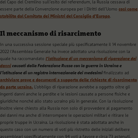
del Capo del Cremlino sull’esito dei referendum, la Russia cessava di
essere parte della Convenzione europea per i Diritti dell’Uomo
così come
stabilito dal Comitato dei Ministri del Consiglio d’Europa
.
Il meccanismo di risarcimento
In una successiva sessione speciale più specificatamente il 14 novembre
2022 l’Assemblea Generale ha invece adottato una risoluzione con la
quale ha raccomandato
l’istituzione di un meccanismo di riparazione dei
danni
causati dalla Federazione Russa con la guerra in Ucraina e
l’istituzione di un registro internazionale dei medesimi
finalizzato ad
archiviare prove e documenti a supporto delle richieste di risarcimento
da parte ucraina.
L’obbligo di riparazione avrebbe a oggetto oltre gli
ingenti danni anche le perdite e le lesioni causate a persone fisiche e
giuridiche nonché allo stato ucraino più in generale. Con la risoluzione
inoltre viene chiesto alla Russia non solo di provvedere al pagamento
dei danni ma anche di interrompere le operazioni militari e ritirare le
proprie truppe in Ucraina. La risoluzione è stata adottata anche in
questo caso con un numero di voti più ristretto delle iniziali delibere
assembleari specificatamente con 94 voti a favore e circa 73 astenuti.