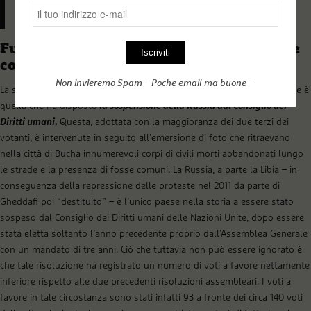
alla quale il Consiglio di Sicurezza aveva espresso il
proprio voto contrario.
Fuori dal Consiglio dei Diritti umani e le
conseguenze effettive
Non invieremo Spam – Poche email ma buone –
La successiva risoluzione dell’Assemblea Generale in sessione speciale è
quella che ha disposto
la sospensione della Russia dal Consiglio dei
Diritti umani.
Questa, adottata con la maggioranza dei due terzi dei
votanti, è intervenuta in seguito all’emersione di foto che ritraevano
nella città di Bucha innumerevoli corpi di civili morti abbandonati lungo
le strade e la presenza di fosse comuni. La Russia, a parte la Libia – in
conseguenza della repressione delle proteste nel 2011 da parte di
Gheddafi poi “destituito” – è l’unico paese nella storia a essere stato
sospeso dal Consiglio dei Diritti umani delle Nazioni Unite, dopo essere
stata eletta soltanto l’anno precedente proprio dall’Assemblea Generale
con un mandato di tre anni. Ciò che tuttavia non può essere ignorato è
che tale risoluzione ha registrato un numero di voti a favore nettamente
inferiore rispetto alle due precedenti risoluzioni assembleari. I voti a
favore in tale circostanza sono stati infatti 93 a fronte dei circa 140 voti