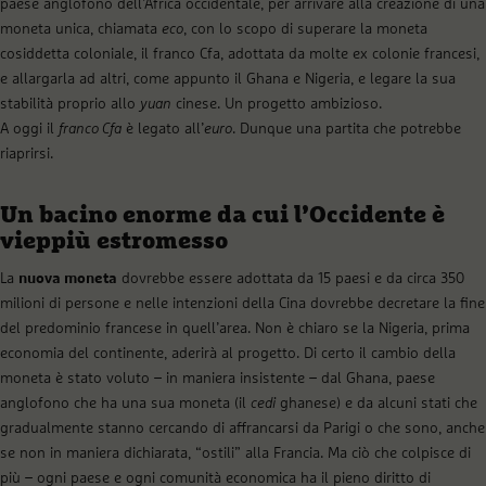
paese anglofono dell’Africa occidentale, per arrivare alla creazione di una
moneta unica, chiamata
eco
, con lo scopo di superare la moneta
cosiddetta coloniale, il franco Cfa, adottata da molte ex colonie francesi,
e allargarla ad altri, come appunto il Ghana e Nigeria, e legare la sua
stabilità proprio allo
yuan
cinese. Un progetto ambizioso.
A oggi il
franco Cfa
è legato all’
euro
. Dunque una partita che potrebbe
riaprirsi.
Un bacino enorme da cui l’Occidente è
vieppiù estromesso
La
nuova moneta
dovrebbe essere adottata da 15 paesi e da circa 350
milioni di persone e nelle intenzioni della Cina dovrebbe decretare la fine
del predominio francese in quell’area. Non è chiaro se la Nigeria, prima
economia del continente, aderirà al progetto. Di certo il cambio della
moneta è stato voluto – in maniera insistente – dal Ghana, paese
anglofono che ha una sua moneta (il
cedi
ghanese) e da alcuni stati che
gradualmente stanno cercando di affrancarsi da Parigi o che sono, anche
se non in maniera dichiarata, “ostili” alla Francia. Ma ciò che colpisce di
più – ogni paese e ogni comunità economica ha il pieno diritto di