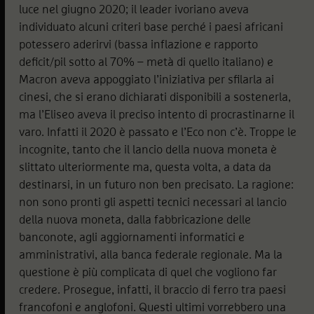
luce nel giugno 2020; il leader ivoriano aveva
individuato alcuni criteri base perché i paesi africani
potessero aderirvi (bassa inflazione e rapporto
deficit/pil sotto al 70% – metà di quello italiano) e
Macron aveva appoggiato l’iniziativa per sfilarla ai
cinesi, che si erano dichiarati disponibili a sostenerla,
ma l’Eliseo aveva il preciso intento di procrastinarne il
varo. Infatti il 2020 è passato e l’Eco non c’è. Troppe le
incognite, tanto che il lancio della nuova moneta è
slittato ulteriormente ma, questa volta, a data da
destinarsi, in un futuro non ben precisato. La ragione:
non sono pronti gli aspetti tecnici necessari al lancio
della nuova moneta, dalla fabbricazione delle
banconote, agli aggiornamenti informatici e
amministrativi, alla banca federale regionale. Ma la
questione è più complicata di quel che vogliono far
credere. Prosegue, infatti, il braccio di ferro tra paesi
francofoni e anglofoni. Questi ultimi vorrebbero una