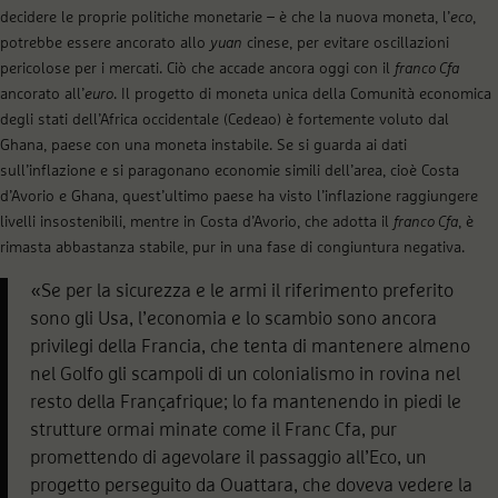
decidere le proprie politiche monetarie – è che la nuova moneta, l’
eco
,
potrebbe essere ancorato allo
yuan
cinese, per evitare oscillazioni
pericolose per i mercati. Ciò che accade ancora oggi con il
franco Cfa
ancorato all’
euro
. Il progetto di moneta unica della Comunità economica
degli stati dell’Africa occidentale (Cedeao) è fortemente voluto dal
Ghana, paese con una moneta instabile. Se si guarda ai dati
sull’inflazione e si paragonano economie simili dell’area, cioè Costa
d’Avorio e Ghana, quest’ultimo paese ha visto l’inflazione raggiungere
livelli insostenibili, mentre in Costa d’Avorio, che adotta il
franco Cfa
, è
rimasta abbastanza stabile, pur in una fase di congiuntura negativa.
«Se per la sicurezza e le armi il riferimento preferito
sono gli Usa, l’economia e lo scambio sono ancora
privilegi della Francia, che tenta di mantenere almeno
nel Golfo gli scampoli di un colonialismo in rovina nel
resto della Françafrique; lo fa mantenendo in piedi le
strutture ormai minate come il Franc Cfa, pur
promettendo di agevolare il passaggio all’Eco, un
progetto perseguito da Ouattara, che doveva vedere la