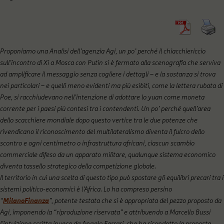
Proponiamo una Analisi dell’agenzia Agi, un po’ perché il chiacchiericcio
sull’incontro di Xi a Mosca con Putin si è fermato alla scenografia che serviva
ad amplificare il messaggio senza cogliere i dettagli – e la sostanza si trova
nei particolari – e quelli meno evidenti ma più esibiti, come la lettera rubata di
Poe, si racchiudevano nell’intenzione di adottare lo yuan come moneta
corrente per i paesi più contesi tra i contendenti. Un po’ perché quell’area
dello scacchiere mondiale dopo questo vertice tra le due potenze che
rivendicano il riconoscimento del multilateralismo diventa il fulcro dello
scontro e ogni centimetro o infrastruttura africani, ciascun scambio
commerciale difeso da un apparato militare, qualunque sistema economico
diventa tassello strategico della competizione globale.
Il territorio in cui una scelta di questo tipo può spostare gli equilibri precari tra i
sistemi politico-economici è l’Africa. Lo ha compreso persino
“
MilanoFinanza
”, potente testata che si è appropriata del pezzo proposto da
Agi, imponendo la “riproduzione riservata” e attribuendo a Marcello Bussi
l’intuizione scritta invece da Angelo Ferrari, che ha ricondotto la proposta