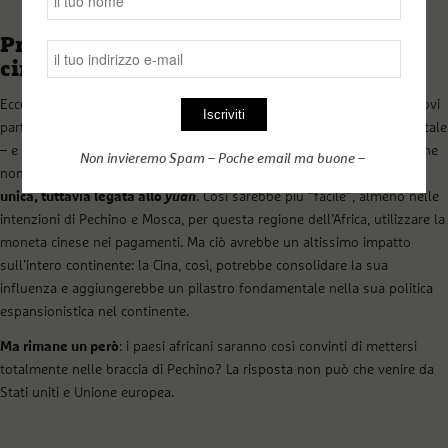
Presenza militare russa in moneta
cinese: il cerchio si stringe
Ecco allora, che il progetto e l’intesa tra Russia – che ha acquisito nuovi
partner scelti tra i vecchi alleati della Francia proprio in Africa occidentale
– e la Cina che ha una presenza commerciale consolidata in Africa e che
Non invieremo Spam – Poche email ma buone –
non teme rivali, potrebbe riportare in auge il progetto della
moneta
unica, tuttavia legata allo
yuan
. Così sarebbe più “facile”, almeno nelle
intenzioni di Pechino e Mosca, per questa regione dell’Africa, utilizzare la
moneta cinese nei pagamenti. Ma ciò avrebbe un altissimo impatto
sull’intero continente: la Cina, così, potrebbe consolidare la sua
influenza e aggiungerebbe un pilastro fondamentale nella sua politica
espansionistica nel continente.
Ma rimane un però
: i paesi africani saranno così convinti di mettersi
totalmente nelle braccia di Pechino? La risposta non può che venire da
Stati uniti e Unione europea.