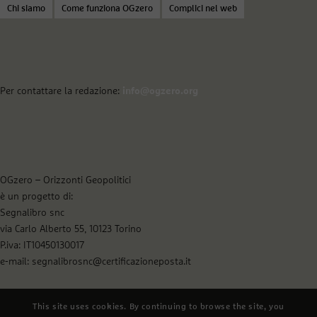
Chi siamo
Come funziona OGzero
Complici nel web
Per contattare la redazione:
info@ogzero.org
OGzero – Orizzonti Geopolitici
è un progetto di:
Segnalibro snc
via Carlo Alberto 55, 10123 Torino
P.iva: IT10450130017
e-mail: segnalibrosnc@certificazioneposta.it
This site uses cookies. By continuing to browse the site, you