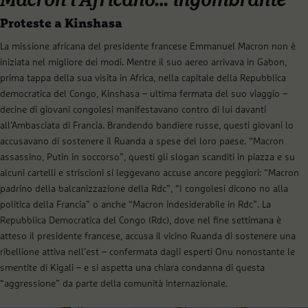
Macron l’Africano… ingombrante
Proteste a Kinshasa
La missione africana del presidente francese Emmanuel Macron non è
iniziata nel migliore dei modi. Mentre il suo aereo arrivava in Gabon,
prima tappa della sua visita in Africa, nella capitale della Repubblica
democratica del Congo, Kinshasa – ultima fermata del suo viaggio –
decine di giovani congolesi manifestavano contro di lui davanti
all’Ambasciata di Francia. Brandendo bandiere russe, questi giovani lo
accusavano di sostenere il Ruanda a spese del loro paese. “Macron
assassino, Putin in soccorso”, questi gli slogan scanditi in piazza e su
alcuni cartelli e striscioni si leggevano accuse ancore peggiori: “Macron
padrino della balcanizzazione della Rdc”, “I congolesi dicono no alla
politica della Francia” o anche “Macron indesiderabile in Rdc”. La
Repubblica Democratica del Congo (Rdc), dove nel fine settimana è
atteso il presidente francese, accusa il vicino Ruanda di sostenere una
ribellione attiva nell’est – confermata dagli esperti Onu nonostante le
smentite di Kigali – e si aspetta una chiara condanna di questa
“aggressione” da parte della comunità internazionale.