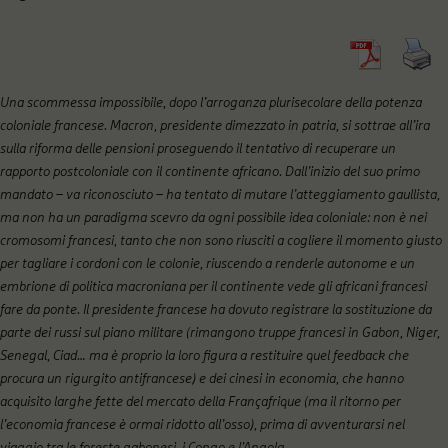
Una scommessa impossibile, dopo l’arroganza plurisecolare della potenza
coloniale francese. Macron, presidente dimezzato in patria, si sottrae all’ira
sulla riforma delle pensioni proseguendo il tentativo di recuperare un
rapporto postcoloniale con il continente africano. Dall’inizio del suo primo
mandato – va riconosciuto – ha tentato di mutare l’atteggiamento gaullista,
ma non ha un paradigma scevro da ogni possibile idea coloniale: non è nei
cromosomi francesi, tanto che non sono riusciti a cogliere il momento giusto
per tagliare i cordoni con le colonie, riuscendo a renderle autonome e un
embrione di politica macroniana per il continente vede gli africani francesi
fare da ponte. Il presidente francese ha dovuto registrare la sostituzione da
parte dei russi sul piano militare (rimangono truppe francesi in Gabon, Niger,
Senegal, Ciad… ma è proprio la loro figura a restituire quel feedback che
procura un rigurgito antifrancese) e dei cinesi in economia, che hanno
acquisito larghe fette del mercato della Françafrique (ma il ritorno per
l’economia francese è ormai ridotto all’osso), prima di avventurarsi nel
viaggio tra le foreste gabonesi, i Congo e l’Angola.