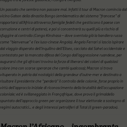
Un passato che sembra non passare mai. Infatti il tour di Macron comincia dal
vicino Gabon della dinastia Bongo (emblematico del sistema “francese” di
rapportarsi all’Africa attraverso famiglie fedeli che gestiscono il paese con
corruzione e centri di potere), e poi si concentrerà su quelli più a rischio di
sfuggire al controllo (Congo Kinshasa – dove sventola già la bandiera russa
come “bienvenue” e l’ex luso-cinese Angola). Angelo Ferrari si lascia ispirare
dal viaggio disperato dell’inquilino dell’Eliseo, cacciato dal Sahel occidentale e
contestato per la mancata difesa del Congo dall’aggressione ruandese, per
augurarsi che gli africani trovino la forza di liberarsi dei coloni di qualsiasi
colore (ma con scarse speranze che cambi qualcosa); Macron si trova
vituperato in patria dai nostalgici della grandeur d’outre-mer e destinato a
risultare il presidente che “perderà” il controllo delle colonie, forse proprio in
virtù dell’approccio iniziale di riconoscimento della brutalità dell’occupazione
coloniale; ed è svillaneggiato in Françafrique, dove prova il grimaldello
spuntato dell’approccio green per organizzare il tour elettorale a sostegno di
regimi autocratici… e degli interessi petroliferi di Total (il green-paradox).