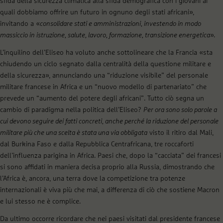
sfida della sicurezza climatica alla sfida demografica con i giovani ai
quali dobbiamo offrire un futuro in ognuno degli stati africani»,
invitando a «
consolidare stati e amministrazioni, investendo in modo
massiccio in istruzione, salute, lavoro, formazione, transizione energetica
».
L’inquilino dell’Eliseo ha voluto anche sottolineare che la Francia «sta
chiudendo un ciclo segnato dalla centralità della questione militare e
della sicurezza», annunciando una “riduzione visibile” del personale
militare francese in Africa e un “nuovo modello di partenariato” che
prevede un “aumento del potere degli africani”. Tutto ciò segna un
cambio di paradigma nella politica dell’Eliseo?
Per ora sono solo parole a
cui devono seguire dei fatti concreti, anche perché la riduzione del personale
militare più che una scelta è stata una via obbligata
visto il ritiro dal Mali,
dal Burkina Faso e dalla Repubblica Centrafricana, tre roccaforti
dell’influenza parigina in Africa. Paesi che, dopo la “cacciata” dei francesi
si sono affidati in maniera decisa proprio alla Russia, dimostrando che
l’Africa è, ancora, una terra dove la competizione tra potenze
internazionali è viva più che mai, a differenza di ciò che sostiene Macron
e lui stesso ne è complice.
Da ultimo occorre ricordare che nei paesi visitati dal presidente francese