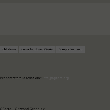
Chi siamo
Come funziona OGzero
Complici nel web
Per contattare la redazione:
info@ogzero.org
OGzero – Orizzonti Geopolitici