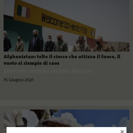
Afghanistan: tolto il ciocco che attizza il fuoco, il
vuoto si riempie di caos
Emanuele Giordana
,
Giuliano Battiston
15 Giugno 2021
×