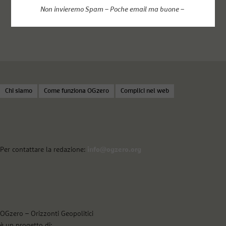
Non invieremo Spam – Poche email ma buone –
Chi siamo
Come funziona OGzero
Complici nel web
Per contattare la redazione:
info@ogzero.org
OGzero – Orizzonti Geopolitici
è un progetto di: