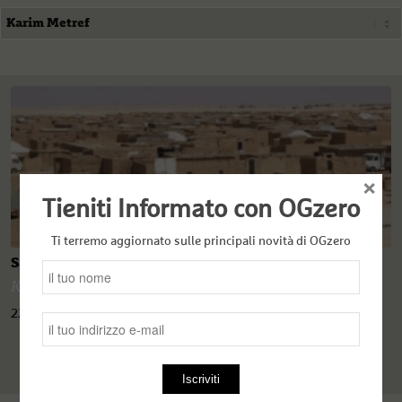
×
Tieniti Informato con OGzero
Ti terremo aggiornato sulle principali novità di OGzero
Saharawi. E da dove arriva questo conflitto?
Karim Metref
22 Novembre 2020