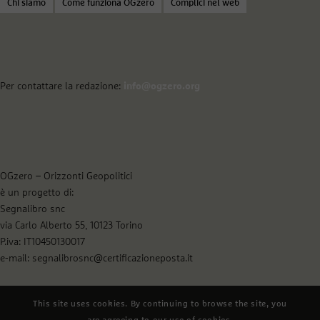
Chi siamo
Come funziona OGzero
Complici nel web
Per contattare la redazione:
info@ogzero.org
OGzero – Orizzonti Geopolitici
è un progetto di:
Segnalibro snc
via Carlo Alberto 55, 10123 Torino
P.iva: IT10450130017
e-mail: segnalibrosnc@certificazioneposta.it
This site uses cookies. By continuing to browse the site, you