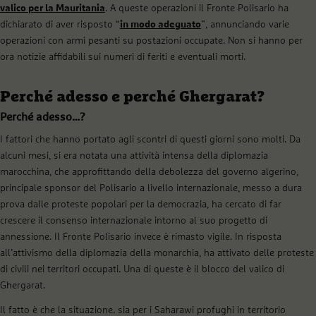
valico per la Mauritania
. A queste operazioni il Fronte Polisario ha
dichiarato di aver risposto “
in modo adeguato
”, annunciando varie
operazioni con armi pesanti su postazioni occupate. Non si hanno per
ora notizie affidabili sui numeri di feriti e eventuali morti.
Perché adesso e perché Ghergarat?
Perché adesso…?
I fattori che hanno portato agli scontri di questi giorni sono molti. Da
alcuni mesi, si era notata una attività intensa della diplomazia
marocchina, che approfittando della debolezza del governo algerino,
principale sponsor del Polisario a livello internazionale, messo a dura
prova dalle proteste popolari per la democrazia, ha cercato di far
crescere il consenso internazionale intorno al suo progetto di
annessione. Il Fronte Polisario invece è rimasto vigile. In risposta
all’attivismo della diplomazia della monarchia, ha attivato delle proteste
di civili nei territori occupati. Una di queste è il blocco del valico di
Ghergarat.
Il fatto è che la situazione. sia per i Saharawi profughi in territorio