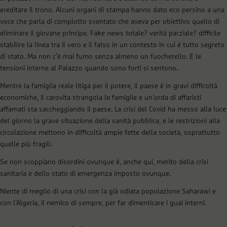
ereditare il trono. Alcuni organi di stampa hanno dato eco persino a una
voce che parla di complotto sventato che aveva per obiettivo quello di
eliminare il giovane principe. Fake news totale? verità parziale? difficile
stabilire la linea tra il vero e il falso in un contesto in cui è tutto segreto
di stato. Ma non c’è mai fumo senza almeno un fuocherello. E le
tensioni interne al Palazzo quando sono forti si sentono.
Mentre la famiglia reale litiga per il potere, il paese è in gravi difficoltà
economiche, il carovita strangola le famiglie e un’orda di affaristi
affamati sta saccheggiando il paese. La crisi del Covid ha messo alla luce
del giorno la grave situazione della sanità pubblica, e le restrizioni alla
circolazione mettono in difficoltà ampie fette della società, soprattutto
quelle più fragili.
Se non scoppiano disordini ovunque è, anche qui, merito della crisi
sanitaria e dello stato di emergenza imposto ovunque.
Niente di meglio di una crisi con la già odiata popolazione Saharawi e
con l’Algeria, il nemico di sempre, per far dimenticare i guai interni.