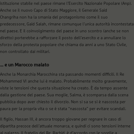
istituzione stabile nel paese rimane l’Esercito Nazionale Popolare (Anp).
Anche se il nuovo Capo di Stato Maggiore, il Generale Said
Changriha non ha la smania del protagonismo come il suo
predecessore, Gaid Salah, rimane comunque l’unica autorità incontestata
nel paese. E il coinvolgimento del paese in uno scontro (anche se non
diretto) porterebbe a rafforzare il posto dell’esercito e a annullare lo
sforzo della protesta popolare che chiama da anni a uno Stato Civile,
non controllato dai militari.
… e un Marocco malato
Anche la Monarchia Marocchina sta passando momenti difficili. Il Re
Mohammed VI anche lui è malato. Probabilmente molto gravemente,
viste le tensioni che questa situazione ha creato. È da tempo assente
dalla gestione del paese. Sua moglie, Salma, è scomparsa dalla scena
pubblica dopo aver chiesto il divorzio. Non si sa se si è nascosta per
paura per la propria vita o se è stata “nascosta” per evitare scandali.
Il figlio, Hassan III, è ancora troppo giovane per regnare in caso di
dipartita precoce dell’attuale monarca, e quindi ci sono tensioni interne
al palazzo. Il fratello del Re, Rachid, è d’accordo con le sorelle a