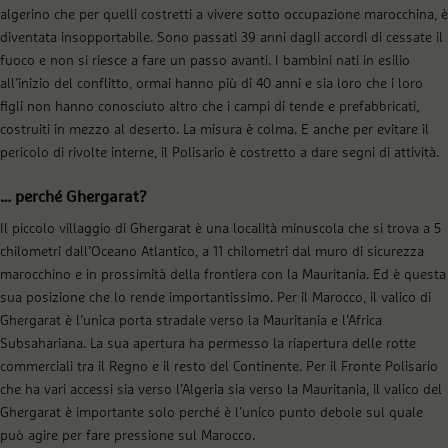
algerino che per quelli costretti a vivere sotto occupazione marocchina, è
diventata insopportabile. Sono passati 39 anni dagli accordi di cessate il
fuoco e non si riesce a fare un passo avanti. I bambini nati in esilio
all’inizio del conflitto, ormai hanno più di 40 anni e sia loro che i loro
figli non hanno conosciuto altro che i campi di tende e prefabbricati,
costruiti in mezzo al deserto. La misura è colma. E anche per evitare il
pericolo di rivolte interne, il Polisario è costretto a dare segni di attività.
… perché Ghergarat?
Il piccolo villaggio di Ghergarat è una località minuscola che si trova a 5
chilometri dall’Oceano Atlantico, a 11 chilometri dal muro di sicurezza
marocchino e in prossimità della frontiera con la Mauritania. Ed è questa
sua posizione che lo rende importantissimo. Per il Marocco, il valico di
Ghergarat è l’unica porta stradale verso la Mauritania e l’Africa
Subsahariana. La sua apertura ha permesso la riapertura delle rotte
commerciali tra il Regno e il resto del Continente. Per il Fronte Polisario
che ha vari accessi sia verso l’Algeria sia verso la Mauritania, il valico del
Ghergarat è importante solo perché è l’unico punto debole sul quale
può agire per fare pressione sul Marocco.