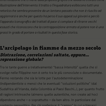
illustrazione dell’intervento: il tratto o l’inquadratura esibiscono tutti una
retorica che sembra provenire da un lontano passato che non è riuscito ad
aggiornarsi e anche per questo ha perso il suo appeal sui giovani e perciò
l’apparato iconografico dei trattati di pace si compiace di ritrarre vecchi
esausti che riconoscono che la contrapposizione armata al potere non è una
prassi in grado di portare a risultati in questa fase storica.
L’arcipelago in fiamme da mezzo secolo
Distrazione, correlazioni saltate, oppure…
repressione globale?
Tra le tante guerre a (relativamente) “bassa intensità” quella che si
svolge nelle Filippine non è certo tra le più conosciute o documentate.
Fermo restando che sia le lotte per l’autodeterminazione
(indipendentiste o meno) che le eventuali “soluzioni politiche” (dal
Sudafrica all’Irlanda, dalla Colombia ai Paesi Baschi…), per quanto frutto
di ragioni intrinseche (almeno quelle autentiche, non create ad hoc)
dipendono anche – o soprattutto – da ben altro. In particolare dal
contesto geopolitico. Per chi preferisce: il “campo” in cui schierarsi,