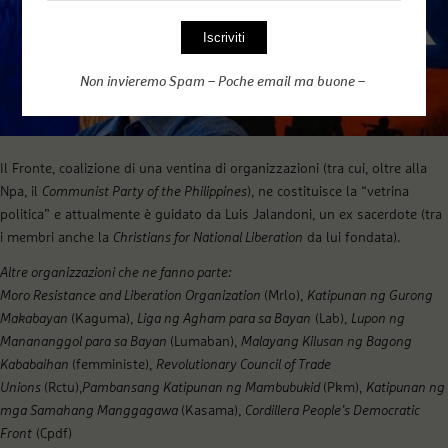
Non invieremo Spam – Poche email ma buone –
Il Fronte, coalizione di una ventina di organizzazioni (tra cui, oltre alla
Npa, il
Communist Party of the Philippines
), ne costituisce la “vetrina
politica” e attualmente è guidato da Luis Jalandoni, un ex sacerdote (tra
i membri anche la
Christians for National Liberation
da lui fondata).
Altre organizzazioni che ne fanno parte:
Moro Resistance and Liberation Organization
(Mrlo),
Katipunan ng Gurong
Makabayan
(Kaguma),
Liga ng Agham para sa Bayan
(Lab),
Lupon ng
Manananggol para sa Bayan
(Lumaban),
Malayang Kilusan ng Bagong
Kababaihan
(femministe),
Revolutionary Council of Trade
Unions
(Rctu),
Pambansang Katipunan ng Mambubukid
(Pkm),
Katipunan ng
mga Samahang Manggagawa
(Kasama),
Cordillera People’s Democratic
Front
(Cpdf)