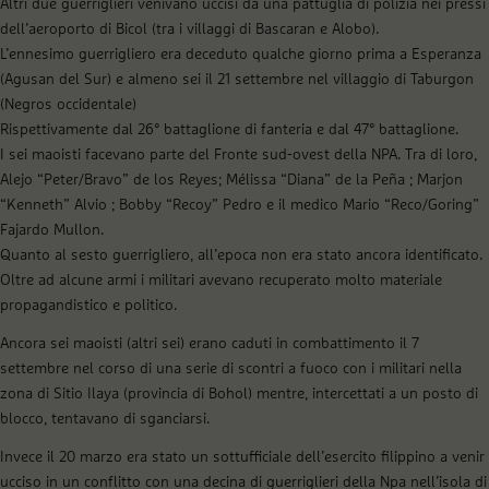
Altri due guerriglieri venivano uccisi da una pattuglia di polizia nei pressi
dell’aeroporto di Bicol (tra i villaggi di Bascaran e Alobo).
L’ennesimo guerrigliero era deceduto qualche giorno prima a Esperanza
(Agusan del Sur) e almeno sei il 21 settembre nel villaggio di Taburgon
(Negros occidentale)
Rispettivamente dal 26° battaglione di fanteria e dal 47° battaglione.
I sei maoisti facevano parte del Fronte sud-ovest della NPA. Tra di loro,
Alejo “Peter/Bravo” de los Reyes; Mélissa “Diana” de la Peña ; Marjon
“Kenneth” Alvio ; Bobby “Recoy” Pedro e il medico Mario “Reco/Goring”
Fajardo Mullon.
Quanto al sesto guerrigliero, all’epoca non era stato ancora identificato.
Oltre ad alcune armi i militari avevano recuperato molto materiale
propagandistico e politico.
Ancora sei maoisti (altri sei) erano caduti in combattimento il 7
settembre nel corso di una serie di scontri a fuoco con i militari nella
zona di Sitio Ilaya (provincia di Bohol) mentre, intercettati a un posto di
blocco, tentavano di sganciarsi.
Invece il 20 marzo era stato un sottufficiale dell’esercito filippino a venir
ucciso in un conflitto con una decina di guerriglieri della Npa nell’isola di