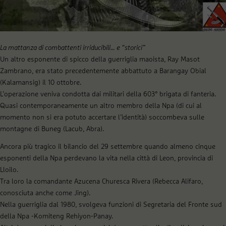
La mattanza di combattenti irriducibili… e “storici”
Un altro esponente di spicco della guerriglia maoista, Ray Masot
Zambrano, era stato precedentemente abbattuto a Barangay Obial
(Kalamansig) il 10 ottobre.
L’operazione veniva condotta dai militari della 603° brigata di fanteria.
Quasi contemporaneamente un altro membro della Npa (di cui al
momento non si era potuto accertare l’identità) soccombeva sulle
montagne di Buneg (Lacub, Abra).
Ancora più tragico il bilancio del 29 settembre quando almeno cinque
esponenti della Npa perdevano la vita nella città di Leon, provincia di
Lloilo.
Tra loro la comandante Azucena Churesca Rivera (Rebecca Alifaro,
conosciuta anche come Jing).
Nella guerriglia dal 1980, svolgeva funzioni di Segretaria del Fronte sud
della Npa -Komiteng Rehiyon-Panay.