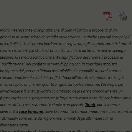
Molto interessante la segnalazione di Gianni Sartori a proposito di un
processo misconosciuto dai media mainstream – e anche i portali europei più
attenti alle lotte di emancipazione non registrano gli “annientamenti” mirati
contro i militanti più storici di una lotta che dura da 50 anni nell’arcipelago
filippino. Ci sembra particolarmente significativo descrivere il processo di
“pacificazione” del conflitto armato filippino con la guerriglia maoista
intrapreso dal potere a Manila assimilabile alle modalità in cui si stanno
consumando le soluzioni dei conflitti “epocali” in tutto il mondo: il caso più
macroscopico anche per quantità riguarda i palestinesi, ma l’esempio più
avvicinabile è il lento stillicidio colombiano delle
Farc
e probabilmente un
futuro curdo che si prospetta per le importanti esperienze del confederalismo
democratico, così tristemente simile a un passato
Tamil
; parzialmente
diverso è il
caso birmano
, dove le comunità temporaneamente alleate contro
Tatmadaw sono unite da ragioni meno nobili degli altri “eserciti” di
liberazione citati
.
Una notazione che ci viene dalla proposta grafica che abbiamo trovato come