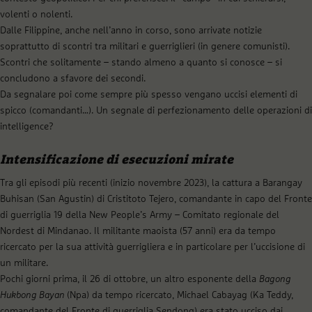
volenti o nolenti.
Dalle Filippine, anche nell’anno in corso, sono arrivate notizie
soprattutto di scontri tra militari e guerriglieri (in genere comunisti).
Scontri che solitamente – stando almeno a quanto si conosce – si
concludono a sfavore dei secondi.
Da segnalare poi come sempre più spesso vengano uccisi elementi di
spicco (comandanti…). Un segnale di perfezionamento delle operazioni di
intelligence?
Intensificazione di esecuzioni mirate
Tra gli episodi più recenti (inizio novembre 2023), la cattura a Barangay
Buhisan (San Agustin) di Cristitoto Tejero, comandante in capo del Fronte
di guerriglia 19 della New People’s Army – Comitato regionale del
Nordest di Mindanao. Il militante maoista (57 anni) era da tempo
ricercato per la sua attività guerrigliera e in particolare per l’uccisione di
un militare.
Pochi giorni prima, il 26 di ottobre, un altro esponente della
Bagong
Hukbong Bayan
(Npa) da tempo ricercato, Michael Cabayag (Ka Teddy,
comandante del Fronte di guerriglia Sendong) era stato ucciso dai