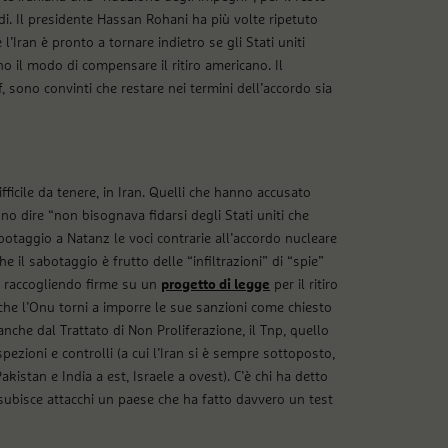
di. Il presidente Hassan Rohani ha più volte ripetuto
 l’Iran è pronto a tornare indietro se gli Stati uniti
no il modo di compensare il ritiro americano. Il
f, sono convinti che restare nei termini dell’accordo sia
ficile da tenere, in Iran. Quelli che hanno accusato
no dire “non bisognava fidarsi degli Stati uniti che
botaggio a Natanz le voci contrarie all’accordo nucleare
 il sabotaggio è frutto delle “infiltrazioni” di “spie”
ta raccogliendo firme su un
progetto di legge
per il ritiro
 che l’Onu torni a imporre le sue sanzioni come chiesto
anche dal Trattato di Non Proliferazione, il Tnp, quello
spezioni e controlli (a cui l’Iran si è sempre sottoposto,
Pakistan e India a est, Israele a ovest). C’è chi ha detto
subisce attacchi un paese che ha fatto davvero un test