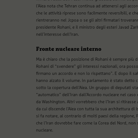
l’Aiea nota che Tehran continua ad attenersi agli accor
che le attività riprese sono facilmente reversibili, e che
rientreranno nel Jcpoa o se gli altri firmatari troveran
presidente Rohani, e il ministro degli esteri Javad Zari
nell’interesse dell’Iran.
Fronte nucleare interno
Ma è chiaro che la posizione di Rohani è sempre più dif
Rohani di “svendere” gli interessi nazionali, ora posso
firmano un accordo e non lo rispettano”. E dopo il sa
hanno alzato il volume. In parlamento è stato detto che
sotto la copertura dell’Aiea. Un gruppo di deputati s
“automatico” dell’Iran dall’Accordo nucleare nel caso
da Washington. Altri vorrebbero che l’Iran si ritirasse 
da cui discende l’Aiea con tutta la sua architettura di i
si fa notare, al contrario di molti paesi della regione, 
che l’Iran dovrebbe fare come la Corea del Nord, non 
nucleare.