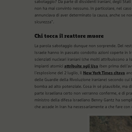
sabotaggio? Da parte di dissidenti iraniani, degli Stati un
non ha mai convinto nessuno. In particolare, nel caso
annunciava di aver determinato la causa, anche se non
sicurezza”.
Chi tocca il reattore muore
La parola sabotaggio dunque non sorprende. Del resto 
Israele hanno in passato condotto azioni coperte in Iran
scienziati nucleari iraniani (che molti attribuiscono a I
impianti atomici
attribuite agli Usa
(ben prima dell’av
l’esplosione del 2 luglio, il
New York Times citava
ano
delle Guardie della Rivoluzione iraniane) secondo cui
bomba ad alto potenziale. Cosa in sé plausibile, ma di
parte israeliana certo non verranno conferme, e di pra
ministro della difesa israeliano Benny Gantz ha sempl
che accade in Iran ha necessariamente a che fare con 