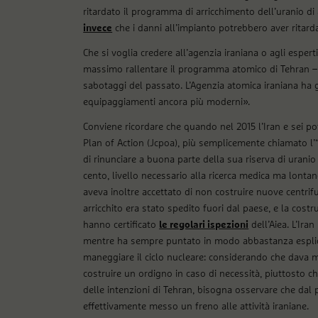
ritardato il programma di arricchimento dell’uranio di 
invece
che i danni all’impianto potrebbero aver ritard
Che si voglia credere all’agenzia iraniana o agli espert
massimo rallentare il programma atomico di Tehran – di
sabotaggi del passato. L’Agenzia atomica iraniana ha g
equipaggiamenti ancora più moderni».
Conviene ricordare che quando nel 2015 l’Iran e sei 
Plan of Action (Jcpoa), più semplicemente chiamato l’
di rinunciare a buona parte della sua riserva di uranio
cento, livello necessario alla ricerca medica ma lonta
aveva inoltre accettato di non costruire nuove centrifug
arricchito era stato spedito fuori dal paese, e la cos
hanno certificato
le regolari ispezioni
dell’Aiea. L’Ira
mentre ha sempre puntato in modo abbastanza esplicito
maneggiare il ciclo nucleare: considerando che dava mi
costruire un ordigno in caso di necessità, piuttosto ch
delle intenzioni di Tehran, bisogna osservare che dal p
effettivamente messo un freno alle attività iraniane.