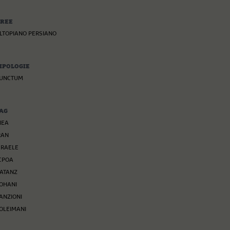
REE
LTOPIANO PERSIANO
IPOLOGIE
UNCTUM
AG
IEA
RAN
SRAELE
CPOA
ATANZ
OHANI
ANZIONI
OLEIMANI