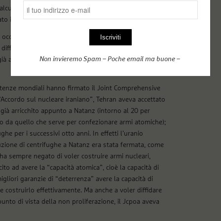
alcuni mesi. Alcuni esperti occidentali
sostengono
ato il programma di un paio d’anni.
i occidentali, pare chiaro che il sabotaggio potrà al
fficilmente riuscirà a fermarlo. Non ci sono riusciti i
Non invieremo Spam – Poche email ma buone –
ià annunciato che ricostruirà l’impianto distrutto, «con
potenze mondiali hanno firmato il Joint Comprehensive
“Accordo sul nucleare iraniano”, Tehran aveva accettato
 già arricchito appunto a Natanz (intorno al 20 per
no da quello che serve per confezionare armi atomiche);
he per i successivi otto anni. In effetti l’uranio
truzione di centrifughe a Natanz era stata fermata, come
n ha sempre negato di voler costruire armi nucleari,
 ad avere la “capacità atomica”, cioè la capacità di
gliori garanzie di “deterrenza” avere la capacità di
e costruirlo effettivamente. Ma anche a voler diffidare
unto di vista della non proliferazione, il Jcpoa aveva