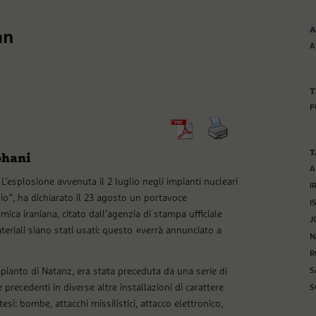
A
an
A
T
P
T
ohani
A
L’esplosione avvenuta il 2 luglio negli impianti nucleari
I
ggio”, ha dichiarato il 23 agosto un portavoce
I
mica iraniana, citato dall’agenzia di stampa ufficiale
J
teriali siano stati usati: questo «verrà annunciato a
N
R
impianto di Natanz, era stata preceduta da una serie di
S
 precedenti in diverse altre installazioni di carattere
S
tesi: bombe, attacchi missilistici, attacco elettronico,