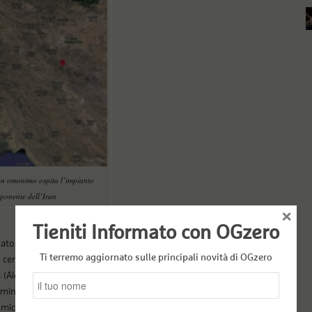
an omonimo ospita l’impianto
mponente dell’Iran
×
Tieniti Informato con OGzero
ato. L’impianto di Natanz, costruito in parte nel
Ti terremo aggiornato sulle principali novità di OGzero
centrale, è tra quelli soggetti a regolari ispezioni da
(Aiea), l’ente delle Nazioni unite per la sicurezza
minciato a costruire le sofisticate centrifughe
 atomica iraniana ha ammesso che l’esplosione ha