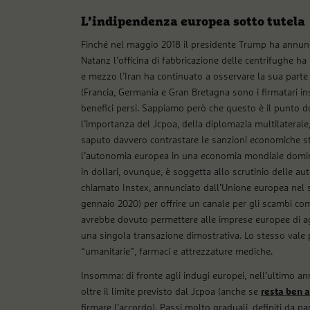
L’indipendenza europea sotto tutela
Finché nel maggio 2018 il presidente Trump ha annunciat
Natanz l’officina di fabbricazione delle centrifughe ha 
e mezzo l’Iran ha continuato a osservare la sua parte
(Francia, Germania e Gran Bretagna sono i firmatari in
benefici persi. Sappiamo però che questo è il punto d
l’importanza del Jcpoa, della diplomazia multilaterale
saputo davvero contrastare le sanzioni economiche stat
l’autonomia europea in una economia mondiale domina
in dollari, ovunque, è soggetta allo scrutinio delle aut
chiamato Instex, annunciato dall’Unione europea nel 
gennaio 2020) per offrire un canale per gli scambi comme
avrebbe dovuto permettere alle imprese europee di ag
una singola transazione dimostrativa. Lo stesso vale 
“umanitarie”, farmaci e attrezzature mediche.
Insomma: di fronte agli indugi europei, nell’ultimo a
oltre il limite previsto dal Jcpoa (anche se
resta ben a
firmare l’accordo). Passi molto graduali, definiti da pa