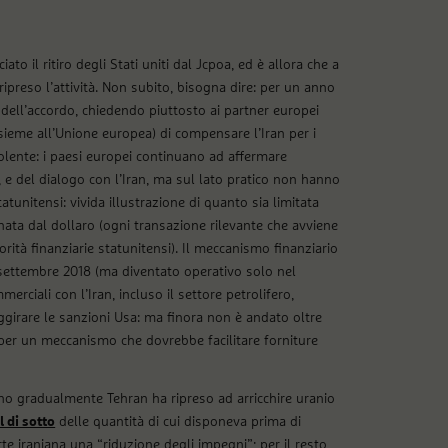
o il ritiro degli Stati uniti dal Jcpoa, ed è allora che a
ripreso l’attività. Non subito, bisogna dire: per un anno
 dell’accordo, chiedendo piuttosto ai partner europei
sieme all’Unione europea) di compensare l’Iran per i
olente: i paesi europei continuano ad affermare
, e del dialogo con l’Iran, ma sul lato pratico non hanno
unitensi: vivida illustrazione di quanto sia limitata
ta dal dollaro (ogni transazione rilevante che avviene
orità finanziarie statunitensi). Il meccanismo finanziario
settembre 2018 (ma diventato operativo solo nel
rciali con l’Iran, incluso il settore petrolifero,
girare le sanzioni Usa: ma finora non è andato oltre
per un meccanismo che dovrebbe facilitare forniture
nno gradualmente Tehran ha ripreso ad arricchire uranio
l di sotto
delle quantità di cui disponeva prima di
rte iraniana una “riduzione degli impegni”; per il resto