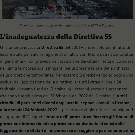
Il confine ucraino-polacco (foto dal profilo Twitter di Nico Popescu).
L’inadeguatezza della Direttiva 55
Chiaramente invece la
Direttiva 55
del 2001 – anche solo per il fatto di
essere stata pensata in ragione di un altro conflitto e dati i suoi caratteri
di generalità – non prevede né l’esclusione dei cittadini terzi di cui sopra
né i limiti temporali così stringenti per la presentazione della richiesta
della protezione temporanea. Per essere più precisi vengono oggi quindi
esclusi dall’applicazione della direttiva: a) tutti i cittadini che il 24
febbraio vivevano fuori dall’Ucraina; b) i cittadini, come già accennato,
che sono fuggiti prima del 24 febbraio del 2022 dall’Ucraina; c)
tutti i
cittadini di paesi terzi diversi dagli ucraini seppur viventi in Ucraina,
alla data del 24 febbraio 2022
– per tornare al gioco forza antimigranti
del gruppo di Visegrad
– tranne nell’ipotesi in cui fossero già titolari di
protezione internazionale o protezione equivalente ai sensi della
legge ucraina o titolari di un permesso di soggiorno permanente prima