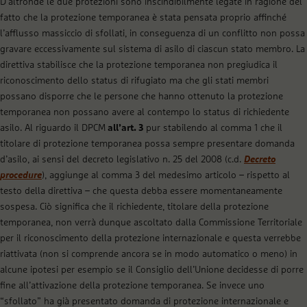
D’altronde le due protezioni sono inscindibilmente legate in ragione del
fatto che la protezione temporanea è stata pensata proprio affinché
l’afflusso massiccio di sfollati, in conseguenza di un conflitto non possa
gravare eccessivamente sul sistema di asilo di ciascun stato membro. La
direttiva stabilisce che la protezione temporanea non pregiudica il
riconoscimento dello status di rifugiato ma che gli stati membri
possano disporre che le persone che hanno ottenuto la protezione
temporanea non possano avere al contempo lo status di richiedente
asilo. Al riguardo il DPCM
all’art. 3
pur stabilendo al comma 1 che il
titolare di protezione temporanea possa sempre presentare domanda
d’asilo, ai sensi del decreto legislativo n. 25 del 2008 (c.d.
Decreto
procedure
), aggiunge al comma 3 del medesimo articolo – rispetto al
testo della direttiva – che questa debba essere momentaneamente
sospesa. Ciò significa che il richiedente, titolare della protezione
temporanea, non verrà dunque ascoltato dalla Commissione Territoriale
per il riconoscimento della protezione internazionale e questa verrebbe
riattivata (non si comprende ancora se in modo automatico o meno) in
alcune ipotesi per esempio se il Consiglio dell’Unione decidesse di porre
fine all’attivazione della protezione temporanea. Se invece uno
“sfollato” ha già presentato domanda di protezione internazionale e