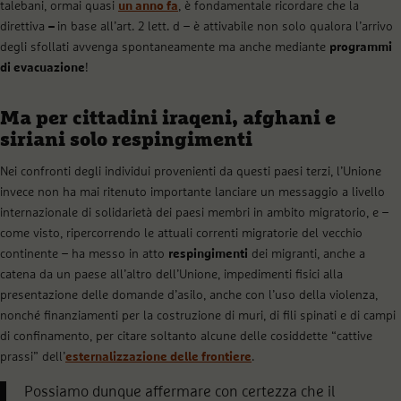
talebani, ormai quasi
un anno fa
, è fondamentale ricordare che la
direttiva
–
in base all’art. 2 lett. d – è attivabile non solo qualora l’arrivo
degli sfollati avvenga spontaneamente ma anche mediante
programmi
di evacuazione
!
Ma per cittadini iraqeni, afghani e
siriani solo respingimenti
Nei confronti degli individui provenienti da questi paesi terzi, l’Unione
invece non ha mai ritenuto importante lanciare un messaggio a livello
internazionale di solidarietà dei paesi membri in ambito migratorio, e –
come visto, ripercorrendo le attuali correnti migratorie del vecchio
continente – ha messo in atto
respingimenti
dei migranti, anche a
catena da un paese all’altro dell’Unione, impedimenti fisici alla
presentazione delle domande d’asilo, anche con l’uso della violenza,
nonché finanziamenti per la costruzione di muri, di fili spinati e di campi
di confinamento, per citare soltanto alcune delle cosiddette “cattive
prassi” dell’
esternalizzazione delle frontiere
.
Possiamo dunque affermare con certezza che il