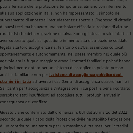
può affermare che la protezione temporanea, almeno con riferimento
alla sua applicazione in Italia, non ha rappresentato il simbolo del
superamento di ancestrali recrudescenze rispetto all’ingresso di cittadini
di paesi terzi ma ha avuto una particolare efficacia in ragione di alcune
caratteristiche della migrazione ucraina. Sono gli stessi ucraini infatti ad
aver superato qualsiasi questione in merito alla distribuzione solidale
legata alla loro accoglienza nel territorio dell’Ue, essendosi collocati
spontaneamente e autonomamente nel paese membro nel quale più
agevole era la fuga o maggiore erano i contatti familiari e poiché hanno
principalmente optato per un sistema di accoglienza privato presso
amici e familiari e non per
il sistema di accoglienza pubblico degli
stranieri in Italia
attraverso i Cas (Centri di accoglienza straordinari) o i
Sai (centri per l’accoglienza e l’integrazione) i cui posti è bene ricordarlo
sarebbero stati insufficienti ad accogliere tutti i profughi arrivati in
conseguenza del conflitto.
Questo viene confermato dall’ordinanza n. 881 del 28 marzo del 2022
secondo la quale il capo della Protezione civile ha stabilito l’erogazione
di un contributo una tantum per un massimo di tre mesi per i cittadini
ucraini che abbiano optato per un’accoglienza presso privati.