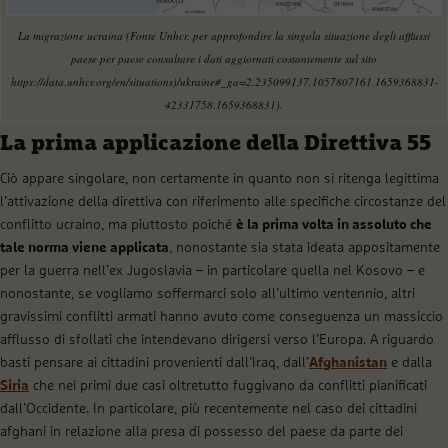
La migrazione ucraina (Fonte Unhcr, per approfondire la singola situazione degli afflussi
paese per paese consultare i dati aggiornati costantemente sul sito
https://data.unhcr.org/en/situations)/ukraine#_ga=2.235099137.1057807161.1659368831-
42331758.1659368831).
La prima applicazione della Direttiva 55
Ciò appare singolare, non certamente in quanto non si ritenga legittima
l’attivazione della direttiva con riferimento alle specifiche circostanze del
conflitto ucraino, ma piuttosto poiché
è la prima volta in assoluto che
tale norma viene applicata
, nonostante sia stata ideata appositamente
per la guerra nell’ex Jugoslavia – in particolare quella nel Kosovo – e
nonostante, se vogliamo soffermarci solo all’ultimo ventennio, altri
gravissimi conflitti armati hanno avuto come conseguenza un massiccio
afflusso di sfollati che intendevano dirigersi verso l’Europa. A riguardo
basti pensare ai cittadini provenienti dall’Iraq, dall’
Afghanistan
e dalla
Siria
che nei primi due casi oltretutto fuggivano da conflitti pianificati
dall’Occidente. In particolare, più recentemente nel caso dei cittadini
afghani in relazione alla presa di possesso del paese da parte dei