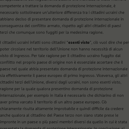
competente a trattare la domanda di protezione internazionale, è
necessario sottolineare un’ulteriore differenza tra i cittadini ucraini che
abbiano deciso di presentare domanda di protezione internazionale in
conseguenza del conflitto armato, rispetto agli altri cittadini di paesi
terzi che comunque sono fuggiti per la medesima ragione.
I cittadini ucraini infatti sono cittadini “
esenti visto
”, ciò vuol dire che per
poter circolare nel territorio dell’Unione non hanno necessità di alcun
visto di ingresso. Per tale ragione per il cittadino ucraino fuggito dal
conflitto nel proprio paese di origine non è essenziale accertare che il
paese nel quale abbia presentato domanda di protezione internazionale
sia effettivamente il paese europeo di primo ingresso. Viceversa, gli altri
cittadini terzi dell’Unione, diversi dagli ucraini, non sono esenti visto,
ragione per la quale qualora presentino domanda di protezione
internazionale, per esempio in Italia è necessario che dichiarino di non
aver prima varcato il territorio di un altro paese europeo. Ciò
chiaramente risulta altamente improbabile e quindi difficile da credere
anche qualora al cittadino del Paese terzo non siano state prese le
impronte in un paese o più paesi membri diversi da quello in cui è stata
presentata la domanda di protezione internazionale. In conclusione, si