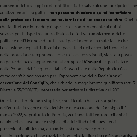
momento dello scoppio del conflitto e fatte salve alcune rare ipotesi che
analizzeremo in seguito –
non possono chiedere e quindi beneficiare
della protezione temporanea nel territorio di un paese membro
. Quello
che fa riflettere in modo più specifico – conformemente ai dubbi
sovraesposti rispetto a un radicale ed effettivo cambiamento delle
politiche dell’Unione e di tutti i suoi paesi membri in materia – è che
l’esclusione degli altri cittadini di paesi terzi nell’alveo dei beneficiari
della protezione temporanea, eccetto i casi eccezionali, sia stata posta
da parte dei paesi appartenenti al gruppo di
Visegrad
, in particolare
dalla Polonia, dall’Ungheria, dalla Slovacchia e dalla Repubblica Ceca
come
conditio sine qua non
per l’approvazione della
Decisione di
esecuzione del Consiglio
, che richiede la maggioranza qualificata (art. 5
Direttiva 55/2001/CE), necessaria per attivare la direttiva del 2001.
Questo d’altronde non stupisce, considerato che – ancor prima
dell’entrata in vigore della decisione di esecuzione del Consiglio il 4
marzo 2022, soprattutto in Polonia, venivano fatti entrare milioni di
ucraini ed escluse poche migliaia di altri cittadini di paesi terzi
provenienti dall’Ucraina, attuando così una vera e propria
discriminazione su base razziale. Non solo, la direttiva così come attivata