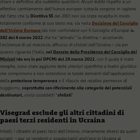
chiare e definitive alle suddette questioni. Alcuni dubbi rispetto a un
effettivo cambiamento dell’
humus
europeo tuttavia sorgono in ragione
del fatto che la
Direttiva 55
del 2001 non sia stata recepita in modo
totalmente conforme al suo testo ma, sia nella
Decisione del Consiglio
dell’Unione Europeo
(da non confondere con il Consiglio d’Europa)
n.
382 del 4 marzo 2022
che ha “attivato” la direttiva – accertando
l’esistenza di un massiccio afflusso di sfollati dall’Ucraina – sia per
quanto riguarda l’Italia,
nel
Decreto della Presidenza del Consiglio dei
Ministri
(da ora in poi DPCM) del 28 marzo 2022
, con il quale è stata
recepita, sono state aggiunte delle ulteriori specifiche a livello giuridico
che comprimono e non estendono le tutele derivanti dall’applicazione
della
protezione temporanea
e il rilascio del relativo permesso di
soggiorno,
soprattutto con riferimento alle categorie dei potenziali
destinatari,
ossia cosiddetti “
sfollati
”.
Visegrad esclude gli altri cittadini di
paesi terzi residenti in Ucraina
Infatti, i cittadini di paesi terzi dell’Unione, chiaramente diversi da quelli
ucraini, – pur se residenti o soggiornanti anch’essi in Ucraina al