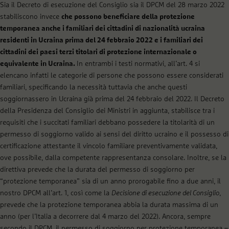
Sia il Decreto di esecuzione del Consiglio sia il DPCM del 28 marzo 2022
stabiliscono invece
che possono beneficiare della protezione
temporanea anche i familiari dei cittadini di nazionalità ucraina
residenti in Ucraina prima del 24 febbraio 2022 e i familiari dei
cittadini dei paesi terzi titolari di protezione internazionale o
equivalente in Ucraina.
In entrambi i testi normativi, all’art. 4 si
elencano infatti le categorie di persone che possono essere considerati
familiari, specificando la necessità tuttavia che anche questi
soggiornassero in Ucraina già prima del 24 febbraio del 2022. Il Decreto
della Presidenza del Consiglio dei Ministri in aggiunta, stabilisce tra i
requisiti che i succitati familiari debbano possedere la titolarità di un
permesso di soggiorno valido ai sensi del diritto ucraino e il possesso di
certificazione attestante il vincolo familiare preventivamente validata,
ove possibile, dalla competente rappresentanza consolare. Inoltre, se la
direttiva prevede che la durata del permesso di soggiorno per
“protezione temporanea” sia di un anno prorogabile fino a due anni, il
nostro DPCM all’art. 1, così come la
Decisione di esecuzione del Consiglio
,
prevede che la protezione temporanea abbia la durata massima di un
anno (per l’Italia a decorrere dal 4 marzo del 2022). Ancora, sempre
secondo il DPCM, il permesso di soggiorno per protezione temporanea –