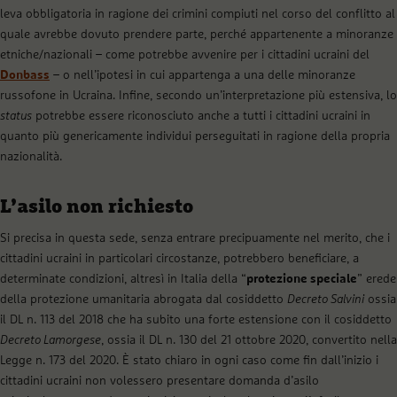
leva obbligatoria in ragione dei crimini compiuti nel corso del conflitto al
quale avrebbe dovuto prendere parte, perché appartenente a minoranze
etniche/nazionali – come potrebbe avvenire per i cittadini ucraini del
Donbass
– o nell’ipotesi in cui appartenga a una delle minoranze
russofone in Ucraina. Infine, secondo un’interpretazione più estensiva, lo
status
potrebbe essere riconosciuto anche a tutti i cittadini ucraini in
quanto più genericamente individui perseguitati in ragione della propria
nazionalità.
L’asilo non richiesto
Si precisa in questa sede, senza entrare precipuamente nel merito, che i
cittadini ucraini in particolari circostanze, potrebbero beneficiare, a
determinate condizioni, altresì in Italia della “
protezione speciale
” erede
della protezione umanitaria abrogata dal cosiddetto
Decreto Salvini
ossia
il DL n. 113 del 2018 che ha subito una forte estensione con il cosiddetto
Decreto Lamorgese
, ossia il DL n. 130 del 21 ottobre 2020, convertito nella
Legge n. 173 del 2020. È stato chiaro in ogni caso come fin dall’inizio i
cittadini ucraini non volessero presentare domanda d’asilo