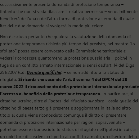
successivamente presenta domanda di protezione temporanea –
fintanto che non si veda rilasciare il relativo permesso – verosimilmente
beneficerà dell’una o dell’altra forma di protezione a seconda di quale
iter delle due domande si svolgerà in modo più celere.
Non è escluso pertanto che qualora la valutazione della domanda di
protezione temporanea richieda più tempo del previsto, nel mentre “lo
sfollato” possa essere convocato dalla Commissione territoriale e
vedersi riconoscere quantomeno la protezione sussidiaria – poiché in
fuga da un conflitto armato internazionale ai sensi dell’art. 14 del Dlgs
251/2007 (c.d.
Decreto qualifiche
) – se non addirittura lo status di
rifugiato.
Si ricorda che secondo l’art. 3 comma 4 del DPCM del 28
marzo 2022 il riconoscimento della protezione internazionale preclude
l’accesso al beneficio della protezione temporanea
. In particolare, al
cittadino ucraino, oltre all’ipotesi del rifugiato
sur place –
ossia quella del
cittadino di paese terzo già presente e soggiornante in Italia ad altro
titolo al quale viene riconosciuto comunque il diritto di presentare
domanda di protezione internazionale per ragioni sopravvenute –
potrebbe essere riconosciuto lo status di rifugiato nell’ipotesi in cui sia
un obiettore di coscienza rispetto al conflitto armato, un disertore della