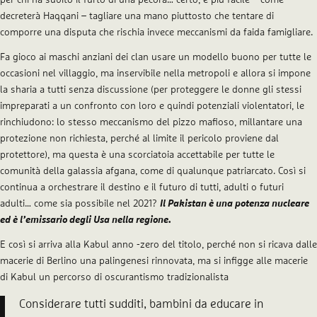
decreterà Haqqani – tagliare una mano piuttosto che tentare di
comporre una disputa che rischia invece meccanismi da faida famigliare.
Fa gioco ai maschi anziani dei clan usare un modello buono per tutte le
occasioni nel villaggio, ma inservibile nella metropoli e allora si impone
la sharia a tutti senza discussione (per proteggere le donne gli stessi
impreparati a un confronto con loro e quindi potenziali violentatori, le
rinchiudono: lo stesso meccanismo del pizzo mafioso, millantare una
protezione non richiesta, perché al limite il pericolo proviene dal
protettore), ma questa è una scorciatoia accettabile per tutte le
comunità della galassia afgana, come di qualunque patriarcato. Così si
continua a orchestrare il destino e il futuro di tutti, adulti o futuri
adulti… come sia possibile nel 2021?
Il Pakistan è una potenza nucleare
ed è l’emissario degli Usa nella regione.
E così si arriva alla Kabul anno -zero del titolo, perché non si ricava dalle
macerie di Berlino una palingenesi rinnovata, ma si infigge alle macerie
di Kabul un percorso di oscurantismo tradizionalista
Considerare tutti sudditi, bambini da educare in