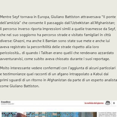
Mentre Seyf tornava in Europa, Giuliano Battiston attraversava “Il ponte
dell’amicizia” che consente il passaggio dall’Uzbekistan all’Afghanistan;
il percorso inverso riporta impressioni simili a quelle trasmesse da Seyf,
che nel suo soggiorno ha percorso strade e visitato famigliari in città
diverse: Ghazni, ma anche il Bamian sono state sue mete e anche lui
aveva registrato la percorribilità delle strade rispetto alla loro
pericolosità… di quando i Taliban erano quelli che rendevano azzardato
avventurarvisi, come subito aveva chiosato durante i suoi reportage.
Molto interessante vedere confermati con l’aggiunta di alcuni particolari
e testimonianze quei racconti di un afgano intrappolato a Kabul dai
primi sguardi di un ritorno in Afghanistan da parte di un esperto analista
come Giuliano Battiston.