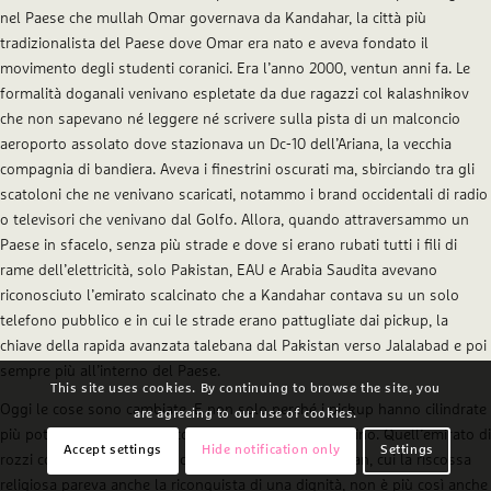
nel Paese che mullah Omar governava da Kandahar, la città più
tradizionalista del Paese dove Omar era nato e aveva fondato il
movimento degli studenti coranici. Era l’anno 2000, ventun anni fa. Le
formalità doganali venivano espletate da due ragazzi col kalashnikov
che non sapevano né leggere né scrivere sulla pista di un malconcio
aeroporto assolato dove stazionava un Dc-10 dell’Ariana, la vecchia
compagnia di bandiera. Aveva i finestrini oscurati ma, sbirciando tra gli
scatoloni che ne venivano scaricati, notammo i brand occidentali di radio
o televisori che venivano dal Golfo. Allora, quando attraversammo un
Paese in sfacelo, senza più strade e dove si erano rubati tutti i fili di
rame dell’elettricità, solo Pakistan, EAU e Arabia Saudita avevano
riconosciuto l’emirato scalcinato che a Kandahar contava su un solo
telefono pubblico e in cui le strade erano pattugliate dai pickup, la
chiave della rapida avanzata talebana dal Pakistan verso Jalalabad e poi
sempre più all’interno del Paese.
This site uses cookies. By continuing to browse the site, you
Oggi le cose sono cambiate. E non solo perché i pickup hanno cilindrate
are agreeing to our use of cookies.
più potenti o perché ogni combattente ha un telefonino. Quell’emirato di
Accept settings
Hide notification only
Settings
rozzi contadini allevati nei campi profughi del Pakistan, cui la riscossa
religiosa pareva anche la riconquista di una dignità, non è più così anche