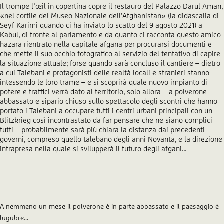
Il trompe l’œil in copertina copre il restauro del Palazzo Darul Aman,
«nel cortile del Museo Nazionale dell’Afghanistan» (la didascalia di
Seyf Karimi quando ci ha inviato lo scatto del 9 agosto 2021) a
Kabul, di fronte al parlamento e da quanto ci racconta questo amico
hazara rientrato nella capitale afgana per procurarsi documenti e
che mette il suo occhio fotografico al servizio del tentativo di capire
la situazione attuale; forse quando sarà concluso il cantiere – dietro
a cui Talebani e protagonisti delle realtà locali e stranieri stanno
intessendo le loro trame – e si scoprirà quale nuovo impianto di
potere e traffici verrà dato al territorio, solo allora – a polverone
abbassato e sipario chiuso sullo spettacolo degli scontri che hanno
portato i Talebani a occupare tutti i centri urbani principali con un
Blitzkrieg così incontrastato da far pensare che ne siano complici
tutti – probabilmente sarà più chiara la distanza dai precedenti
governi, compreso quello talebano degli anni Novanta, e la direzione
intrapresa nella quale si svilupperà il futuro degli afgani…
A nemmeno un mese il polverone è in parte abbassato e il paesaggio è
lugubre…