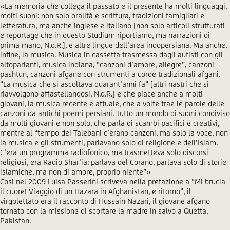
«La memoria che collega il passato e il presente ha molti linguaggi,
molti suoni: non solo oralità e scrittura, tradizioni famigliari e
letteratura, ma anche inglese e italiano [non solo articoli strutturati
e reportage che in questo Studium riportiamo, ma narrazioni di
prima mano, N.d.R.], e altre lingue dell’area indopersiana. Ma anche,
infine, la musica. Musica in cassetta trasmessa dagli autisti con gli
altoparlanti, musica indiana, “canzoni d’amore, allegre”, canzoni
pashtun, canzoni afgane con strumenti a corde tradizionali afgani.
“La musica che si ascoltava quarant’anni fa” [altri nastri che si
riavvolgono affastellandosi, N.d.R.] e che piace anche a molti
giovani, la musica recente e attuale, che a volte trae le parole delle
canzoni da antichi poemi persiani. Tutto un mondo di suoni condiviso
da molti giovani e non solo, che parla di scambi pacifici e creativi,
mentre al “tempo dei Talebani c’erano canzoni, ma solo la voce, non
la musica e gli strumenti, parlavano solo di religione e dell’Islam.
C’era un programma radiofonico, ma trasmetteva solo discorsi
religiosi, era Radio Shar’ia: parlava del Corano, parlava solo di storie
islamiche, ma non di amore, proprio niente”»
Così nel 2009 Luisa Passerini scriveva nella prefazione a “Mi brucia
il cuore! Viaggio di un Hazara in Afghanistan, e ritorno”, il
virgolettato era il racconto di Hussain Nazari, il giovane afgano
tornato con la missione di scortare la madre in salvo a Quetta,
Pakistan.