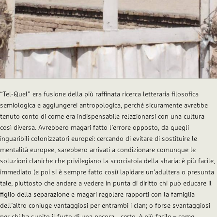
“Tel-Quel” era fusione della più raffinata ricerca letteraria filosofica
semiologica e aggiungerei antropologica, perché sicuramente avrebbe
tenuto conto di come era indispensabile relazionarsi con una cultura
così diversa. Avrebbero magari fatto l’errore opposto, da quegli
inguaribili colonizzatori europei: cercando di evitare di sostituire le
mentalità europee, sarebbero arrivati a condizionare comunque le
soluzioni claniche che privilegiano la scorciatoia della sharia: è più facile,
immediato (e poi si è sempre fatto così) lapidare un’adultera o presunta
tale, piuttosto che andare a vedere in punta di diritto chi può educare il
figlio della separazione e magari regolare rapporti con la famiglia
dell’altro coniuge vantaggiosi per entrambi i clan; o forse svantaggiosi
per chi ha subito il furto di una pecora… certo, è più facile – come