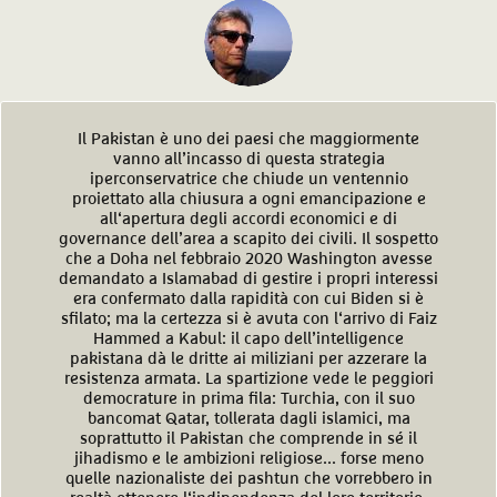
Il Pakistan è uno dei paesi che maggiormente
vanno all’incasso di questa strategia
iperconservatrice che chiude un ventennio
proiettato alla chiusura a ogni emancipazione e
all‘apertura degli accordi economici e di
governance dell’area a scapito dei civili. Il sospetto
che a Doha nel febbraio 2020 Washington avesse
demandato a Islamabad di gestire i propri interessi
era confermato dalla rapidità con cui Biden si è
sfilato; ma la certezza si è avuta con l‘arrivo di Faiz
Hammed a Kabul: il capo dell’intelligence
pakistana dà le dritte ai miliziani per azzerare la
resistenza armata. La spartizione vede le peggiori
democrature in prima fila: Turchia, con il suo
bancomat Qatar, tollerata dagli islamici, ma
soprattutto il Pakistan che comprende in sé il
jihadismo e le ambizioni religiose... forse meno
quelle nazionaliste dei pashtun che vorrebbero in