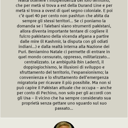
realtà ottenere l‘indipendenza del loro territorio,
che per metà si trova a est della Durand Line e per
metà si trova a ovest di quel segno coloniale. E poi
c’è quel 40 per cento non pashtun che abita da
sempre gli stessi territori... Se ci poniamo la
domanda se i Talebani siano strumenti pakistani,
allora diventa importante tentare di cogliere il
fulcro pakistano della vicenda afgana a partire
dalle mire (il Kashmir, la disputa con gli odiati
indiani...) e dalla realtà interna alla Nazione dei
Puri. Beniamino Natale ci permette di entrare in
quel mondo censurato, oppresso, militarizzato...
centralizzato. Le ambiguità (bin Laden!), il
doppiogiochismo, le illusioni di sviluppo e
sfruttamento del territorio, l‘espansionismo; la
convenienza e lo sfruttamento dell’emergenza
migratoria per ricavare il più possibile. Ma non si
può capire il Pakistan attuale che occupa – anche
per conto di Pechino, non solo per gli accordi con
gli Usa – il vicino che ha sempre considerato sua
proprietà senza gettare uno sguardo sul suo
passato...