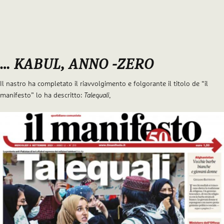
… KABUL, ANNO -ZERO
Il nastro ha completato il riavvolgimento e folgorante il titolo de “il
manifesto” lo ha descritto:
Talequali
,