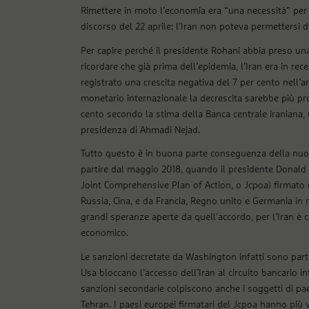
Rimettere in moto l’economia era “una necessità” per
discorso del 22 aprile: l’Iran non poteva permettersi d
Per capire perché il presidente Rohani abbia preso una
ricordare che già prima dell’epidemia, l’Iran era in re
registrato una crescita negativa del 7 per cento nell’
monetario internazionale la decrescita sarebbe più pro
cento secondo la stima della Banca centrale iraniana, 
presidenza di Ahmadi Nejad.
Tutto questo è in buona parte conseguenza della nuova
partire dal maggio 2018, quando il presidente Donald Tr
Joint Comprehensive Plan of Action, o Jcpoa) firmato n
Russia, Cina, e da Francia, Regno unito e Germania in
grandi speranze aperte da quell’accordo, per l’Iran è
economico.
Le sanzioni decretate da Washington infatti sono parti
Usa bloccano l’accesso dell’Iran al circuito bancario i
sanzioni secondarie colpiscono anche i soggetti di p
Tehran. I paesi europei firmatari del Jcpoa hanno più 