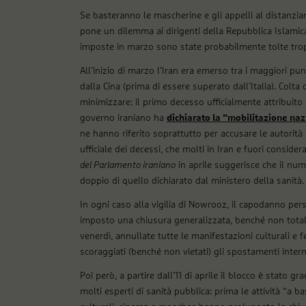
Se basteranno le mascherine e gli appelli al distanzia
pone un dilemma ai dirigenti della Repubblica Islamica 
imposte in marzo sono state probabilmente tolte tro
All’inizio di marzo l’Iran era emerso tra i maggiori pu
dalla Cina (prima di essere superato dall’Italia). Colt
minimizzare: il primo decesso ufficialmente attribuito a
governo iraniano ha
dichiarato la “mobilitazione na
ne hanno riferito soprattutto per accusare le autorità
ufficiale dei decessi, che molti in Iran e fuori consider
del Parlamento iraniano
in aprile suggerisce che il num
doppio di quello dichiarato dal ministero della sanità.
In ogni caso alla vigilia di Nowrooz, il capodanno pe
imposto una chiusura generalizzata, benché non totale
venerdì, annullate tutte le manifestazioni culturali e fe
scoraggiati (benché non vietati) gli spostamenti intern
Poi però, a partire dall’11 di aprile il blocco è stato 
molti esperti di sanità pubblica: prima le attività “a ba