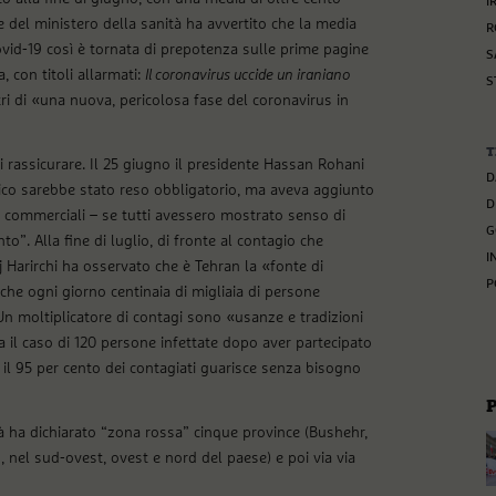
I
e del ministero della sanità ha avvertito che la media
R
ovid-19 così è tornata di prepotenza sulle prime pagine
S
 con titoli allarmati:
Il coronavirus uccide un iraniano
S
ri di «una nuova, pericolosa fase del coronavirus in
T
i rassicurare. Il 25 giugno il presidente Hassan Rohani
D
ico sarebbe stato reso obbligatorio, ma aveva aggiunto
D
i commerciali – se tutti avessero mostrato senso di
G
o”. Alla fine di luglio, di fronte al contagio che
I
j Harirchi ha osservato che è Tehran la «fonte di
P
 che ogni giorno centinaia di migliaia di persone
Un moltiplicatore di contagi sono «usanze e tradizioni
ta il caso di 120 persone infettate dopo aver partecipato
 il 95 per cento dei contagiati guarisce senza bisogno
tà ha dichiarato “zona rossa” cinque province (Bushehr,
el sud-ovest, ovest e nord del paese) e poi via via