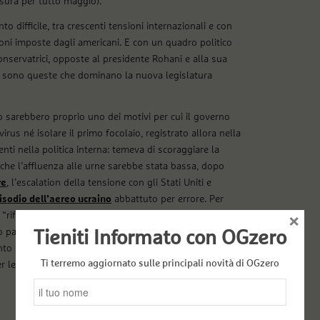
sura per tutto maggio).
o difficile, tra crescenti tensioni internazionali e con
ioni imposte dagli americani. E con un quadro politico
nservatrici, opposte al presidente Rohani e alla sua
a: sono queste che dominano la nuova legislatura
aio sarebbero proprio uno dei motivi per cui il governo
rus né isolare il primo focolaio, registrato allora nella
nti nella politica interna: temeva di scoraggiare la
 che l’affluenza alle urne sarebbe stata bassa, dopo
re
, l’escalation della tensione con gli Stati Uniti e
isodio dell’aereo ucraino
abbattuto per errore. Per
“riformisti”. E infatti la nuova legislatura, dominata
×
o partecipato nella storia della Repubblica Islamica:
Tieniti Informato con OGzero
ento a Tehran (le precedenti elezioni parlamentari
Ti terremo aggiornato sulle principali novità di OGzero
r le presidenziali del 2017 alle urne si era recato il 73