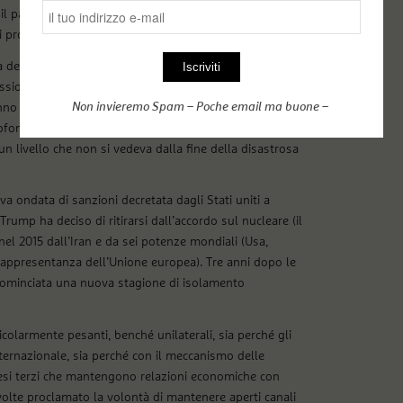
 il paese, ha argomentato il presidente Rohani in un
i prolungare il blocco.
 decisione così rischiosa sul piano sanitario bisogna
cessione profonda. Il Prodotto interno lordo aveva
Non invieremo Spam – Poche email ma buone –
anno fiscale concluso il 20 marzo (secondo il Fondo
fonda, meno 9,5). L’inflazione aveva raggiunto il 41 per
un livello che non si vedeva dalla fine della disastrosa
 ondata di sanzioni decretata dagli Stati uniti a
ump ha deciso di ritirarsi dall’accordo sul nucleare (il
el 2015 dall’Iran e da sei potenze mondiali (Usa,
 rappresentanza dell’Unione europea). Tre anni dopo le
 cominciata una nuova stagione di isolamento
colarmente pesanti, benché unilaterali, sia perché gli
nternazionale, sia perché con il meccanismo delle
aesi terzi che mantengono relazioni economiche con
volte proclamato la volontà di mantenere aperti canali