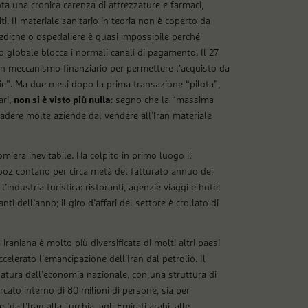
ta una cronica carenza di attrezzature e farmaci,
ti. Il materiale sanitario in teoria non è coperto da
diche o ospedaliere è quasi impossibile perché
o globale blocca i normali canali di pagamento. Il 27
un meccanismo finanziario per permettere l’acquisto da
arie”. Ma due mesi dopo la prima transazione “pilota”,
ari,
non si è visto più nulla
: segno che la “massima
adere molte aziende dal vendere all’Iran materiale
m’era inevitabile. Ha colpito in primo luogo il
ooz contano per circa metà del fatturato annuo dei
industria turistica: ristoranti, agenzie viaggi e hotel
 dell’anno; il giro d’affari del settore è crollato di
iraniana è molto più diversificata di molti altri paesi
celerato l’emancipazione dell’Iran dal petrolio. Il
atura dell’economia nazionale, con una struttura di
ato interno di 80 milioni di persone, sia per
(dall’Iraq alla Turchia, agli Emirati arabi, alle