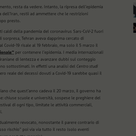
mento, resta da vedere. Intanto, la ripresa dell’epidemia
dell’Iran, restìi ad ammettere che le restrizioni
ppo presto.
nti caldi della pandemia del coronavirus Sars-CoV-2 fuori
a di sorpresa, Tehran aveva dapprima cercato di
l Covid-19 risale al 19 febbraio, ma solo il 5 marzo il
zionale”
per contenere l’epidemia. I media internazionali
 iraniane di lentezza e avanzare dubbi sul conteggio
ano sottostimati. In effetti una analisi del
Centro studi
ero reale dei decessi dovuti a Covid-19 sarebbe quasi il
rsiano che quest’anno cadeva il 20 marzo, il governo ha
: chiuse scuole e università, sospese le preghiere del
stival di ogni tipo, limitate le attività commerciali,
i.
gradualmente revocato, nonostante il parere contrario di
sso rischio” poi via via tutto il resto (solo eventi