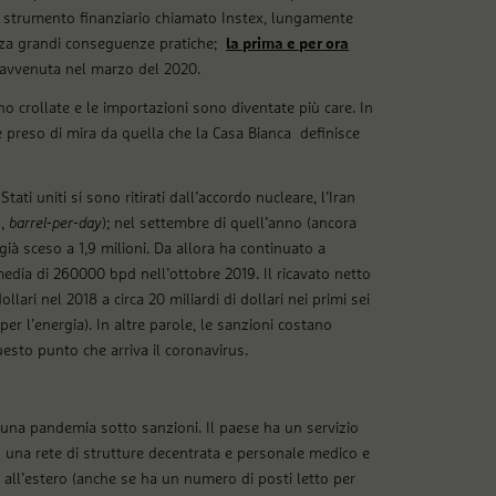
o strumento finanziario chiamato Instex, lungamente
enza grandi conseguenze pratiche;
la prima e per ora
avvenuta nel marzo del 2020.
o crollate e le importazioni sono diventate più care. In
te preso di mira da quella che la Casa Bianca definisce
tati uniti si sono ritirati dall’accordo nucleare, l’Iran
d,
barrel-per-day
); nel settembre di quell’anno (ancora
ià sceso a 1,9 milioni. Da allora ha continuato a
media di 260000 bpd nell’ottobre 2019. Il ricavato netto
lari nel 2018 a circa 20 miliardi di dollari nei primi sei
er l’energia). In altre parole, le sanzioni costano
questo punto che arriva il coronavirus.
una pandemia sotto sanzioni. Il paese ha un servizio
on una rete di strutture decentrata e personale medico e
ti all’estero (anche se ha un numero di posti letto per