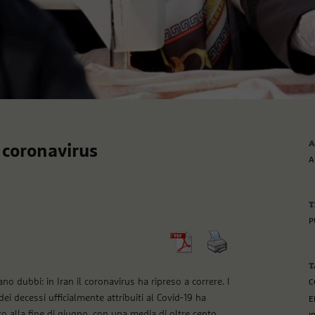
A
l coronavirus
A
T
P
T
ano dubbi: in Iran il coronavirus ha ripreso a correre. I
C
i decessi ufficialmente attribuiti al Covid-19 ha
E
o alla fine di giugno, con una media di oltre cento