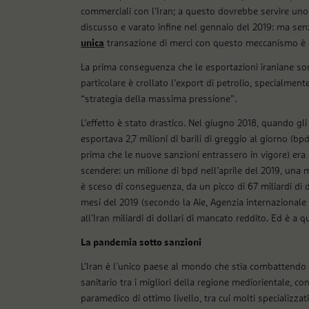
commerciali con l’Iran; a questo dovrebbe servire un
discusso e varato infine nel gennaio del 2019: ma s
unica
transazione di merci con questo meccanismo è 
La prima conseguenza che le esportazioni iraniane son
particolare è crollato l’export di petrolio, specialmen
“strategia della massima pressione”.
L’effetto è stato drastico. Nel giugno 2018, quando gli S
esportava 2,7 milioni di barili di greggio al giorno (bp
prima che le nuove sanzioni entrassero in vigore) era g
scendere: un milione di bpd nell’aprile del 2019, una 
è sceso di conseguenza, da un picco di 67 miliardi di dol
mesi del 2019 (secondo la Aie, Agenzia internazionale p
all’Iran miliardi di dollari di mancato reddito. Ed è a 
La pandemia sotto sanzioni
L’Iran è l’unico paese al mondo che stia combattendo 
sanitario tra i migliori della regione mediorientale, c
paramedico di ottimo livello, tra cui molti specializza