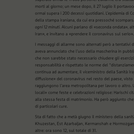
morti al giorno; un mese dopo, il 27 luglio il portavoc
ormai supera i 200 decessi quotidiani. L’epidemia di C
della stampa iraniana, da cui era pressoché scomparsa,
ogni 12 minuti
. Alcuni parlano di «seconda ondata», alt
Iran», e invitano a «prendere il coronavirus sul serio».
I messaggi di allarme sono alternati però a tentativi d
aveva annunciato che l’uso della mascherina in pubbl
che non sarebbe stato necessario chiudere gli eserciz
responsabilità e rispettato le norme del “distanziament
continua ad aumentare, il viceministro della Sanità Ira
diffusione» del coronavirus nel resto del paese, visto
raggiungono l’area metropolitana per lavoro o altro. 
locali» come feste e celebrazioni religiose: Harischi ci
alla stessa festa di matrimonio. Ha però aggiunto che
di particolari cure.
Sta di fatto che a metà giugno il ministero della sani
Khuzestan, Est Azarbaijan, Kermanshah e Hormozgan, n
altre: ora sono 12, sul totale di 31.