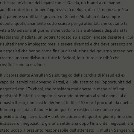
richiesta un’abiura dei legami con al-Qaeda, un brand a cui hanno
aderito obtorto collo per l’aggressività di Bush, di cui il negoziato è la
più patente sconfitta; il governo di Ghani e Abdullah è da sempre
debole, quotidianamente sotto scacco per gli attentati che costano la
vita a 50 persone al giorno e che vedono Isis e al-Qaeda disputarsi la
leadership jihadista, un potere fondato su elezioni andate deserte e i cui
risultati hanno impiegato mesi a essere diramati e che deve presenziare
a negoziati che hanno come fine la dissoluzione del governo stesso per
crearne uno condiviso tra tutte le fazioni, le culture e le tribù che
costituiscono la nazione.
Il vicepresidente Amrullah Saleh, tagico della cerchia di Masud ed ex
capo dei servizi nel governo Karzai, è il più scettico sull’opportunità dei
negoziati con i Talebani, che considera marionette in mano ai militari
pakistani. È infatti scampato al secondo attentato ai suoi danni; lui è
rimasto illeso, non così le decine di feriti e i 10 morti procurati da quella
bomba piazzata a Kabul – in un quartiere residenziale non a caso
presidiato dagli americani – emblematicamente quattro giorni prima che
iniziassero i negoziati. E già una settimana dopo l’inizio dei negoziati era
stato ucciso il presunto responsabile dell’attentato (il mullah Sangeen, il