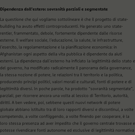
Dipendenza dall’estero: sovranità parziali e segmentate
La questione che qui vogliamo sottolineare è che il progetto di
state-
building
ha avuto effetti controproducenti. Ha generato uno
state-
rentier
, frammentato, debole, fortemente dipendente dalle risorse
esterne. Il welfare sociale, l’educazione, la salute, le infrastrutture,
l’esercito, la regolamentazione e la pianificazione economica: in
Afghanistan ogni aspetto della vita pubblica è dipendente da aiuti
esterni. La dipendenza dall’esterno ha inficiato la legittimità dello stato e
del governo, ha modificato radicalmente il panorama della governance,
la stessa nozione di potere, le relazioni tra il territorio e la politica,
producendo principi politici, valori morali e culturali, fonti di potere e di
legittimità diversi. In poche parole, ha prodotto “sovranità segmentate”,
parziali, per ricorrere ancora una volta al lessico di
Territorio, autorità,
diritti
. A ben vedere, poi, sebbene questi nuovi network di potere
globale abbiano istituito tra di loro rapporti diversi e discontinui, a volte
competendo, a volte confliggendo, a volte finendo per cooperare, è la
loro stessa presenza ad aver impedito che il governo centrale trovasse e
potesse rivendicare fonti autonome ed esclusive di legittimità normativa