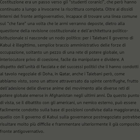
Costituzione era un passo verso gli “studenti coranici”, che però hanno
continuato a lungo a invocarne la riscrittura completa. Oltre ai dissidi
interni del fronte antigovernativo, incapace di trovare una linea comune
sul “che fare” una volta che le armi verranno deposte, dietro alla
questione della revisione costituzionale e dell’architettura politico-
istituzionale si nasconde un nodo politico: per i Talebani il governo di
Kabul è illegittimo, semplice braccio amministrativo delle forze di
occupazione, soltanto un pezzo di una rete di potere globale, un
interlocutore privo di coesione, facile da manipolare e dividere. A
dispetto dell’unità di facciata e dei successi politici che li hanno condotti
al tavolo negoziale di Doha, in Qatar, anche i Talebani però, come
abbiamo visto, sono un attore attraversato da spinte centrifughe, frutto
dell’adesione delle diverse anime del movimento alle diverse reti di
potere globale emerse in Afghanistan negli ultimi anni. Da questo punto
di vista, se il dibattito con gli americani, un nemico esterno, può essere
facilmente condotto sulla base di posizioni condivise dalla maggioranza,
quello con il governo di Kabul sulla governance postnegoziato potrebbe
risultare molto più difficile e frammentare ulteriormente il già composito
fronte antigovernativo.