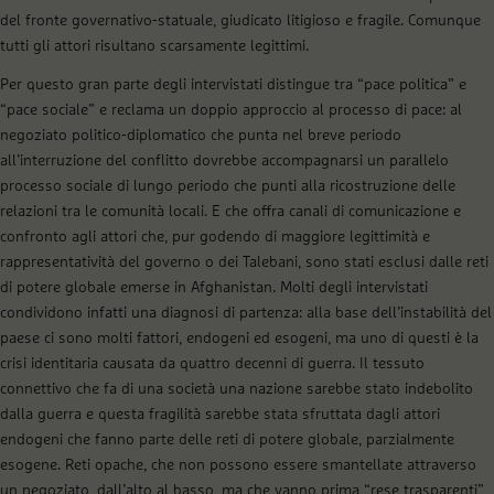
del fronte governativo-statuale, giudicato litigioso e fragile. Comunque
tutti gli attori risultano scarsamente legittimi.
Per questo gran parte degli intervistati distingue tra “pace politica” e
“pace sociale” e reclama un doppio approccio al processo di pace: al
negoziato politico-diplomatico che punta nel breve periodo
all’interruzione del conflitto dovrebbe accompagnarsi un parallelo
processo sociale di lungo periodo che punti alla ricostruzione delle
relazioni tra le comunità locali. E che offra canali di comunicazione e
confronto agli attori che, pur godendo di maggiore legittimità e
rappresentatività del governo o dei Talebani, sono stati esclusi dalle reti
di potere globale emerse in Afghanistan. Molti degli intervistati
condividono infatti una diagnosi di partenza: alla base dell’instabilità del
paese ci sono molti fattori, endogeni ed esogeni, ma uno di questi è la
crisi identitaria causata da quattro decenni di guerra. Il tessuto
connettivo che fa di una società una nazione sarebbe stato indebolito
dalla guerra e questa fragilità sarebbe stata sfruttata dagli attori
endogeni che fanno parte delle reti di potere globale, parzialmente
esogene. Reti opache, che non possono essere smantellate attraverso
un negoziato, dall’alto al basso, ma che vanno prima “rese trasparenti”,