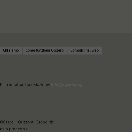
Chi siamo
Come funziona OGzero
Complici nel web
Per contattare la redazione:
info@ogzero.org
OGzero – Orizzonti Geopolitici
è un progetto di: