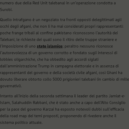
numero due della Red Unit talebana) in un’operazione condotta a
Surobi.
Quello intrafgano è un negoziato tra fronti opposti delegittimati agli
occhi degli afgani, che non li ha mai considerati propri rappresentanti:
poche frange tribali al confine pakistano riconoscono l’autorità dei
Talebani, le richieste dei quali sono il ritiro delle truppe straniere e
l’imposizione di uno
stato islamico
; peraltro nessuno riconosce
l’autorevolezza di un governo corrotto e fondato sugli interessi di
lobbies oligarchiche, che ha obbedito agli accordi siglati
dall’amministrazione Trump in campagna elettorale e in assenza di
rappresentanti del governo e della società civile afgani, così Ghani ha
dovuto liberare obtorto collo 5000 prigionieri talebani (in cambio di mille
governativi).
Intanto all’inizio della seconda settimana il leader del partito Jamiat-e-
Islam, Salahuddin Rabbani, che è stato anche a capo dell’Alto Consiglio
per la pace del governo Karzai ha esposto notevoli dubbi sull’efficacia
della road map dei temi proposti, proponendo di rivedere anche il
sistema politico attuale.