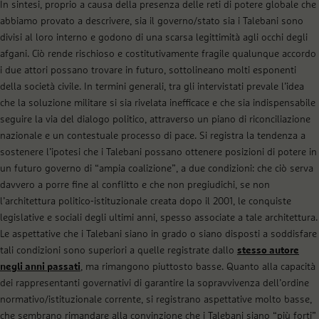
In sintesi, proprio a causa della presenza delle reti di potere globale che
abbiamo provato a descrivere, sia il governo/stato sia i Talebani sono
divisi al loro interno e godono di una scarsa legittimità agli occhi degli
afgani. Ciò rende rischioso e costitutivamente fragile qualunque accordo
i due attori possano trovare in futuro, sottolineano molti esponenti
della società civile. In termini generali, tra gli intervistati prevale l’idea
che la soluzione militare si sia rivelata inefficace e che sia indispensabile
seguire la via del dialogo politico, attraverso un piano di riconciliazione
nazionale e un contestuale processo di pace. Si registra la tendenza a
sostenere l’ipotesi che i Talebani possano ottenere posizioni di potere in
un futuro governo di “ampia coalizione”, a due condizioni: che ciò serva
davvero a porre fine al conflitto e che non pregiudichi, se non
l’architettura politico-istituzionale creata dopo il 2001, le conquiste
legislative e sociali degli ultimi anni, spesso associate a tale architettura.
Le aspettative che i Talebani siano in grado o siano disposti a soddisfare
tali condizioni sono superiori a quelle registrate dallo
stesso autore
negli anni passati
, ma rimangono piuttosto basse. Quanto alla capacità
dei rappresentanti governativi di garantire la sopravvivenza dell’ordine
normativo/istituzionale corrente, si registrano aspettative molto basse,
che sembrano rimandare alla convinzione che i Talebani siano “più forti”