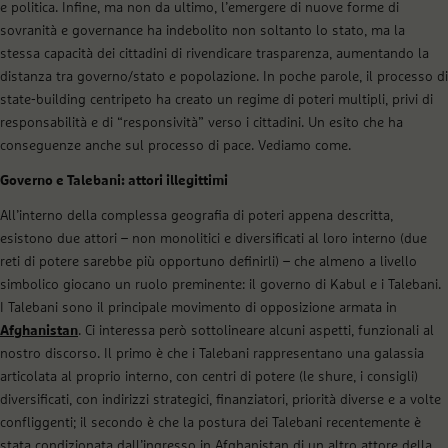
e politica. Infine, ma non da ultimo, l’emergere di nuove forme di
sovranità e governance ha indebolito non soltanto lo stato, ma la
stessa capacità dei cittadini di rivendicare trasparenza, aumentando la
distanza tra governo/stato e popolazione. In poche parole, il processo di
state-building
centripeto ha creato un regime di poteri multipli, privi di
responsabilità e di “responsività” verso i cittadini. Un esito che ha
conseguenze anche sul processo di pace. Vediamo come.
Governo e Talebani: attori illegittimi
All’interno della complessa geografia di poteri appena descritta,
esistono due attori – non monolitici e diversificati al loro interno (due
reti di potere sarebbe più opportuno definirli) – che almeno a livello
simbolico giocano un ruolo preminente: il governo di Kabul e i Talebani.
I Talebani sono il principale movimento di opposizione armata in
Afghanistan
. Ci interessa però sottolineare alcuni aspetti, funzionali al
nostro discorso. Il primo è che i Talebani rappresentano una galassia
articolata al proprio interno, con centri di potere (le
shure,
i consigli)
diversificati, con indirizzi strategici, finanziatori, priorità diverse e a volte
confliggenti; il secondo è che la postura dei Talebani recentemente è
stata condizionata dall’ingresso in Afghanistan di un altro attore della