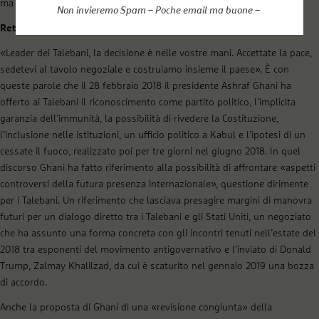
ma che non si esaurisce in quello.
Non invieremo Spam – Poche email ma buone –
Reti di potere, pace politica e pace sociale
«Leader dei Talebani, la decisione è nelle vostre mani. Accettate la pace,
sedetevi al tavolo negoziale e costruiamo insieme il paese». È con
queste parole che il 28 febbraio 2018 il presidente Ashraf Ghani ha
offerto ai Talebani il riconoscimento come partito politico, l’implicita
garanzia dell’immunità, la possibilità di rivedere la Costituzione,
l’inclusione nelle istituzioni, un ufficio politico a Kabul e l’ipotesi di un
cessate il fuoco, realizzato poi per tre giorni nel giugno 2018. In quel
discorso Ghani ha fatto riferimento alla possibilità di affrontare «aspetti
controversi della futura presenza internazionale», questione dirimente
per i Talebani. Un riferimento che lasciava presagire margini di manovra
futuri per un dialogo diretto tra i Talebani e gli Stati Uniti, un negoziato
che ha assunto una forma concreta con gli incontri tenuti nell’estate del
2018 tra esponenti del movimento antigovernativo e l’inviato di Donald
Trump, Zalmay Khalilzad, da cui è scaturito nel gennaio 2019 una bozza
di accordo.
Anche la proposta di Ghani di una «revisione congiunta» della