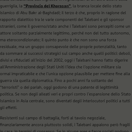
guerriglia, la
“Provincia del Khorasan”
, la branca locale dello stato
islamico di Abu Bakr al-Baghdadi; il terzo è che, proprio in ragione del
rapporto dialettico tra le varie componenti dei Talebani e gli sponsor
stranieri, come il governo/stato anche i Talebani sono percepiti come un
attore soltanto parzialmente legittimo, perché non del tutto autonomo,
ma eterocondizionato; il quinto punto è che non sono una forza
residuale, ma un gruppo consapevole delle proprie potenzialità, tanto
da sommare ai successi strategici sul campo anche quelli politici: deboli,
divisi e sfiduciati all’inizio del 2002, oggi i Talebani hanno fatto digerire
all’Amministrazione degli Stati Uniti l’idea che l’opzione militare sia
ormai impraticabile e che l’unica opzione plausibile per mettere fine alla
guerra sia quella diplomatica. Fino a pochi anni fa soltanto dei
“terroristi” o dei pariah, oggi godono di una patente di legittimità
politica. Se non degli alleati veri e propri contro l’espansione dello Stato
Islamico in Asia centrale, sono diventati degli interlocutori politici a tutti
gli effetti.
Resistenti sul campo di battaglia, forti al tavolo negoziale,
finanziariamente ancora piuttosto solidi, i Talebani appaiono però fragili
in casa, in termini di consenso. Se in alcune aree e fasce sociali godono