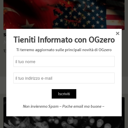
×
Segnali di fumo dal Bosforo a Washington
Tieniti Informato con OGzero
Murat Cinar
,
OGzero
Ti terremo aggiornato sulle principali novità di OGzero
13 Novembre 2020
Non invieremo Spam – Poche email ma buone –