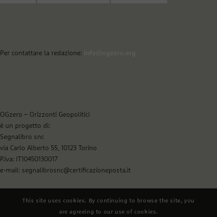
Per contattare la redazione:
info@ogzero.org
OGzero – Orizzonti Geopolitici
è un progetto di:
Segnalibro snc
via Carlo Alberto 55, 10123 Torino
P.iva: IT10450130017
e-mail: segnalibrosnc@certificazioneposta.it
This site uses cookies. By continuing to browse the site, you
are agreeing to our use of cookies.