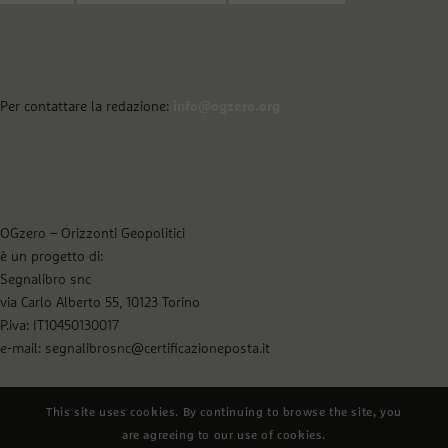
Per contattare la redazione:
info@ogzero.org
OGzero – Orizzonti Geopolitici
è un progetto di:
Segnalibro snc
via Carlo Alberto 55, 10123 Torino
P.iva: IT10450130017
e-mail: segnalibrosnc@certificazioneposta.it
This site uses cookies. By continuing to browse the site, you
are agreeing to our use of cookies.