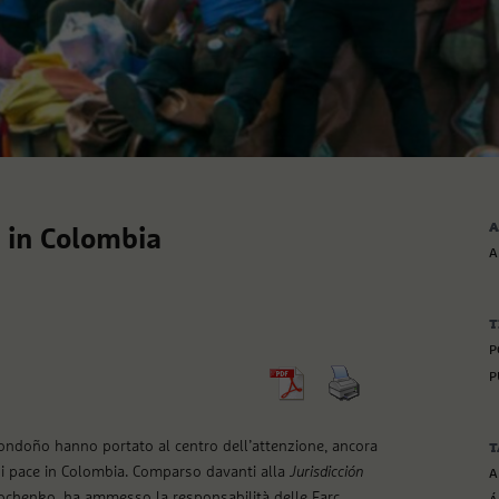
A
e in Colombia
A
T
P
P
 Londoño hanno portato al centro dell’attenzione, ancora
T
o di pace in Colombia. Comparso davanti alla
Jurisdicción
A
ochenko, ha ammesso la responsabilità delle Farc