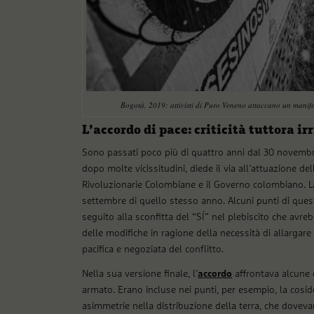
Bogotà, 2019: attivisti di Puro Veneno attaccano un manifes
L’accordo di pace: criticità tuttora irr
Sono passati poco più di quattro anni dal 30 novembre
dopo molte vicissitudini, diede il via all’attuazione de
Rivoluzionarie Colombiane e il Governo colombiano. La 
settembre di quello stesso anno. Alcuni punti di questa
seguito alla sconfitta del “SÍ” nel plebiscito che avre
delle modifiche in ragione della necessità di allargare 
pacifica e negoziata del conflitto.
Nella sua versione finale, l’
accordo
affrontava alcune q
armato. Erano incluse nei punti, per esempio, la cosid
asimmetrie nella distribuzione della terra, che dovev