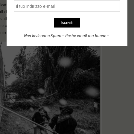
icato che il conflitto armato si è sviluppato in una
li che vede contrapposte, da un lato, una élite
ulle terre, sulle materie prime e sulla produzione e,
 oscilla fra la “fatica ad arrivare a fine mese” e, nei
minime per garantire la propria sussistenza.
Non invieremo Spam – Poche email ma buone –