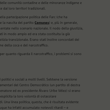
o delle comunità contadine e delle minoranze indigene e
dai loro territori tradizionali.
lla partecipazione politica delle Farc (che ha
e la nascita del partito
Comunes
) e, più in generale,
ntate nello scenario nazionale. Il nodo della giustizia,
tati in modo ampio ed era stata costituita la già
stizia transizionale. Erano stati inoltre concordati dei
e della coca e del narcotraffico.
 per quanto riguarda il narcotraffico, i problemi si sono
olitici e sociali a molti livelli. Sebbene la versione
rlamentari del Centro Democrático (un partito di destra
senatore ed ex presidente Álvaro Uribe Vélez) si erano
esplicita la loro volontà di ostacolare
. Una linea politica, questa, che è risultata evidente
que ha infatti accumulato notevoli ritardi – e