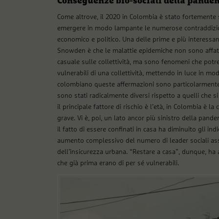
Conseguenze bio-sociali della pande
Come altrove, il 2020 in Colombia è stato fortemente
emergere in modo lampante le numerose contraddizioni
economico e politico. Una delle prime e più interessa
Snowden è che le malattie epidemiche non sono affatt
casuale sulle collettività, ma sono fenomeni che potre
vulnerabili di una collettività, mettendo in luce in mo
colombiano queste affermazioni sono particolarmente ve
sono stati radicalmente diversi rispetto a quelli che s
il principale fattore di rischio è l’età, in Colombia è la
grave. Vi è, poi, un lato ancor più sinistro della pand
il fatto di essere confinati in casa ha diminuito gli indi
aumento complessivo del numero di leader sociali ass
dell’insicurezza urbana. “Restare a casa”, dunque, ha a
che già prima erano di per sé vulnerabili.