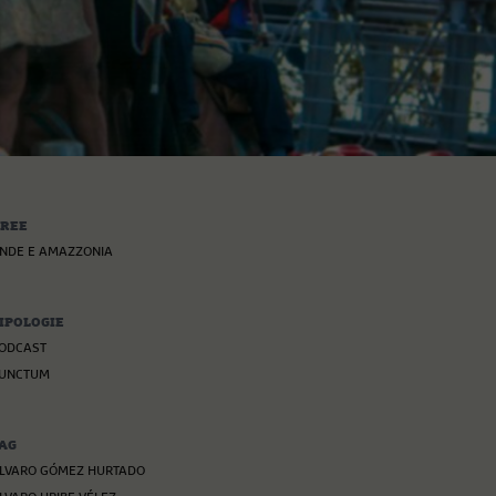
REE
NDE E AMAZZONIA
IPOLOGIE
ODCAST
UNCTUM
AG
LVARO GÓMEZ HURTADO