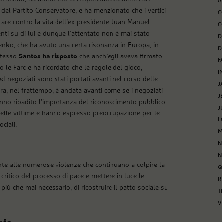
Á
e del Partito Conservatore, e ha menzionato che i vertici
C
tare contro la vita dell’ex presidente Juan Manuel
C
ti su di lui e dunque l’attentato non è mai stato
D
henko, che ha avuto una certa risonanza in Europa, in
D
 stesso
Santos ha risposto
che anch’egli aveva firmato
F
o le Farc e ha ricordato che le regole del gioco,
I
 negoziati sono stati portati avanti nel corso delle
J
rra, nel frattempo, è andata avanti come se i negoziati
J
anno ribadito l’importanza del riconoscimento pubblico
J
 delle vittime e hanno espresso preoccupazione per le
L
ciali.
M
N
N
ronte alle numerose violenze che continuano a colpire la
Q
critico del processo di pace e mettere in luce le
R
iù che mai necessario, di ricostruire il patto sociale su
T
V