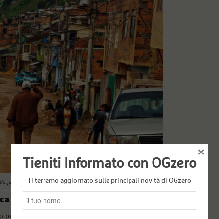
×
Tieniti Informato con OGzero
Ti terremo aggiornato sulle principali novità di OGzero
dalla pandemia (foto di Jkraft5, Soacha)
ica
o persistente e irrisolto fra disuguaglianza sociale,