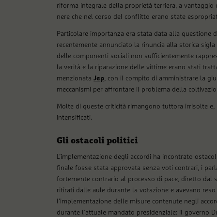
riforma integrale della proprietà terriera, a vantaggi
nere che nel corso del conflitto erano state espropriate 
Particolare importanza era stata data alla questione de
recentemente annunciato la rinuncia alla storica sigla 
delle componenti sociali non sufficientemente rapprese
la verità e la riparazione delle vittime erano stati trat
menzionata
Jep
, con il compito di amministrare la giu
meccanismi per affrontare il problema della coltivazion
Molte di queste criticità rimangono tuttora irrisolte e,
intensificati.
Gli ostacoli politici
L’implementazione degli accordi ha incontrato ostacoli p
finale fosse stata approvata senza voti contrari, i pa
fortemente contrario al processo di pace, diretto dal 
ritirati dalle aule durante la votazione e avevano reso 
l’implementazione delle misure contenute negli accordi
durante l’attuale mandato presidenziale: il governo Du