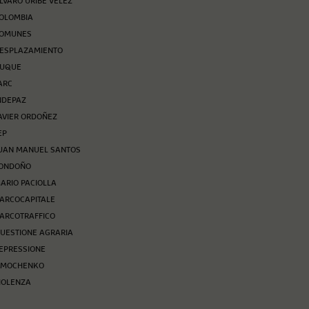
LVARO URIBE VÉLEZ
OLOMBIA
OMUNES
ESPLAZAMIENTO
UQUE
ARC
NDEPAZ
AVIER ORDOÑEZ
EP
UAN MANUEL SANTOS
ONDOÑO
ARIO PACIOLLA
ARCOCAPITALE
ARCOTRAFFICO
UESTIONE AGRARIA
EPRESSIONE
IMOCHENKO
IOLENZA