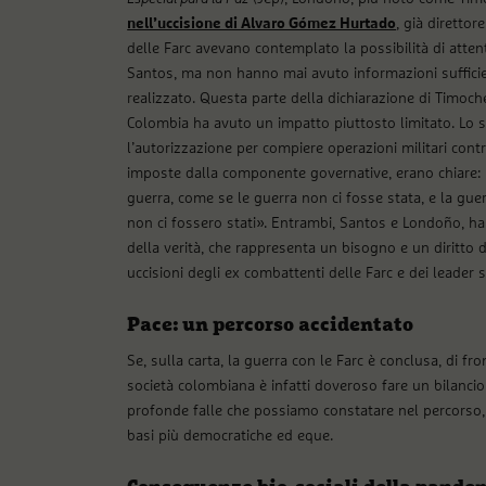
nell’uccisione di Alvaro Gómez Hurtado
, già direttor
delle Farc avevano contemplato la possibilità di atten
Santos, ma non hanno mai avuto informazioni sufficien
realizzato. Questa parte della dichiarazione di Timoc
Colombia ha avuto un impatto piuttosto limitato. Lo
l’autorizzazione per compiere operazioni militari contr
imposte dalla componente governative, erano chiare: «I
guerra, come se le guerra non ci fosse stata, e la gue
non ci fossero stati». Entrambi, Santos e Londoño, h
della verità, che rappresenta un bisogno e un diritto
uccisioni degli ex combattenti delle Farc e dei leader so
Pace: un percorso accidentato
Se, sulla carta, la guerra con le Farc è conclusa, di f
società colombiana è infatti doveroso fare un bilancio 
profonde falle che possiamo constatare nel percorso, p
basi più democratiche ed eque.