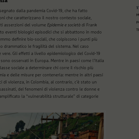
mia
T
 segnato dalla pandemia Covid-19, che ha fatto
M
 che caratterizzano il nostro contesto sociale,
P
nti asserzioni del volume
Epidemie e società
di Frank
T
o eventi biologici episodici che si abbattono in modo
mmo definire bio-sociali, che colpiscono i punti più
do drammatico le fragilità del sistema. Nel caso
re. Gli effetti a livello epidemiologico del Covid-19
i sono osservati in Europa. Mentre in paesi come l’Italia
 classe sociale a determinare chi corre il rischio più
emia e delle misure per contenerla: mentre in altri paesi
ci di violenza, in Colombia, al contrario, c’è stato un
assinati, dei fenomeni di violenza contro le donne e
mplificato la “vulnerabilità strutturale” di categorie