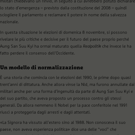
militari chiedevano un rinvio, in seguito a cui avrebbero potuto dichiarare
lo stato d’emergenza – previsto dalla costituzione del 2008 – quindi
sciogliere il parlamento e reclamare il potere in nome della salvezza
nazionale.
In questa situazione le elezioni di domenica 8 novembre, si possono
rivelare le più critiche e decisive per il futuro del paese proprio perché
Aung San Suu Kyi ha ormai maturato quella
Realpolitik
che invece le ha
fatto perdere il consenso dell’Occidente.
Un modello di normalizzazione
È una storia che comincia con le elezioni del 1990, le prime dopo quasi
trent’anni di dittatura. Anche allora vinse la Nld, ma furono annullate dai
militari anche per una forma d’ingenuità da parte di Aung San Suu Kyi e
del suo partito, che aveva proposto un processo contro gli stessi
generali. Da allora nemmeno il Nobel per la pace conferitole nel 1991
riuscì a proteggerla dagli arresti e dagli attentati.
«La Signora ha vissuto all’estero sino al 1988. Non conosceva il suo
paese, non aveva esperienza politica» dice una delle “voci” che