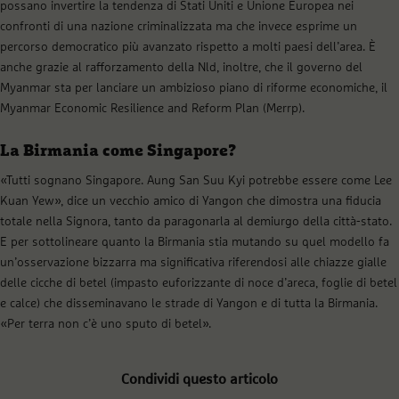
possano invertire la tendenza di Stati Uniti e Unione Europea nei
confronti di una nazione criminalizzata ma che invece esprime un
percorso democratico più avanzato rispetto a molti paesi dell’area. È
anche grazie al rafforzamento della Nld, inoltre, che il governo del
Myanmar sta per lanciare un ambizioso piano di riforme economiche, il
Myanmar Economic Resilience and Reform Plan (Merrp).
La Birmania come Singapore?
«Tutti sognano Singapore. Aung San Suu Kyi potrebbe essere come Lee
Kuan Yew», dice un vecchio amico di Yangon che dimostra una fiducia
totale nella Signora, tanto da paragonarla al demiurgo della città-stato.
E per sottolineare quanto la Birmania stia mutando su quel modello fa
un’osservazione bizzarra ma significativa riferendosi alle chiazze gialle
delle cicche di betel (impasto euforizzante di noce d’areca, foglie di betel
e calce) che disseminavano le strade di Yangon e di tutta la Birmania.
«Per terra non c’è uno sputo di betel».
Condividi questo articolo