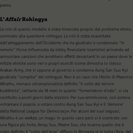
paese.
L’
Affair
Rohingya
La crisi di questo modello è stata innescata proprio dal problema etnico,
sommato alla questione rohingya. La crisi è stata esacerbata
dall’atteggiamento dell’Occidente che ha giudicato e condannato “in
remoto” (forse influenzata da lobby finanziarie islamiche) arrivando ad
annunciare sanzioni che avrebbero effetti devastanti in un paese dove le
milizie etniche sono veri e propri eserciti (come dimostra lo stesso
Arakan Army, che si oppone al governo e condanna Aung San Suu Kyi
giudicata “complice” dei rohingya). Non è un caso che l’Ashin (il Maestro)
Wirathu, monaco ultranazionalista definito “il volto del terrore
buddhista”, latitante da 18 mesi in quanto “fomentatore d’odio”, si sia
costituito a pochi giorni dalle elezioni. Per sua ammissione, così poteva
«chiamare il popolo a votare contro Aung San Suu Kyi e il ‘demone’
della National League for Democracy». Per alcuni dei suoi seguaci,
Wirathu è un
weikza
, un mago. In questo caso però si è scontrato con
una figura più forte, Amay Suu, Madre Suu, che incarna quello che è
stato definito il “culto dell’eroe” diffuso in Birmania (e in tutta l’Asia, del