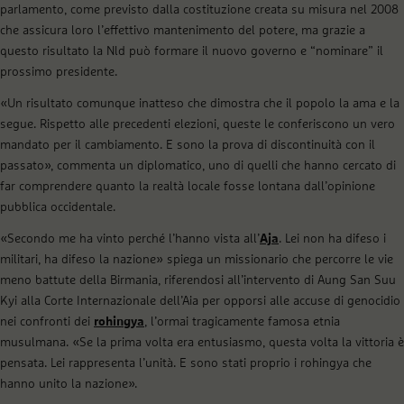
parlamento, come previsto dalla costituzione creata su misura nel 2008
che assicura loro l’effettivo mantenimento del potere, ma grazie a
questo risultato la Nld può formare il nuovo governo e “nominare” il
prossimo presidente.
«Un risultato comunque inatteso che dimostra che il popolo la ama e la
segue. Rispetto alle precedenti elezioni, queste le conferiscono un vero
mandato per il cambiamento. E sono la prova di discontinuità con il
passato», commenta un diplomatico, uno di quelli che hanno cercato di
far comprendere quanto la realtà locale fosse lontana dall’opinione
pubblica occidentale.
«Secondo me ha vinto perché l’hanno vista all’
Aja
. Lei non ha difeso i
militari, ha difeso la nazione» spiega un missionario che percorre le vie
meno battute della Birmania, riferendosi all’intervento di Aung San Suu
Kyi alla Corte Internazionale dell’Aia per opporsi alle accuse di genocidio
nei confronti dei
rohingya
, l’ormai tragicamente famosa etnia
musulmana. «Se la prima volta era entusiasmo, questa volta la vittoria è
pensata. Lei rappresenta l’unità. E sono stati proprio i rohingya che
hanno unito la nazione».