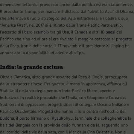
dimensione tettonica provocato anche dalla politica estera statunitense.
Il presidente Trump, per marcare il distacco dal “pivot to Asia” di Obama,
che affermava il ruolo strategico dell’Asia extracinese, e ribadire il suo
“America First”, nel 2017 si è ritirato dalla Trans-Pacific Partnership,
l’accordo di libero scambio tra gli Usa, il Canada e altri 10 paesi del
Pacifico che sino ad allora si era rivelato il maggior ostacolo al progetto
della Rcep. Ironia della sorte: il 17 novembre il presidente Xi Jinping ha
annunciato la disponibilità ad aderire alla Tpp.
India: la grande esclusa
Oltre all’America, altro grande assente dal Rcep è l’India, preoccupata
dallo strapotere cinese. Per questo, almeno in apparenza, affianca gli
Stati Uniti nella strategia per «un Indo-Pacifico libero, aperto e
inclusivo». In realtà è probabile che l’India, con Giappone e Corea del
Sud, cerchi di bypassare i progetti cinesi di collegare Oceano Indiano e
Pacifico Occidentale. Progetti che hanno il loro centro nell’occhio del
Buddha, il porto birmano di Kyaukphyu, terminale che collegherebbe la
baia del Bengala con la provincia dello Yunnan e da là, seguendo uno
dei corridoi delle vie della seta, con il Mar della Cina Orientale. Non a