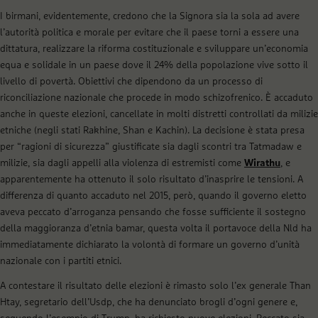
I birmani, evidentemente, credono che la Signora sia la sola ad avere
l’autorità politica e morale per evitare che il paese torni a essere una
dittatura, realizzare la riforma costituzionale e sviluppare un’economia
equa e solidale in un paese dove il 24% della popolazione vive sotto il
livello di povertà. Obiettivi che dipendono da un processo di
riconciliazione nazionale che procede in modo schizofrenico. È accaduto
anche in queste elezioni, cancellate in molti distretti controllati da milizie
etniche (negli stati Rakhine, Shan e Kachin). La decisione è stata presa
per “ragioni di sicurezza” giustificate sia dagli scontri tra Tatmadaw e
milizie, sia dagli appelli alla violenza di estremisti come
Wirathu
, e
apparentemente ha ottenuto il solo risultato d’inasprire le tensioni. A
differenza di quanto accaduto nel 2015, però, quando il governo eletto
aveva peccato d’arroganza pensando che fosse sufficiente il sostegno
della maggioranza d’etnia bamar, questa volta il portavoce della Nld ha
immediatamente dichiarato la volontà di formare un governo d’unità
nazionale con i partiti etnici.
A contestare il risultato delle elezioni è rimasto solo l’ex generale Than
Htay, segretario dell’Usdp, che ha denunciato brogli d’ogni genere e,