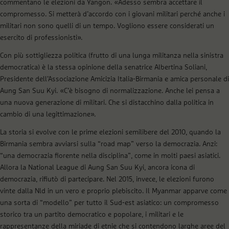
commentano le elezioni da Yangon. «Adesso sembra accettare il
compromesso. Si metterà d’accordo con i giovani militari perché anche i
militari non sono quelli di un tempo. Vogliono essere considerati un
esercito di professionisti».
Con più sottigliezza politica (frutto di una lunga militanza nella sinistra
democratica) è la stessa opinione della senatrice Albertina Soliani,
Presidente dell’Associazione Amicizia Italia-Birmania e amica personale di
Aung San Suu Kyi. «C’è bisogno di normalizzazione. Anche lei pensa a
una nuova generazione di militari. Che si distacchino dalla politica in
cambio di una legittimazione».
La storia si evolve con le prime elezioni semilibere del 2010, quando la
Birmania sembra avviarsi sulla “road map” verso la democrazia. Anzi:
“una democrazia fiorente nella disciplina”, come in molti paesi asiatici.
Allora la National League di Aung San Suu Kyi, ancora icona di
democrazia, rifiutò di partecipare. Nel 2015, invece, le elezioni furono
vinte dalla Nld in un vero e proprio plebiscito. Il Myanmar apparve come
una sorta di “modello” per tutto il Sud-est asiatico: un compromesso
storico tra un partito democratico e popolare, i militari e le
rappresentanze della miriade di etnie che si contendono larghe aree del