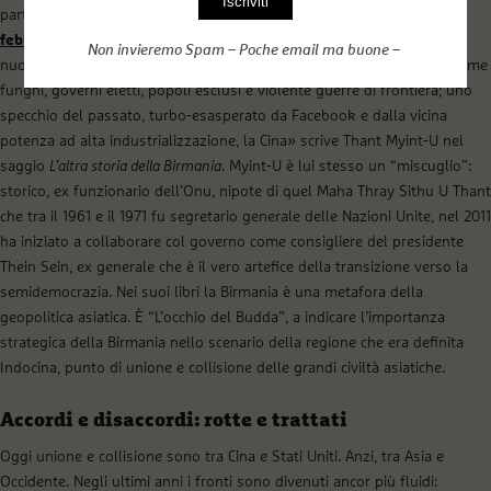
parti dell’Europa e del Nord America nel XIX secolo:
un miscuglio
febbrile
di nuove libertà e nuovi nazionalismi, capitalismo sfrenato,
Non invieremo Spam – Poche email ma buone –
nuove ricchezze e nuova povertà, città e baraccopoli che spuntano come
funghi, governi eletti, popoli esclusi e violente guerre di frontiera; uno
specchio del passato, turbo-esasperato da Facebook e dalla vicina
potenza ad alta industrializzazione, la Cina» scrive Thant Myint-U nel
saggio
L’altra storia della Birmania
. Myint-U è lui stesso un “miscuglio”:
storico, ex funzionario dell’Onu, nipote di quel Maha Thray Sithu U Thant
che tra il 1961 e il 1971 fu segretario generale delle Nazioni Unite, nel 2011
ha iniziato a collaborare col governo come consigliere del presidente
Thein Sein, ex generale che è il vero artefice della transizione verso la
semidemocrazia. Nei suoi libri la Birmania è una metafora della
geopolitica asiatica. È “L’occhio del Budda”, a indicare l’importanza
strategica della Birmania nello scenario della regione che era definita
Indocina, punto di unione e collisione delle grandi civiltà asiatiche.
Accordi e disaccordi: rotte e trattati
Oggi unione e collisione sono tra Cina e Stati Uniti. Anzi, tra Asia e
Occidente. Negli ultimi anni i fronti sono divenuti ancor più fluidi: