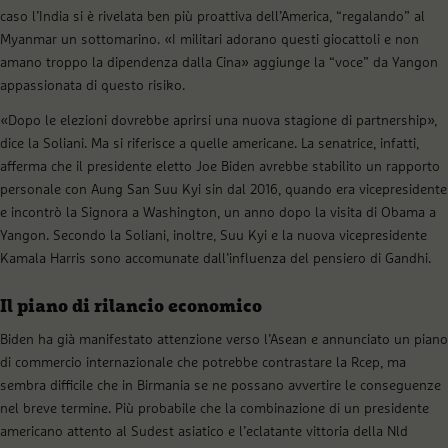
caso l’India si è rivelata ben più proattiva dell’America, “regalando” al
Myanmar un sottomarino. «I militari adorano questi giocattoli e non
amano troppo la dipendenza dalla Cina» aggiunge la “voce” da Yangon
appassionata di questo risiko.
«Dopo le elezioni dovrebbe aprirsi una nuova stagione di partnership»,
dice la Soliani. Ma si riferisce a quelle americane. La senatrice, infatti,
afferma che il presidente eletto Joe Biden avrebbe stabilito un rapporto
personale con Aung San Suu Kyi sin dal 2016, quando era vicepresidente
e incontrò la Signora a Washington, un anno dopo la visita di Obama a
Yangon. Secondo la Soliani, inoltre, Suu Kyi e la nuova vicepresidente
Kamala Harris sono accomunate dall’influenza del pensiero di Gandhi.
Il piano di rilancio economico
Biden ha già manifestato attenzione verso l’Asean e annunciato un piano
di commercio internazionale che potrebbe contrastare la Rcep, ma
sembra difficile che in Birmania se ne possano avvertire le conseguenze
nel breve termine. Più probabile che la combinazione di un presidente
americano attento al Sudest asiatico e l’eclatante vittoria della Nld