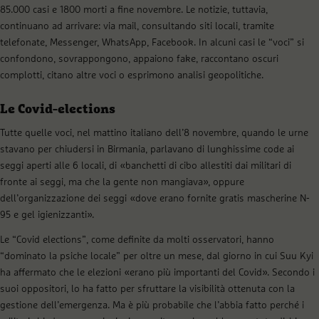
85.000 casi e 1800 morti a fine novembre. Le notizie, tuttavia,
continuano ad arrivare: via mail, consultando siti locali, tramite
telefonate, Messenger, WhatsApp, Facebook. In alcuni casi le “voci” si
confondono, sovrappongono, appaiono fake, raccontano oscuri
complotti, citano altre voci o esprimono analisi geopolitiche.
Le Covid-elections
Tutte quelle voci, nel mattino italiano dell’8 novembre, quando le urne
stavano per chiudersi in Birmania, parlavano di lunghissime code ai
seggi aperti alle 6 locali, di «banchetti di cibo allestiti dai militari di
fronte ai seggi, ma che la gente non mangiava», oppure
dell’organizzazione dei seggi «dove erano fornite gratis mascherine N-
95 e gel igienizzanti».
Le “Covid elections”, come definite da molti osservatori, hanno
“dominato la psiche locale” per oltre un mese, dal giorno in cui Suu Kyi
ha affermato che le elezioni «erano più importanti del Covid». Secondo i
suoi oppositori, lo ha fatto per sfruttare la visibilità ottenuta con la
gestione dell’emergenza. Ma è più probabile che l’abbia fatto perché i