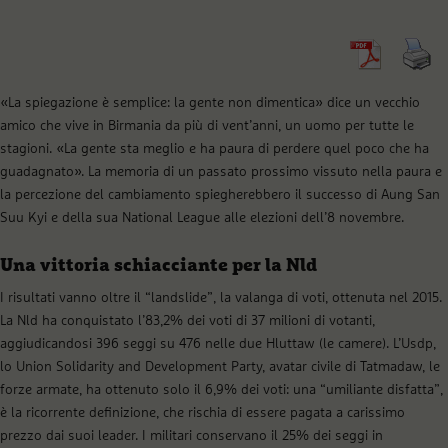
«La spiegazione è semplice: la gente non dimentica» dice un vecchio
amico che vive in Birmania da più di vent’anni, un uomo per tutte le
stagioni. «La gente sta meglio e ha paura di perdere quel poco che ha
guadagnato». La memoria di un passato prossimo vissuto nella paura e
la percezione del cambiamento spiegherebbero il successo di Aung San
Suu Kyi e della sua National League alle elezioni dell’8 novembre.
Una vittoria schiacciante per la Nld
I risultati vanno oltre il “landslide”, la valanga di voti, ottenuta nel 2015.
La Nld ha conquistato l’83,2% dei voti di 37 milioni di votanti,
aggiudicandosi 396 seggi su 476 nelle due Hluttaw (le camere). L’Usdp,
lo Union Solidarity and Development Party, avatar civile di Tatmadaw, le
forze armate, ha ottenuto solo il 6,9% dei voti: una “umiliante disfatta”,
è la ricorrente definizione, che rischia di essere pagata a carissimo
prezzo dai suoi leader. I militari conservano il 25% dei seggi in