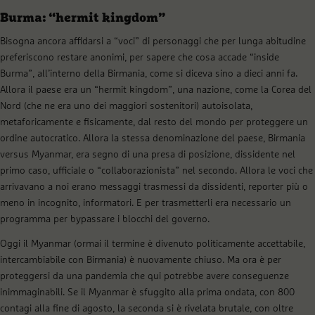
Burma: “hermit kingdom”
Bisogna ancora affidarsi a “voci” di personaggi che per lunga abitudine
preferiscono restare anonimi, per sapere che cosa accade “inside
Burma”, all’interno della Birmania, come si diceva sino a dieci anni fa.
Allora il paese era un “hermit kingdom”, una nazione, come la Corea del
Nord (che ne era uno dei maggiori sostenitori) autoisolata,
metaforicamente e fisicamente, dal resto del mondo per proteggere un
ordine autocratico. Allora la stessa denominazione del paese, Birmania
versus Myanmar, era segno di una presa di posizione, dissidente nel
primo caso, ufficiale o “collaborazionista” nel secondo. Allora le voci che
arrivavano a noi erano messaggi trasmessi da dissidenti, reporter più o
meno in incognito, informatori. E per trasmetterli era necessario un
programma per bypassare i blocchi del governo.
Oggi il Myanmar (ormai il termine è divenuto politicamente accettabile,
intercambiabile con Birmania) è nuovamente chiuso. Ma ora è per
proteggersi da una pandemia che qui potrebbe avere conseguenze
inimmaginabili. Se il Myanmar è sfuggito alla prima ondata, con 800
contagi alla fine di agosto, la seconda si è rivelata brutale, con oltre