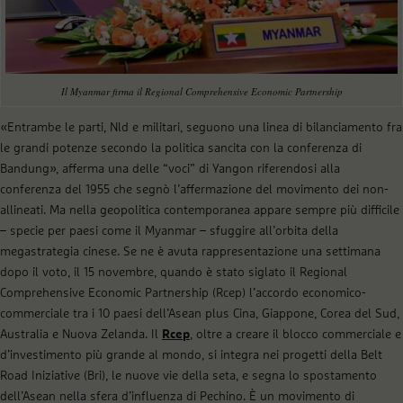
Il Myanmar firma il Regional Comprehensive Economic Partnership
«Entrambe le parti, Nld e militari, seguono una linea di bilanciamento fra
le grandi potenze secondo la politica sancita con la conferenza di
Bandung», afferma una delle “voci” di Yangon riferendosi alla
conferenza del 1955 che segnò l’affermazione del movimento dei non-
allineati. Ma nella geopolitica contemporanea appare sempre più difficile
– specie per paesi come il Myanmar – sfuggire all’orbita della
megastrategia cinese. Se ne è avuta rappresentazione una settimana
dopo il voto, il 15 novembre, quando è stato siglato il Regional
Comprehensive Economic Partnership (Rcep) l’accordo economico-
commerciale tra i 10 paesi dell’Asean plus Cina, Giappone, Corea del Sud,
Australia e Nuova Zelanda. Il
Rcep
, oltre a creare il blocco commerciale e
d’investimento più grande al mondo, si integra nei progetti della Belt
Road Iniziative (Bri), le nuove vie della seta, e segna lo spostamento
dell’Asean nella sfera d’influenza di Pechino. È un movimento di