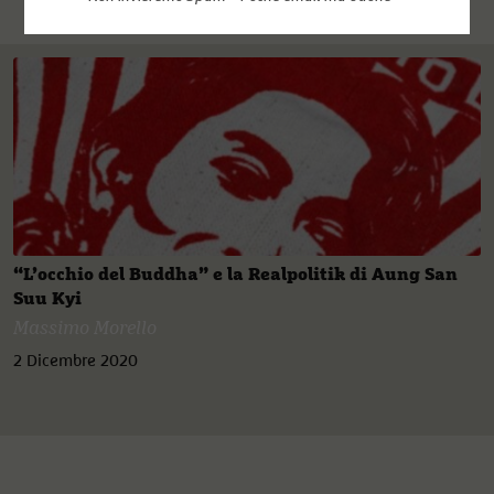
“L’occhio del Buddha” e la Realpolitik di Aung San
Suu Kyi
Massimo Morello
2 Dicembre 2020