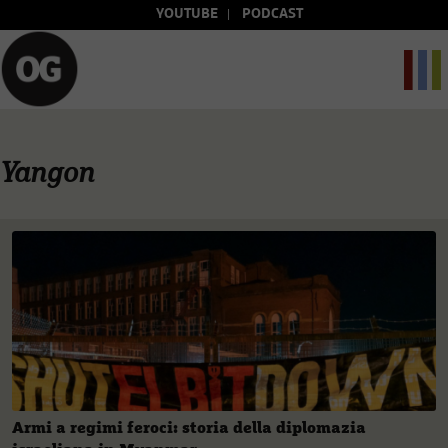
YOUTUBE
PODCAST
Yangon
Armi a regimi feroci: storia della diplomazia