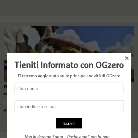
×
Tieniti Informato con OGzero
Ti terremo aggiornato sulle principali novità di OGzero
Rohingya: il genocidio silenzioso di una comunità
musulmana nella sua città
Emanuele Giordana
8 Dicembre 2020
Non invieremo Spam – Poche email ma buone –