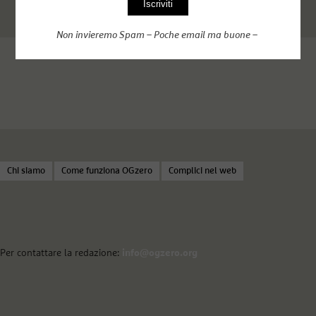
Non invieremo Spam – Poche email ma buone –
Chi siamo
Come funziona OGzero
Complici nel web
Per contattare la redazione:
info@ogzero.org