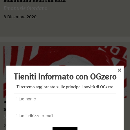
musulmana nella sua città
Emanuele Giordana
8 Dicembre 2020
×
Tieniti Informato con OGzero
Ti terremo aggiornato sulle principali novità di OGzero
“L’occhio del Buddha” e la Realpolitik di Aung San
Suu Kyi
Massimo Morello
2 Dicembre 2020