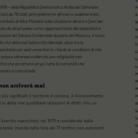
T
io 1976 – della Repubblica Democratica Araba dei Saharawi
A
iuta da 76 stati, principalmente africani e sudamericani,
A
ibuto di Alice Pistolesi sulla situazione dentro e fuori dai
B
solo da alcuni paesi come rappresentante dei separatisti e
B
sione del Sahara Occidentale da parte del Marocco. Il muro
D
lla che abita nel Sahara Occidentale, dove tra la
E
itaria con aiuti umanitari in ritardo le condizioni di vita
G
ndicazione saharawi evidenzia una religiosità non
G
istica che accomuna un po’ tutte le comunità che
L
vato a costruirsela.
M
M
 non arriverà mai
M
ù significati: il territorio è conteso, il riconoscimento
P
lo abita vive quotidiane violazioni di diritti. Uno su
R
S
S
l’esercito marocchino nel 1975 e considerato dalle
S
tente, inserita nella lista dei 17 territori non autonomi
T