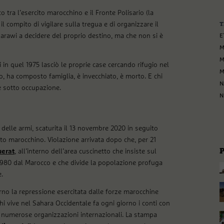
co tra l’esercito marocchino e il Fronte Polisario (la
il compito di vigilare sulla tregua e di organizzare il
T
rawi a decidere del proprio destino, ma che non si è
E
M
M
 in quel 1975 lasciò le proprie case cercando rifugio nel
M
to, ha composto famiglia, è invecchiato, è morto. E chi
N
e sotto occupazione.
N
 delle armi, scaturita il 13 novembre 2020 in seguito
cito marocchino. Violazione arrivata dopo che, per 21
uerat
, all’interno dell’area cuscinetto che insiste sul
 1980 dal Marocco e che divide la popolazione profuga
e.
iorno la repressione esercitata dalle forze marocchine
Chi vive nel Sahara Occidentale fa ogni giorno i conti con
 da numerose organizzazioni internazionali. La stampa