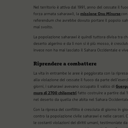
Nel territorio è attiva dal 1991, anno del cessate il fuo
forza armata saharawi), la
missione Onu
Minurso
con 
referendum che avrebbe dovuto portare il popolo saha
mai svolto.
La popolazione saharawi è quindi tuttora divisa tra chi
deserto algerino e da lì non si è più mosso, è cresciu
invece non ha mai lasciato il Sahara Occidentale e viv
Riprendere a combattere
La vita in entrambe le aree è peggiorata con la ripresa
alla violazione del cessate il fuoco da parte dell’eser
giorni, i saharawi avevano occupato il valico di
Guerg
muro di 2700 chilometri
fatto costruire a partire dal
nel deserto da quella che abita nel Sahara Occidental
Con la ripresa del conflitto è cresciuta di giorno in g
contro la popolazione civile saharawi e nelle carceri. 
le costanti violazioni dei diritti umani, testimoniate