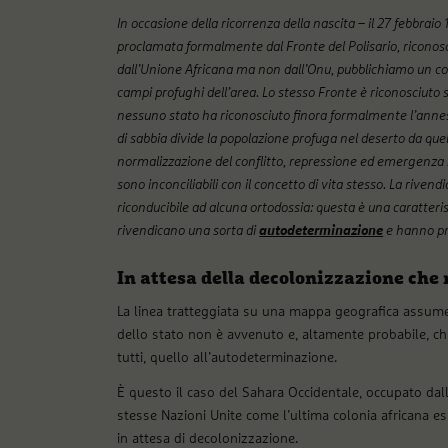
In occasione della ricorrenza della nascita – il 27 febbra
proclamata formalmente dal Fronte del Polisario, riconosc
dall’Unione Africana ma non dall’Onu, pubblichiamo un contr
campi profughi dell’area. Lo stesso Fronte è riconosciuto 
nessuno stato ha riconosciuto finora formalmente l’annes
di sabbia divide la popolazione profuga nel deserto da que
normalizzazione del conflitto, repressione ed emergenza san
sono inconciliabili con il concetto di vita stesso. La rive
riconducibile ad alcuna ortodossia: questa è una caratter
rivendicano una sorta di
autodeterminazione
e hanno pro
In attesa della decolonizzazione che
La linea tratteggiata su una mappa geografica assume pi
dello stato non è avvenuto e, altamente probabile, chi 
tutti, quello all’autodeterminazione.
È questo il caso del Sahara Occidentale, occupato dal
stesse Nazioni Unite come l’ultima colonia africana esis
in attesa di decolonizzazione.