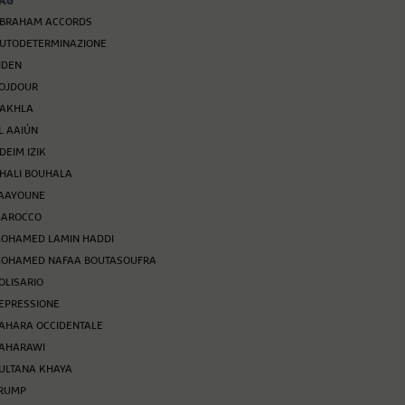
AG
BRAHAM ACCORDS
UTODETERMINAZIONE
IDEN
OJDOUR
AKHLA
L AAIÚN
DEIM IZIK
HALI BOUHALA
AAYOUNE
AROCCO
OHAMED LAMIN HADDI
OHAMED NAFAA BOUTASOUFRA
OLISARIO
EPRESSIONE
AHARA OCCIDENTALE
AHARAWI
ULTANA KHAYA
RUMP