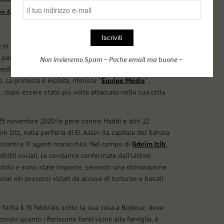
ana Khaya
, dopo l’aggressione a Bojdour
 in Marocco da 10 anni, con ancora 15 da scontare. Si
 parlare a telefono con la sua famiglia solo pochi
Non invieremo Spam – Poche email ma buone –
ediche. Dal 13 gennaio 2021 Haddi è in sciopero della
La protesta è iniziata, riferisce “
Équipe Média
”,
 dopo essere stato più volte attaccato nella sua cella
25 novembre 2020 le pene contro Haddi e altri 22
m Iziz, nella periferia di El Aaiún (la capitale del Sahara
stanti e 11 agenti marocchini. Nel campo di
Gdeim Izik
,
 diritti sociali. Le condanne confermate dall’ultimo
gastolo e sono state imposte, secondo una dichiarazione
l «in processi viziati da accuse di tortura» e basati
ferita il 15 febbraio sotto la sua casa a Bojdour, dove
condo quanto riferiscono fonti vicine alla famiglia, è