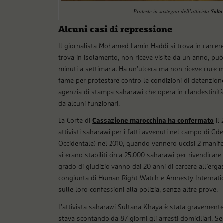
Proteste in sostegno dell’attivista
Sult
Alcuni casi di repressione
Il giornalista Mohamed Lamin Haddi si trova in carcere
trova in isolamento, non riceve visite da un anno, può
minuti a settimana. Ha un’ulcera ma non riceve cure m
fame per protestare contro le condizioni di detenzione. 
agenzia di stampa saharawi che opera in clandestinità,
da alcuni funzionari.
La Corte di
Cassazione marocchina ha confermato
il 
attivisti saharawi per i fatti avvenuti nel campo di Gdei
Occidentale) nel 2010, quando vennero uccisi 2 manife
si erano stabiliti circa 25.000 saharawi per rivendicare
grado di giudizio vanno dai 20 anni di carcere all’er
congiunta di Human Right Watch e Amnesty Internationa
sulle loro confessioni alla polizia, senza altre prove.
L’attivista saharawi Sultana Khaya è stata gravemente 
stava scontando da 87 giorni gli arresti domiciliari. Se