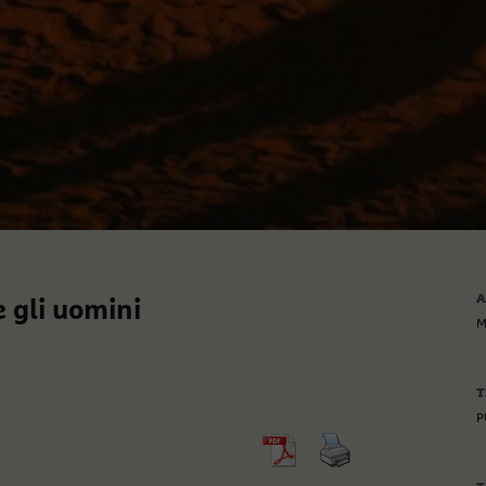
A
e gli uomini
M
T
P