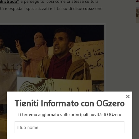
di strada”
è perseguito, così come la stessa cultura
à e ospedali specializzati e il tasso di disoccupazione
×
Tieniti Informato con OGzero
Ti terremo aggiornato sulle principali novità di OGzero