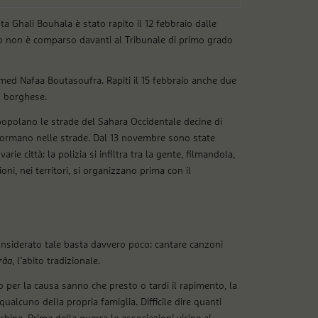
sta Ghali Bouhala è stato rapito il 12 febbraio dalle
ndo non è comparso davanti al Tribunale di primo grado
amed Nafaa Boutasoufra. Rapiti il 15 febbraio anche due
in borghese.
popolano le strade del Sahara Occidentale decine di
i formano nelle strade. Dal 13 novembre sono state
rie città: la polizia si infiltra tra la gente, filmandola,
oni, nei territori, si organizzano prima con il
e considerato tale basta davvero poco: cantare canzoni
râa
, l’abito tradizionale.
 per la causa sanno che presto o tardi il rapimento, la
ualcuno della propria famiglia. Difficile dire quanti