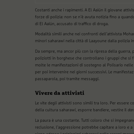
Costanti anche i rapimenti. A El Aaiún il giovane attivi
forze di polizia: non se n’è avuta notizia fino a qua
di El Aaiún, accusato di traffico di droga.
Modalità simili anche nei confronti dell’attivista Moh
minori saharawi nella città di Laayoune dalla polizia 
Da sempre, ma ancor più con la ripresa della guerra, 
poliziotti in borghese che controllano i gruppi che s
molte le manifestazioni di sostegno al Polisario nelle va
per poi intervenire nei giorni successivi. Le manifestazi
passaparola, poi tramite messaggi.
Vivere da attivisti
Le vite degli attivisti sono simili tra loro. Per esser
della cultura saharawi, esporre bandiere, vestire il
dar
La paura è una costante. Tutti coloro che si impegnano
reclusione, l’aggressione potrebbe capitare a loro e a q