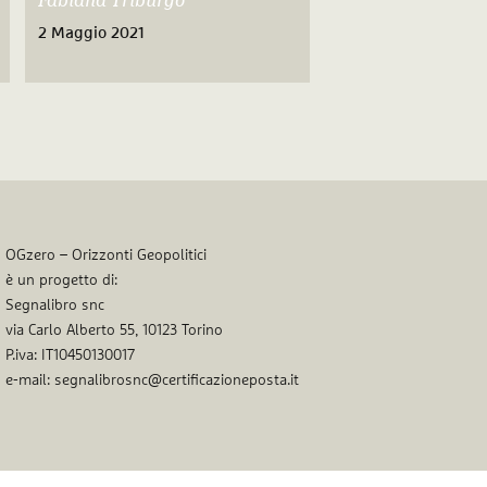
Fabiana Triburgo
2 Maggio 2021
OGzero – Orizzonti Geopolitici
è un progetto di:
Segnalibro snc
via Carlo Alberto 55, 10123 Torino
P.iva: IT10450130017
e-mail: segnalibrosnc@certificazioneposta.it