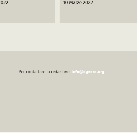
2022
10 Marzo 2022
Per contattare la redazione:
info@ogzero.org