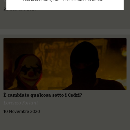
Lorenzo Forlani
28 Gennaio 2021
È cambiato qualcosa sotto i Cedri?
Lorenzo Forlani
10 Novembre 2020