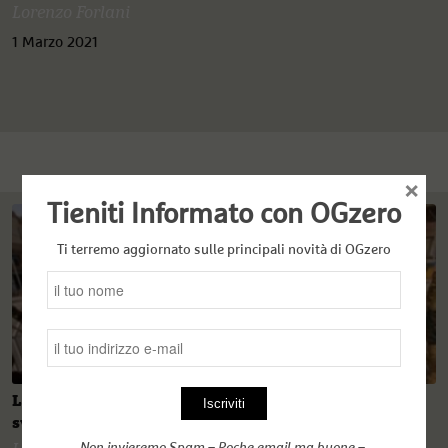
Lorenzo Forlani
1 Marzo 2021
×
Tieniti Informato con OGzero
Ti terremo aggiornato sulle principali novità di OGzero
La mezzaluna sciita si dissemina per raccogliere la
svolta di Biden
Non invieremo Spam – Poche email ma buone –