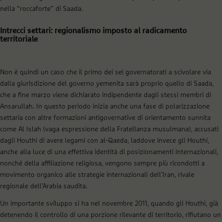
nella “roccaforte” di Saada.
Intrecci settari: regionalismo imposto al radicamento
territoriale
Non è quindi un caso che il primo dei sei governatorati a scivolare via
dalla giurisdizione del governo yemenita sarà proprio quello di Saada,
che a fine marzo viene dichiarato indipendente dagli stessi membri di
Ansarullah. In questo periodo inizia anche una fase di polarizzazione
settaria con altre formazioni antigovernative di orientamento sunnita
come Al Islah (vaga espressione della Fratellanza musulmana), accusati
dagli Houthi di avere legami con al-Qaeda, laddove invece gli Houthi,
anche alla luce di una effettiva identità di posizionamenti internazionali,
nonché della affiliazione religiosa, vengono sempre più ricondotti a
movimento organico alle strategie internazionali dell’Iran, rivale
regionale dell’Arabia saudita.
Un importante sviluppo si ha nel novembre 2011, quando gli Houthi, già
detenendo il controllo di una porzione rilevante di territorio, rifiutano un