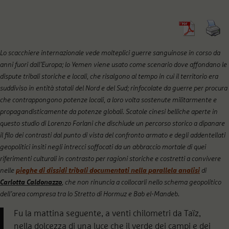
Lo scacchiere internazionale vede molteplici guerre sanguinose in corso da
anni fuori dall’Europa; lo Yemen viene usato come scenario dove affondano le
dispute tribali storiche e locali, che risalgono al tempo in cui il territorio era
suddiviso in entità statali del Nord e del Sud; rinfocolate da guerre per procura
che contrappongono potenze locali, a loro volta sostenute militarmente e
propagandisticamente da potenze globali. Scatole cinesi belliche aperte in
questo studio di Lorenzo Forlani che dischiude un percorso storico a dipanare
il filo dei contrasti dal punto di vista del confronto armato e degli addentellati
geopolitici insiti negli intrecci soffocati da un abbraccio mortale di quei
riferimenti culturali in contrasto per ragioni storiche e costretti a convivere
nelle
pieghe di dissidi tribali documentati nella parallela analisi
di
Carlotta Caldonazzo
, che non rinuncia a collocarli nello schema geopolitico
dell’area compresa tra lo Stretto di Hormuz e Bab el-Mandeb.
Fu la mattina seguente, a venti chilometri da Taïz,
nella dolcezza di una luce che il verde dei campi e dei