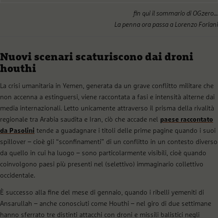
fin qui il sommario di OGzero…
La penna ora passa a Lorenzo Forlani
Nuovi scenari scaturiscono dai droni
houthi
La crisi umanitaria in Yemen, generata da un grave conflitto militare che
non accenna a estinguersi, viene raccontata a fasi e intensità alterne dai
media internazionali. Letto unicamente attraverso il prisma della rivalità
regionale tra Arabia saudita e Iran, ciò che accade nel
paese raccontato
da Pasolini
tende a guadagnare i titoli delle prime pagine quando i suoi
spillover – cioè gli “sconfinamenti” di un conflitto in un contesto diverso
da quello in cui ha luogo – sono particolarmente visibili, cioè quando
coinvolgono paesi più presenti nel (selettivo) immaginario collettivo
occidentale.
È successo alla fine del mese di gennaio, quando i ribelli yemeniti di
Ansarullah – anche conosciuti come Houthi – nel giro di due settimane
hanno sferrato tre distinti attacchi con droni e missili balistici negli