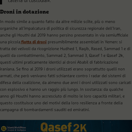
catena di custodia».
Droni in dotazione
In modo simile a quanto fatto da altre milizie sciite, più o meno
organiche all’impalcatura di politica di sicurezza regionale dell’Iran,
anche gli Houthi dal 2019 hanno persino presentato in via semiufficiale
una piccola
flotta di droni
presumibilmente assemblati in Yemen: si
tratta dei velivoli da ricognizione Hudhed 1, Raqib, Rased, Sammad 1 e di
quelli da combattimento, Sammad 2, Sammad 3, Qasef 1 e Qasef 2k,
questi ultimi praticamente identici ai droni Ababil di fabbricazione
iraniana. Se fino al 2019 i droni utilizzati erano soprattutto quelli non
armati, che però venivano fatti schiantare contro i radar dei sistemi di
difesa della coalizione, da almeno due anni i droni utilizzati sono caricati
con esplosivo e hanno un raggio più lungo. In sostanza: da qualche
anno gli Houthi hanno accresciuto di molto le loro capacità militari, e
questo costituisce uno dei motivi della loro resilienza a fronte della
campagna di bombardamenti sauditi ed emiratini.