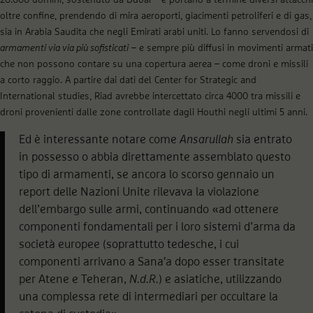
20.000 uomini, sostenuto da Dubai – e portano a termine diversi attacchi
oltre confine, prendendo di mira aeroporti, giacimenti petroliferi e di gas,
sia in Arabia Saudita che negli Emirati arabi uniti. Lo fanno servendosi di
armamenti via via più sofisticati
– e sempre più diffusi in movimenti armati
che non possono contare su una copertura aerea – come droni e missili
a corto raggio. A partire dai dati del Center for Strategic and
International studies, Riad avrebbe intercettato circa 4000 tra missili e
droni provenienti dalle zone controllate dagli Houthi negli ultimi 5 anni.
Ed è interessante notare come
Ansarullah
sia entrato
in possesso o abbia direttamente assemblato questo
tipo di armamenti, se ancora lo scorso gennaio un
report delle Nazioni Unite rilevava la violazione
dell’embargo sulle armi, continuando «ad ottenere
componenti fondamentali per i loro sistemi d’arma da
società europee (soprattutto tedesche, i cui
componenti arrivano a Sana′a dopo esser transitate
per Atene e Teheran,
N.d.R.
) e asiatiche, utilizzando
una complessa rete di intermediari per occultare la