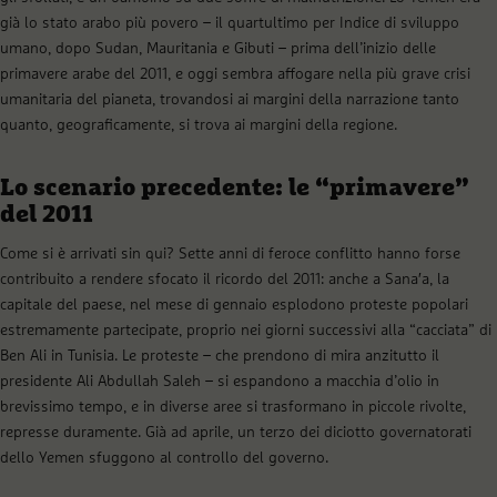
già lo stato arabo più povero – il quartultimo per Indice di sviluppo
umano, dopo Sudan, Mauritania e Gibuti – prima dell’inizio delle
primavere arabe del 2011, e oggi sembra affogare nella più grave crisi
umanitaria del pianeta, trovandosi ai margini della narrazione tanto
quanto, geograficamente, si trova ai margini della regione.
Lo scenario precedente: le “primavere”
del 2011
Come si è arrivati sin qui? Sette anni di feroce conflitto hanno forse
contribuito a rendere sfocato il ricordo del 2011: anche a Sana′a, la
capitale del paese, nel mese di gennaio esplodono proteste popolari
estremamente partecipate, proprio nei giorni successivi alla “cacciata” di
Ben Ali in Tunisia. Le proteste – che prendono di mira anzitutto il
presidente Ali Abdullah Saleh – si espandono a macchia d’olio in
brevissimo tempo, e in diverse aree si trasformano in piccole rivolte,
represse duramente. Già ad aprile, un terzo dei diciotto governatorati
dello Yemen sfuggono al controllo del governo.