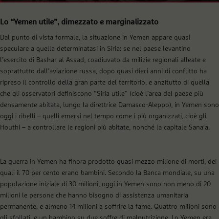
Lo “Yemen utile”, dimezzato e marginalizzato
Dal punto di vista formale, la situazione in Yemen appare quasi
speculare a quella determinatasi in Siria: se nel paese levantino
l’esercito di Bashar al Assad, coadiuvato da milizie regionali alleate e
soprattutto dall’aviazione russa, dopo quasi dieci anni di conflitto ha
ripreso il controllo della gran parte del territorio, e anzitutto di quella
che gli osservatori definiscono “Siria utile” (cioè l’area del paese più
densamente abitata, lungo la direttrice Damasco-Aleppo), in Yemen sono
oggi i ribelli – quelli emersi nel tempo come i più organizzati, cioè gli
Houthi – a controllare le regioni più abitate, nonché la capitale Sana′a.
La guerra in Yemen ha finora prodotto quasi mezzo milione di morti, dei
quali il 70 per cento erano bambini. Secondo la Banca mondiale, su una
popolazione iniziale di 30 milioni, oggi in Yemen sono non meno di 20
milioni le persone che hanno bisogno di assistenza umanitaria
permanente, e almeno 14 milioni a soffrire la fame. Quattro milioni sono
gli sfollati, e un bambino su due soffre di malnutrizione. Lo Yemen era