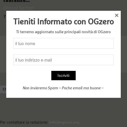
caucasico...
Gianni Sartori
×
7 Ottobre 2020
Tieniti Informato con OGzero
Ti terremo aggiornato sulle principali novità di OGzero
Non invieremo Spam – Poche email ma buone –
Chi siamo
Come funziona OGzero
Complici nel web
Per contattare la redazione:
info@ogzero.org