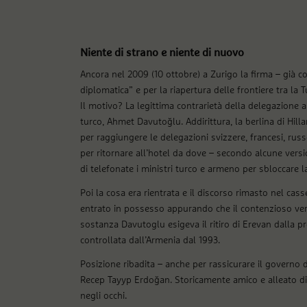
Niente di strano e niente di nuovo
Ancora nel 2009 (10 ottobre) a Zurigo la firma – già 
diplomatica” e per la riapertura delle frontiere tra la
Il motivo? La legittima contrarietà della delegazione a
turco, Ahmet Davutoğlu. Addirittura, la berlina di Hilla
per raggiungere le delegazioni svizzere, francesi, ru
per ritornare all’hotel da dove – secondo alcune ver
di telefonate i ministri turco e armeno per sbloccare l
Poi la cosa era rientrata e il discorso rimasto nel cas
entrato in possesso appurando che il contenzioso ve
sostanza Davutoglu esigeva il ritiro di Erevan dalla p
controllata dall’Armenia dal 1993.
Posizione ribadita – anche per rassicurare il governo 
Recep Tayyp Erdoğan. Storicamente amico e alleato di
negli occhi.