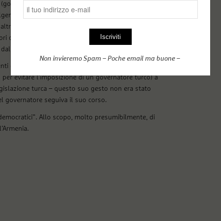
(governatore, prefetto, podestà…?) alla città curda di
ilgen e
Şevîn
Alaca, esponenti dell’Hdp) erano stati
ltri esponenti politici nell’ambito delle “indagini di
mbri del consiglio comunale e due membri
l servizio o costretti alle dimissioni.
Non invieremo Spam – Poche email ma buone –
nti dell’Hdp risaliva al 25 settembre. Le sue dimissioni
per evitare l’imposizione di un governatore turco) a
egislazione turca – questo suo gesto non era stato
el governatore seguiva il suo corso.
i democratici”. Allo scopo, molto presumibilmente, di
l’Armenia.