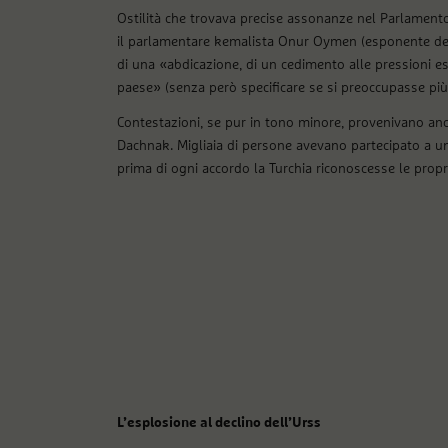
Ostilità che trovava precise assonanze nel Parlamento
il parlamentare kemalista Onur Oymen (esponente del
di una «abdicazione, di un cedimento alle pressioni e
paese» (senza però specificare se si preoccupasse più d
Contestazioni, se pur in tono minore, provenivano anch
Dachnak. Migliaia di persone avevano partecipato a u
prima di ogni accordo la Turchia riconoscesse le propri
L’esplosione al declino dell’Urss