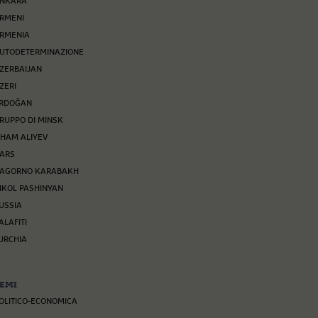
NKARA
RMENI
RMENIA
UTODETERMINAZIONE
ZERBAIJAN
ZERI
RDOĞAN
RUPPO DI MINSK
LHAM ALIYEV
ARS
AGORNO KARABAKH
IKOL PASHINYAN
USSIA
ALAFITI
URCHIA
EMI
OLITICO-ECONOMICA