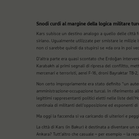
Snodi curdi al margine della logica militare tu
Kars subisce un destino analogo a quello delle città fr
siriano. Ugualmente utilizzate per smistare le milizie
non ci sarebbe quindi da stupirsi se «da ora in poi ved
D’altra parte era quasi scontato che Erdoğan interve
Karabakh ai primi segnali di ripresa del conflitto, mett
mercenari e terroristi, aerei F-16, droni Bayraktar TB-2, v
Non certo impropriamente era stato definito “un autent
amministrazione-occupazione turca). In riferimento all
legittimi rappresentanti politici eletti nelle liste dell’
centinaia di militanti dell’opposizione ed esponenti di
Ma oggi la faccenda si va caricando di ulteriori e peggi
La città di Kars (in Bakur) è destinata a diventare un 
Ankara? Tutt’altro che casuale – per esempio – la rep