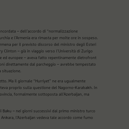
concordata – dell’accordo di “normalizzazione
 Turchia e l’Armenia era rimasta per molte ore in sospeso.
rmena per il previsto discorso del ministro degli Esteri
ry Clinton – già in viaggio verso l’Università di Zurigo
sse ed europee – aveva fatto repentinamente dietrofront
sioni direttamente dal parcheggio – avrebbe tempestato
a situazione.
setto. Ma il giornale “Hurriyet” ne era ugualmente
rteva proprio sulla questione del Nagorno-Karabakh. In
rovincia, formalmente sottoposta all’Azerbaijan, ma
di Baku – nei giorni successivi dal primo ministro turco
 Ankara, l’Azerbaijan vedeva tale accordo come fumo