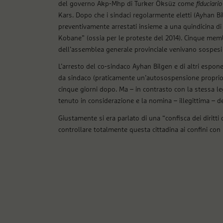
del governo Akp-Mhp di Turker Öksüz come
fiduciario
Kars. Dopo che i sindaci regolarmente eletti (Ayhan B
preventivamente arrestati insieme a una quindicina di a
Kobane” (ossia per le proteste del 2014). Cinque me
dell’assemblea generale provinciale venivano sospesi da
L’arresto del co-sindaco Ayhan Bilgen e di altri espone
da sindaco (praticamente un’autosospensione proprio 
cinque giorni dopo. Ma – in contrasto con la stessa l
tenuto in considerazione e la nomina – illegittima – d
Giustamente si era parlato di una “confisca dei diritt
controllare totalmente questa cittadina ai confini con 