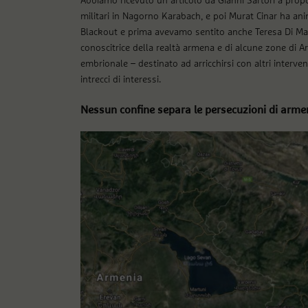
Abbiamo ricevuto un articolo da Gianni Sartori a prop
militari in Nagorno Karabach, e poi Murat Cinar ha an
Blackout e prima avevamo sentito anche Teresa Di Mau
conoscitrice della realtà armena e di alcune zone di Ar
embrionale – destinato ad arricchirsi con altri interventi,
intrecci di interessi.
Nessun confine separa le persecuzioni di armen