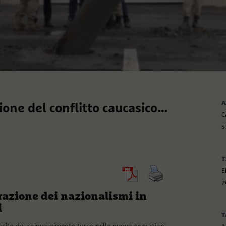
A
ione del conflitto caucasico…
C
S
T
E
P
razione dei nazionalismi in
i
T