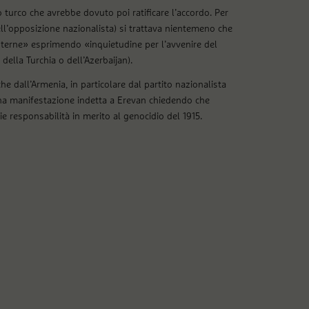
 turco che avrebbe dovuto poi ratificare l’accordo. Per
l’opposizione nazionalista) si trattava nientemeno che
sterne» esprimendo «inquietudine per l’avvenire del
ella Turchia o dell’Azerbaijan).
e dall’Armenia, in particolare dal partito nazionalista
na manifestazione indetta a Erevan chiedendo che
e responsabilità in merito al genocidio del 1915.