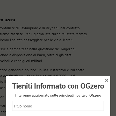
rco-azera
ontaliere di Ceylanpinar e di Reyhanlı nel conflitto
 islamo-fasciste. Per il giornalista curdo Mustafa Mamay
remo i salafiti passeggiare per le vie di Kars».
nisse a gamba tesa nella questione del Nagorno-
endo a disposizione di Baku, oltre ai già citati
eicoli e consiglieri militari.
ico genocidio politico” in Bakur (territori curdi sotto
a destituzione – dopo le elezioni del 2019 – dei
×
Hdp (Partito Democratico dei Popoli) e l’arresto di
Tieniti Informato con OGzero
 associazioni curde.
Ti terremo aggiornato sulle principali novità di OGzero
ori implicazioni.
centro di smistamento per jihadisti e mercenari di
entina imposizione da parte del Ministero dell’Interno