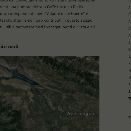
osito del coinvolgimento turco nelle nuove operazioni
A
imato una puntata del suo Caffè turco su Radio
A
ro, corrispondente per l’“Atlante delle Guerre” e
A
tsakhi: alterniamo i loro contributi in questo spazio
A
 utili a raccontare tutti i variegati punti di vista e gli
A
A
E
i e curdi
G
I
K
N
N
R
S
T
T
P