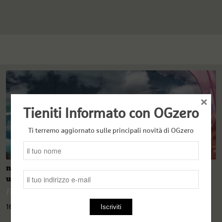
×
Tieniti Informato con OGzero
Ti terremo aggiornato sulle principali novità di OGzero
n. 18 - Tra monti e boschi alpini. La frontiera che
uccide (I)
Fabiana Triburgo
16 Marzo 2022