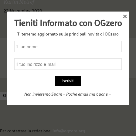
Karim Metref
22 Novembre 2020
×
Tieniti Informato con OGzero
Ti terremo aggiornato sulle principali novità di OGzero
Non invieremo Spam – Poche email ma buone –
Chi siamo
Come funziona OGzero
Complici nel web
Per contattare la redazione:
info@ogzero.org