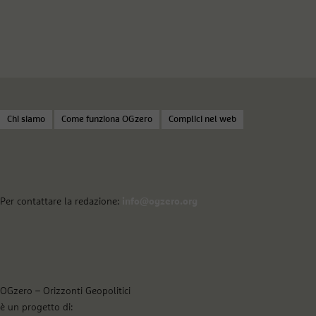
Chi siamo
Come funziona OGzero
Complici nel web
Per contattare la redazione:
info@ogzero.org
OGzero – Orizzonti Geopolitici
è un progetto di: