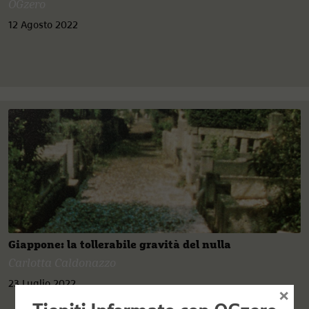
OGzero
12 Agosto 2022
Giappone: la tollerabile gravità del nulla
Carlotta Caldonazzo
23 Luglio 2022
×