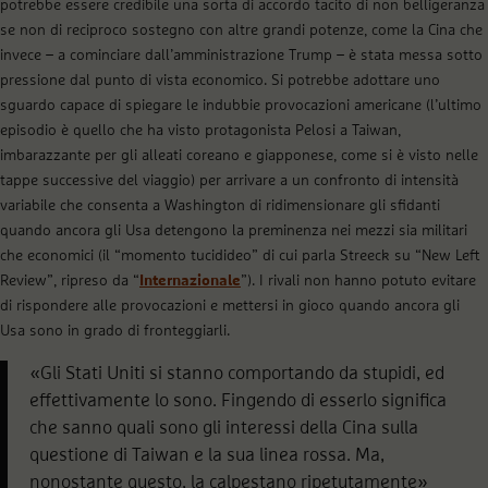
potrebbe essere credibile una sorta di accordo tacito di non belligeranza
se non di reciproco sostegno con altre grandi potenze, come la Cina che
invece – a cominciare dall’amministrazione Trump – è stata messa sotto
pressione dal punto di vista economico. Si potrebbe adottare uno
sguardo capace di spiegare le indubbie provocazioni americane (l’ultimo
episodio è quello che ha visto protagonista Pelosi a Taiwan,
imbarazzante per gli alleati coreano e giapponese, come si è visto nelle
tappe successive del viaggio) per arrivare a un confronto di intensità
variabile che consenta a Washington di ridimensionare gli sfidanti
quando ancora gli Usa detengono la preminenza nei mezzi sia militari
che economici (il “momento tucidideo” di cui parla Streeck su “New Left
Review”, ripreso da “
Internazionale
”). I rivali non hanno potuto evitare
di rispondere alle provocazioni e mettersi in gioco quando ancora gli
Usa sono in grado di fronteggiarli.
«Gli Stati Uniti si stanno comportando da stupidi, ed
effettivamente lo sono. Fingendo di esserlo significa
che sanno quali sono gli interessi della Cina sulla
questione di Taiwan e la sua linea rossa. Ma,
nonostante questo, la calpestano ripetutamente»