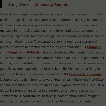
(Wang Wen dell’
Università Renmin
)
Si è arrivati alla guerra aperta perché a quel risultato erano improntati i
piani strategici di tutti i protagonisti per rispondere all’esigenza da parte
di potenze nucleari energivore di espandere il controllo di risorse e
mercati e in nome di quelle dinamiche dominanti si sta tentando la
scalata all’egemonia, la stessa che gli Usa intendono mantenere ancora
per alcuni decenni, com’è avvenuto 30 anni fa quando a crescere al
punto da sfidare la preminenza tecnologico-finanziaria fu il
Giappone
simboleggiato da Goldrake
, allora detentore delle maggiori conoscenze
sui semiconduttori e ora investito da Blinken del ruolo di gendarme del
Pacifico; la sfida di Tokyo fu ridimensionata proprio con l’avvento della
globalizzazione e agevolando la crescita della Cina ispirata a Deng in
grado di eclissare prima e surclassare nel 2010
l’ascesa del Giappone
–
isolato e costituzionalmente privo di deterrenza militare; ora il conflitto
appena scatenato rappresenta la fine della globalizzazione e l’industria
nipponica torna a fare da testa di ponte per conservare al campo
“occidentale” il controllo dei microchip, collaborando con le maggiori
fabbriche di Taiwan. Premendo così in ambito tecnologico sulla