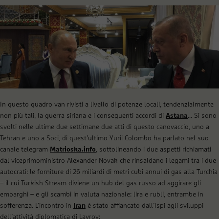
In questo quadro van rivisti a livello di potenze locali, tendenzialmente
non più tali, la guerra siriana e i conseguenti accordi di
Astana
… Si sono
svolti nelle ultime due settimane due atti di questo canovaccio, uno a
Tehran e uno a Soci, di quest’ultimo Yurii Colombo ha parlato nel suo
canale telegram
Matrioska.info
, sottolineando i due aspetti richiamati
dal viceprimoministro Alexander Novak che rinsaldano i legami tra i due
autocrati: le forniture di 26 miliardi di metri cubi annui di gas alla Turchia
– il cui Turkish Stream diviene un hub del gas russo ad aggirare gli
embarghi – e gli scambi in valuta nazionale: lira e rubli, entrambe in
sofferenza. L’incontro in
Iran
è stato affiancato dall’Ispi agli sviluppi
dell’attività diplomatica di Lavrov: