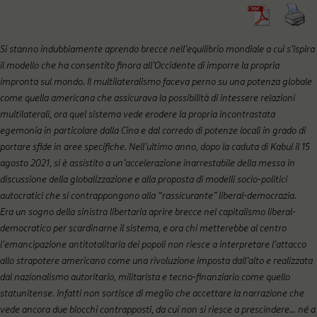
Si stanno indubbiamente aprendo brecce nell’equilibrio mondiale a cui s’ispira
il modello che ha consentito finora all’Occidente di imporre la propria
impronta sul mondo. Il multilateralismo faceva perno su una potenza globale
come quella americana che assicurava la possibilità di intessere relazioni
multilaterali, ora quel sistema vede erodere la propria incontrastata
egemonia in particolare dalla Cina e dal corredo di potenze locali in grado di
portare sfide in aree specifiche. Nell’ultimo anno, dopo la caduta di Kabul il 15
agosto 2021, si è assistito a un’accelerazione inarrestabile della messa in
discussione della globalizzazione e alla proposta di modelli socio-politici
autocratici che si contrappongono alla “rassicurante” liberal-democrazia.
Era un sogno della sinistra libertaria aprire brecce nel capitalismo liberal-
democratico per scardinarne il sistema, e ora chi metterebbe al centro
l’emancipazione antitotalitaria dei popoli non riesce a interpretare l’attacco
allo strapotere americano come una rivoluzione imposta dall’alto e realizzata
dal nazionalismo autoritario, militarista e tecno-finanziario come quello
statunitense. Infatti non sortisce di meglio che accettare la narrazione che
vede ancora due blocchi contrapposti, da cui non si riesce a prescindere… né a