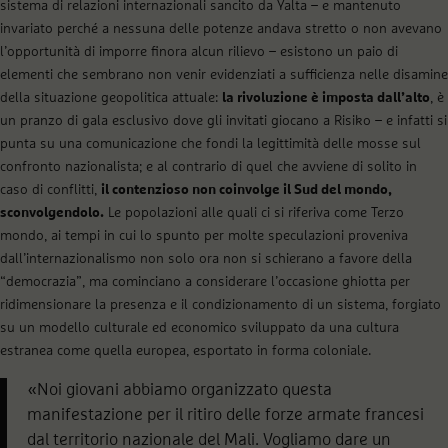
sistema di relazioni internazionali sancito da Yalta – e mantenuto
invariato perché a nessuna delle potenze andava stretto o non avevano
l’opportunità di imporre finora alcun rilievo – esistono un paio di
elementi che sembrano non venir evidenziati a sufficienza nelle disamine
della situazione geopolitica attuale:
la rivoluzione è imposta dall’alto
, è
un pranzo di gala esclusivo dove gli invitati giocano a Risiko – e infatti si
punta su una comunicazione che fondi la legittimità delle mosse sul
confronto nazionalista; e al contrario di quel che avviene di solito in
caso di conflitti,
il contenzioso non coinvolge il Sud del mondo,
sconvolgendolo.
Le popolazioni alle quali ci si riferiva come Terzo
mondo, ai tempi in cui lo spunto per molte speculazioni proveniva
dall’internazionalismo non solo ora non si schierano a favore della
“democrazia”, ma cominciano a considerare l’occasione ghiotta per
ridimensionare la presenza e il condizionamento di un sistema, forgiato
su un modello culturale ed economico sviluppato da una cultura
estranea come quella europea, esportato in forma coloniale.
«Noi giovani abbiamo organizzato questa
manifestazione per il ritiro delle forze armate francesi
dal territorio nazionale del Mali. Vogliamo dare un