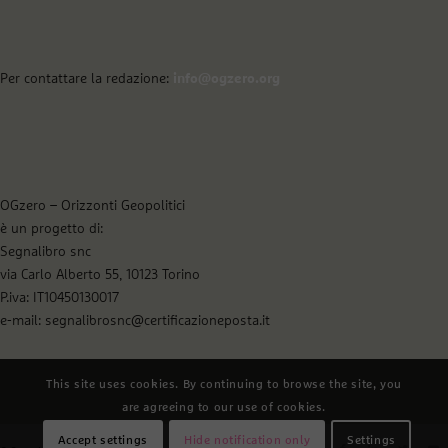
Per contattare la redazione:
info@ogzero.org
OGzero – Orizzonti Geopolitici
è un progetto di:
Segnalibro snc
via Carlo Alberto 55, 10123 Torino
P.iva: IT10450130017
e-mail: segnalibrosnc@certificazioneposta.it
This site uses cookies. By continuing to browse the site, you
are agreeing to our use of cookies.
Accept settings
Hide notification only
Settings