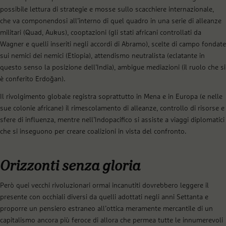
possibile lettura di strategie e mosse sullo scacchiere internazionale,
che va componendosi all’interno di quel quadro in una serie di alleanze
militari (Quad, Aukus), cooptazioni (gli stati africani controllati da
Wagner e quelli inseriti negli accordi di Abramo), scelte di campo fondate
sui nemici dei nemici (Etiopia), attendismo neutralista (eclatante in
questo senso la posizione dell’India), ambigue mediazioni (il ruolo che si
è conferito Erdoğan).
Il rivolgimento globale registra soprattutto in Mena e in Europa (e nelle
sue colonie africane) il rimescolamento di alleanze, controllo di risorse e
sfere di influenza, mentre nell’Indopacifico si assiste a viaggi diplomatici
che si inseguono per creare coalizioni in vista del confronto.
Orizzonti senza gloria
Però quei vecchi rivoluzionari ormai incanutiti dovrebbero leggere il
presente con occhiali diversi da quelli adottati negli anni Settanta e
proporre un pensiero estraneo all’ottica meramente mercantile di un
capitalismo ancora più feroce di allora che permea tutte le innumerevoli