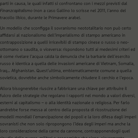
parti in causa, le quali infatti si confrontano con i mezzi previsti dal
Finanzcapitalismo
(non a caso Gallino lo scrisse nel 2011, l’anno del
tracollo libico, durante le Primavere arabe).
Un modello che sconfigga il sovranismo neototalitario non può certo
affidarsi al nazionalismo dell’imperialismo di stampo americano in
contrapposizione a quelli irricevibili di stampo cinese o russo o neo-
ottomano o saudita, o viceversa: rispondono tutti ai medesimi criteri ed
è come rivelare l’acqua calda la denuncia che la barbarie dell’esercito
russo è identica a quella delle invasioni americane di Vietnam, Somalia,
Iraq… Afghanistan. Quest’ultima, emblematicamente comune a quella
sovietica, dovrebbe anche simbolicamente chiudere il cerchio e l’epoca.
Allora bisognerebbe riuscire a fabbricare una chiave per attribuire il
fulcro delle strategie che regolano i rapporti nel mondo a valori diversi,
esterni al capitalismo – o alla identità nazionale o religiosa. Per farlo
andrebbe forse messa al centro della proposta di ricostruzione dei
modelli mondiali l’emancipazione dei popoli e la loro difesa dagli imperi
sovranisti che non solo ripropongono l’idea degli imperi ma anche la
loro considerazione della carne da cannone, contrapponendogli quel