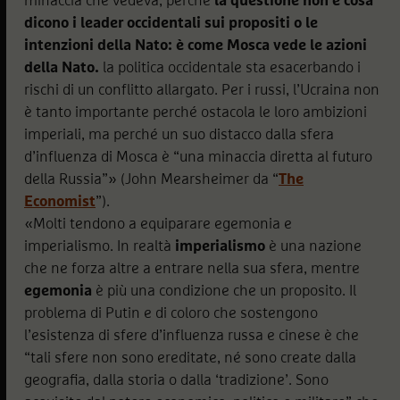
minaccia che vedeva, perché
la questione non è cosa
dicono i leader occidentali sui propositi o le
intenzioni della Nato: è come Mosca vede le azioni
della Nato.
la politica occidentale sta esacerbando i
rischi di un conflitto allargato. Per i russi, l’Ucraina non
è tanto importante perché ostacola le loro ambizioni
imperiali, ma perché un suo distacco dalla sfera
d’influenza di Mosca è “una minaccia diretta al futuro
della Russia”» (John Mearsheimer da “
The
Economist
”).
«Molti tendono a equiparare egemonia e
imperialismo. In realtà
imperialismo
è una nazione
che ne forza altre a entrare nella sua sfera, mentre
egemonia
è più una condizione che un proposito. Il
problema di Putin e di coloro che sostengono
l’esistenza di sfere d’influenza russa e cinese è che
“tali sfere non sono ereditate, né sono create dalla
geografia, dalla storia o dalla ‘tradizione’. Sono