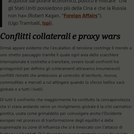
acquisite dal potere economico, politico e militare” che
gli Stati Uniti possiedono più della Cina e che la Russia
non ha» (Robert Kagan, “
Foreign Affairs
”).
(Ugo Tramballi,
Ispi
).
Conflitti collaterali e proxy wars
Ormai appare evidente che l’escalation di tensione costringe il mondo a
uno stretto passaggio tramite il quale ogni area dello scacchiere
internazionale è costretta a transitare, ovvero locali confronti tra
protagonisti per definire gli schieramenti attraverso innumerevoli
conflitti ristretti che ambiscono al controllo di territorio, risorse,
commodities e mercati a cui attingere quando lo sforzo bellico sarà
globale e a tutti i livelli.
Di tutti il confronto che maggiormente ha costituito la consapevolezza
che si stava andando verso un rivolgimento globale è la crisi sarmatico-
pontica, usata come grimaldello per coinvolgere anche l’Occidente
europeo nel processo di trasformazione degli equilibri e delle
supremazie su zone di influenza che si è innescato con l’attacco di