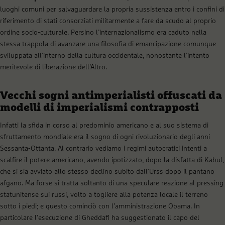
luoghi comuni per salvaguardare la propria sussistenza entro i confini di
riferimento di stati consorziati militarmente a fare da scudo al proprio
ordine socio-culturale. Persino l’internazionalismo era caduto nella
stessa trappola di avanzare una filosofia di emancipazione comunque
sviluppata all’interno della cultura occidentale, nonostante l’intento
meritevole di liberazione dell’Altro.
Vecchi sogni antimperialisti offuscati da
modelli di imperialismi contrapposti
Infatti la sfida in corso al predominio americano e al suo sistema di
sfruttamento mondiale era il sogno di ogni rivoluzionario degli anni
Sessanta-Ottanta. Al contrario vediamo i regimi autocratici intenti a
scalfire il potere americano, avendo ipotizzato, dopo la disfatta di Kabul,
che si sia avviato allo stesso declino subito dall’Urss dopo il pantano
afgano. Ma forse si tratta soltanto di una speculare reazione al pressing
statunitense sui russi, volto a togliere alla potenza locale il terreno
sotto i piedi; e questo cominciò con l’amministrazione Obama. In
particolare l’esecuzione di Gheddafi ha suggestionato il capo del