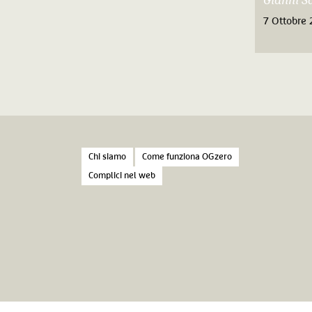
Gianni Sa
7 Ottobre
Chi siamo
Come funziona OGzero
Complici nel web