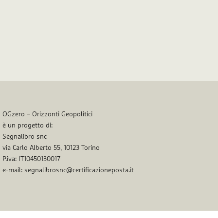
OGzero – Orizzonti Geopolitici
è un progetto di:
Segnalibro snc
via Carlo Alberto 55, 10123 Torino
P.iva: IT10450130017
e-mail: segnalibrosnc@certificazioneposta.it