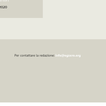
rtori
 2020
Per contattare la redazione:
info@ogzero.org