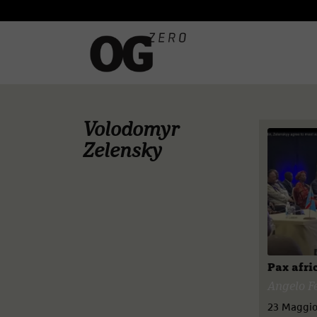
Volodomyr
Zelensky
Pax afri
Angelo F
23 Maggio