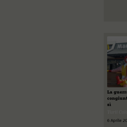
La guerr
congiunt
sì
Yurii Co
6 Aprile 2