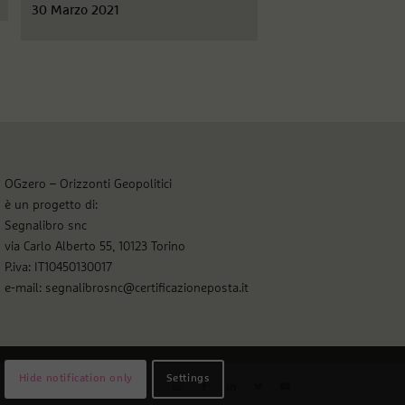
30 Marzo 2021
OGzero – Orizzonti Geopolitici
è un progetto di:
Segnalibro snc
via Carlo Alberto 55, 10123 Torino
P.iva: IT10450130017
e-mail: segnalibrosnc@certificazioneposta.it
Hide notification only
Settings