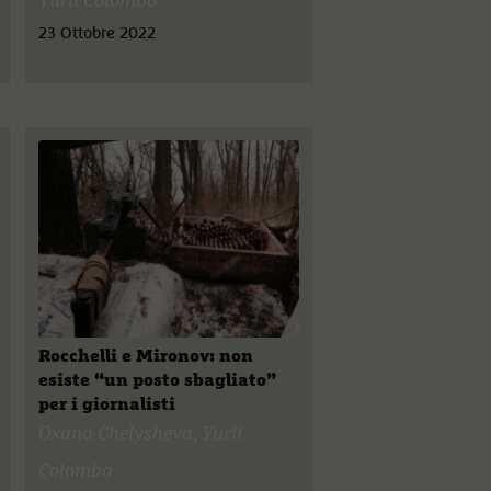
Yurii Colombo
23 Ottobre 2022
Rocchelli e Mironov: non
esiste “un posto sbagliato”
per i giornalisti
Oxana Chelysheva
,
Yurii
Colombo