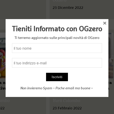
OGzero
23 Dicembre 2022
×
Tieniti Informato con OGzero
Ti terremo aggiornato sulle principali novità di OGzero
a non ha il
Sipario sull’ouverture tattica
ivo, ma l’economia
in Donbass. Ora la strategia
Non invieremo Spam – Poche email ma buone –
si impronta al dissidio
lombo
Yurii Colombo
022
23 Febbraio 2022