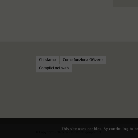
Chi siamo
Come funziona OGzero
Complici nel web
This site uses cookies. By continuing to b
© Copyright - OGzero - Orizzonti geopolitici