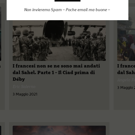
Non invieremo Spam – Poche email ma buone –
a
I francesi non se ne sono mai andati
I franc
dal Sahel. Parte 1 - Il Ciad prima di
dal Sah
Déby
Angelo Fe
Eric Salerno
3 Maggio 
3 Maggio 2021