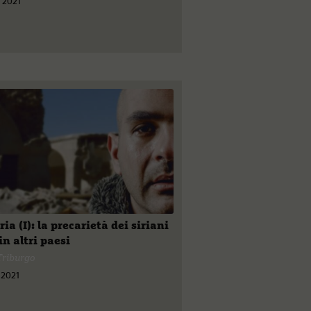
 2021
iria (I): la precarietà dei siriani
in altri paesi
Triburgo
 2021