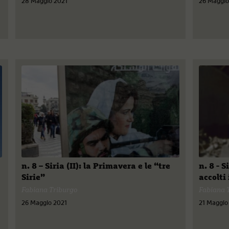
28 Maggio 2021
26 Maggio
n. 8 – Siria (II): la Primavera e le “tre
n. 8 - S
Sirie”
accolti 
Fabiana Triburgo
Fabiana 
26 Maggio 2021
21 Maggio