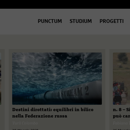
PUNCTUM
STUDIUM
PROGETTI
Destini dirottati: equilibri in bilico
n. 8 – 
nella Federazione russa
può ca
Yurii Colombo
Fabiana 