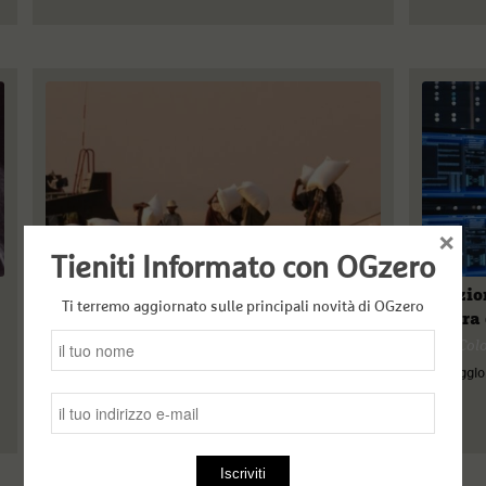
×
Tieniti Informato con OGzero
Terre rare e guerre abbondanti
L’opzio
Ti terremo aggiornato sulle principali novità di OGzero
guerra 
Claudio Canal
Yurii Co
13 Maggio 2021
10 Maggio