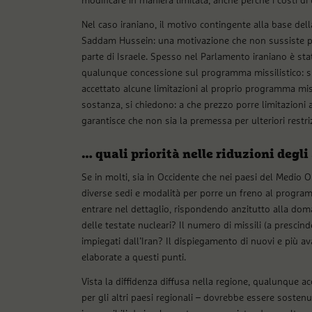
modificare in maniera limitata, anche perché i costi d
Nel caso iraniano, il motivo contingente alla base della
Saddam Hussein: una motivazione che non sussiste più
parte di Israele. Spesso nel Parlamento iraniano è stat
qualunque concessione sul programma missilistico: sia l
accettato alcune limitazioni al proprio programma missi
sostanza, si chiedono: a che prezzo porre limitazioni 
garantisce che non sia la premessa per ulteriori restriz
… quali priorità nelle riduzioni degli
Se in molti, sia in Occidente che nei paesi del Medio O
diverse sedi e modalità per porre un freno al program
entrare nel dettaglio, rispondendo anzitutto alla doma
delle testate nucleari? Il numero di missili (a prescind
impiegati dall’Iran? Il dispiegamento di nuovi e più ava
elaborate a questi punti.
Vista la diffidenza diffusa nella regione, qualunque ac
per gli altri paesi regionali – dovrebbe essere sosten