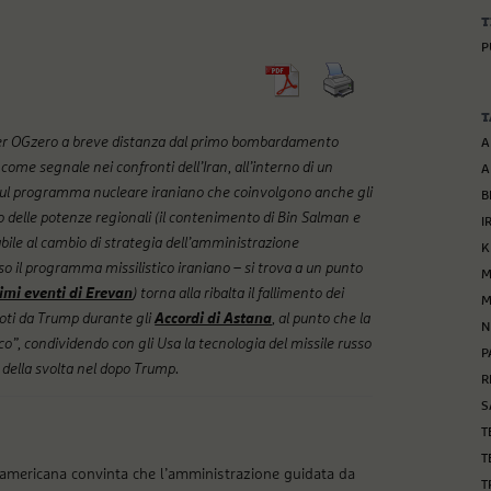
T
P
T
 per OGzero a breve distanza dal primo bombardamento
A
a come segnale nei confronti dell’Iran, all’interno di un
A
 sul programma nucleare iraniano che coinvolgono anche gli
B
 delle potenze regionali (il contenimento di Bin Salman e
I
abile al cambio di strategia dell’amministrazione
K
uso il programma missilistico iraniano – si trova a un punto
M
timi eventi di Erevan
) torna alla ribalta il fallimento dei
M
vuoti da Trump durante gli
Accordi di Astana
, al punto che la
N
ico”, condividendo con gli Usa la tecnologia del missile russo
P
 della svolta nel dopo Trump.
R
S
T
T
a americana convinta che l’amministrazione guidata da
T