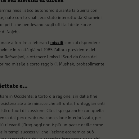
a sui sistemi di difesa
gramma missilistico autonomo durante la Guerra con
te, nato con lo shah, era stato interrotto da Khomeini,
sospetti che pendevano sugli ufficiali delle Forze
 di Nojeh).
ionale a fornire a Teheran i
missili
con cui rispondere
nvinse in realtà già nel 1985 l’allora presidente del
 Rafsanjani, a ottenere i missili Scud da Corea del
l primo missile a corto raggio (il Mushak, probabilmente
iettate e…
iare in Occidente: a torto o a ragione, sin dalla fine
a esistenziale alle minacce che affronta, fronteggiamenti
tico fuori discussione. Ciò si spiega anche con quella
nza dal percorso): una concezione interiorizzata, per
iù rilevanti (l’Iraq oggi non è più un paese ostile come
 in tempi successivi, che l’azione economica può