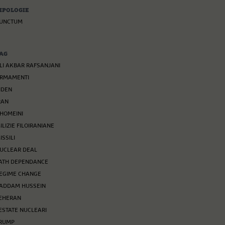
IPOLOGIE
UNCTUM
AG
LI AKBAR RAFSANJANI
RMAMENTI
IDEN
RAN
HOMEINI
ILIZIE FILOIRANIANE
ISSILI
UCLEAR DEAL
ATH DEPENDANCE
EGIME CHANGE
ADDAM HUSSEIN
EHERAN
ESTATE NUCLEARI
RUMP