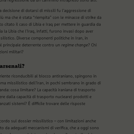
i una regressione da un cammino intrapreso sono alti.
 decisione di dotarsi di missili fu l’aggressione di
 ma che è stata “riempita” con le minacce di strike da
o citato il caso di Libia e Iraq per mettere in guardia da
a Libia che l’Iraq, infatti, furono invasi dopo aver
listico. Diverse componenti politiche in Iran, in
al principale deterrente contro un
regime change
? Chi
ioni militari?
 arsenali?
riente riconducibili al blocco antiraniano, spingono in
ma missilistico dell’Iran, in pochi sembrano in grado di
nda: cosa limitare? La capacità iraniana di trasporto
ere dalla capacità di trasporto nucleare) prodotti e
nzati sistemi? È difficile trovare delle risposte
cordo sul dossier missilistico – con limitazioni anche
uto da adeguati meccanismi di verifica, che a oggi sono