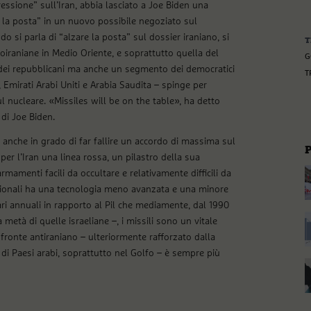
ssione” sull’Iran, abbia lasciato a Joe Biden una
e la posta” in un nuovo possibile negoziato sul
o si parla di “alzare la posta” sul dossier iraniano, si
T
iloiraniane in Medio Oriente, e soprattutto quella del
G
 dei repubblicani ma anche un segmento dei democratici
T
e, Emirati Arabi Uniti e Arabia Saudita – spinge per
l nucleare. «Missiles will be on the table», ha detto
di Joe Biden.
 anche in grado di far fallire un accordo di massima sul
per l’Iran una linea rossa, un pilastro della sua
armamenti facili da occultare e relativamente difficili da
 regionali ha una tecnologia meno avanzata e una minore
ari annuali in rapporto al Pil che mediamente, dal 1990
metà di quelle israeliane –, i missili sono un vitale
 fronte antiraniano – ulteriormente rafforzato dalla
 di Paesi arabi, soprattutto nel Golfo – è sempre più