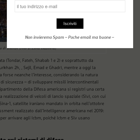
Non invieremo Spam – Poche email ma buone –
esa di Teheran (Foto di Elena Odareeva)
ata (Tondar, Fateh, Shabab 1 e 2) e soprattutto da
urkhan 2h, , Sejil, Emad e Ghadr), mentre a oggi la
a forse neanche l’interesse, considerando la natura
di sicurezza – di sviluppare missili intercontinentali
ipartimento della Difesa americana si registri una certa
 realizzazione di veicoli di lancio spaziale (Slv), con cui
l Sina-1, satellite iraniano mandato in orbita nell’ottobre
sment realizzato dall’intelligence americana nel 2019:
 per arrivare agli Icbm, poiché Icbm e Slv usano