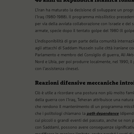
40 anni di Repubblica islamica fondat
L’Iran ha maturato la decisione di sviluppare un pro
l’Iraq (1980-1988). Il programma missilistico preceden
per via della avviata collaborazione con Israele e dei 
armate, specie dopo il tentato golpe del 1980 (il golpe
L’indisponibilità di gran parte della comunità internaz
agli attacchi di Saddam Hussein sulle città iraniane co
Parlamento e membro del Consiglio di guerra, Ali Akbar
Nord e Libia, per poi produrre localmente, nel 1990, i
con l’assistenza cinese).
Reazioni difensive meccaniche intro
Ciò è utile a ricordare una postura non più molto famil
della guerra con l’Iraq, Teheran attribuisce una natur
che rendono il mantenimento di un programma missilis
che i politologi chiamano la
path dependance
(dipende
cui piccoli o grandi eventi del passato, anche se non p
con Saddam), possono avere conseguenze significative