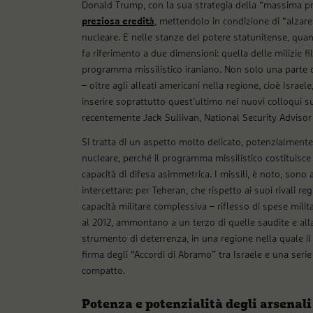
Donald Trump, con la sua strategia della “massima pre
preziosa eredità
, mettendolo in condizione di “alzar
nucleare. E nelle stanze del potere statunitense, quand
fa riferimento a due dimensioni: quella delle milizie f
programma missilistico iraniano. Non solo una parte
– oltre agli alleati americani nella regione, cioè Israel
inserire soprattutto quest’ultimo nei nuovi colloqui su
recentemente Jack Sullivan, National Security Advisor 
Si tratta di un aspetto molto delicato, potenzialmente
nucleare, perché il programma missilistico costituisce 
capacità di difesa asimmetrica. I missili, è noto, sono 
intercettare: per Teheran, che rispetto ai suoi rivali
capacità militare complessiva – riflesso di spese milit
al 2012, ammontano a un terzo di quelle saudite e alla 
strumento di deterrenza, in una regione nella quale il
firma degli “Accordi di Abramo” tra Israele e una serie
compatto.
Potenza e potenzialità degli arsenali