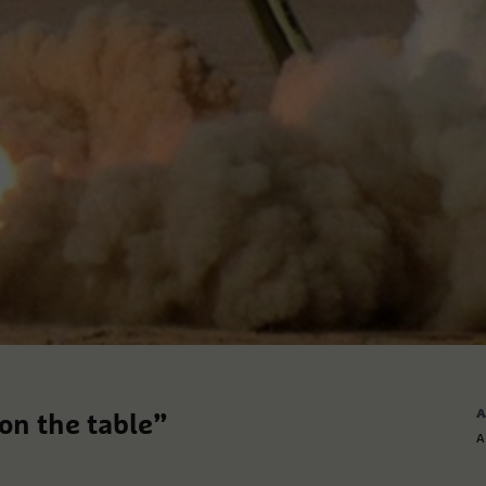
A
 on the table”
A