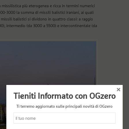
 missilistica più eterogenea e ricca in termini numerici
0-3000 la somma di missili balistici iraniani, ai quali
issili balistici si dividono in quattro classi: a raggio
00), intermedio (da 3000 a 5500) e intercontinentale (da
×
Tieniti Informato con OGzero
Ti terremo aggiornato sulle principali novità di OGzero