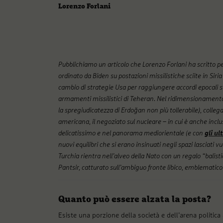
Lorenzo Forlani
Pubblichiamo un articolo che Lorenzo Forlani ha scritto
ordinato da Biden su postazioni missilistiche sciite in Siri
cambio di strategie Usa per raggiungere accordi epocali
armamenti missilistici di Teheran. Nel ridimensionamento
la spregiudicatezza di Erdoğan non più tollerabile), colleg
americana, il negoziato sul nucleare – in cui è anche incl
delicatissimo e nel panorama mediorientale (e con
gli ul
nuovi equilibri che si erano insinuati negli spazi lasciati 
Turchia rientra nell’alveo della Nato con un regalo “balist
Pantsir, catturato sull’ambiguo fronte libico, emblematico
Quanto può essere alzata la posta?
Esiste una porzione della società e dell’arena politic