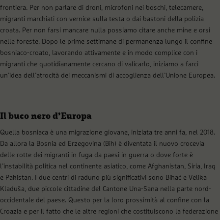
frontiera. Per non parlare di droni, microfoni nei boschi, telecamere,
migranti marchiati con vernice sulla testa o dai bastoni della polizia
croata. Per non farsi mancare nulla possiamo citare anche mine e orsi
nelle foreste. Dopo le prime settimane di permanenza lungo il confine
bosniaco-croato, lavorando attivamente e in modo complice con i
migranti che quotidianamente cercano di valicarlo, iniziamo a farci
un’idea dell’atrocità dei meccanismi di accoglienza dell’Unione Europea.
Il buco nero d’Europa
Quella bosniaca è una migrazione giovane, iniziata tre anni fa, nel 2018.
Da allora la Bosnia ed Erzegovina (Bih) è diventata il nuovo crocevia
delle rotte dei migranti in fuga da paesi in guerra o dove forte è
l’instabilità politica nel continente asiatico, come Afghanistan, Siria, Iraq
e Pakistan. I due centri di raduno più significativi sono Bihać e Velika
Kladuša, due piccole cittadine del Cantone Una-Sana nella parte nord-
occidentale del paese. Questo per la loro prossimità al confine con la
Croazia e per il fatto che le altre regioni che costituiscono la federazione