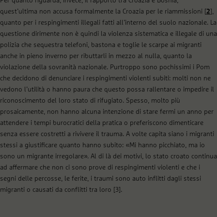
Per quanto riguarda, invece, il rapporto tra Croazia e Bosnia,
quest’ultima non accusa formalmente la Croazia per le riammissioni [
2
],
quanto per i respingimenti illegali fatti all’interno del suolo nazionale. La
questione dirimente non è quindi la violenza sistematica e illegale di una
polizia che sequestra telefoni, bastona e toglie le scarpe ai migranti
anche in pieno inverno per ributtarli in mezzo al nulla, quanto la
violazione della sovranità nazionale. Purtroppo sono pochissimi i Pom
che decidono di denunciare i respingimenti violenti subiti: molti non ne
vedono l’utilità o hanno paura che questo possa rallentare o impedire il
riconoscimento del loro stato di rifugiato. Spesso, molto più
prosaicamente, non hanno alcuna intenzione di stare fermi un anno per
attendere i tempi burocratici della pratica o preferiscono dimenticare
senza essere costretti a rivivere il trauma. A volte capita siano i migranti
stessi a giustificare quanto hanno subito: «Mi hanno picchiato, ma io
sono un migrante irregolare». Al di là dei motivi, lo stato croato continua
ad affermare che non ci sono prove di respingimenti violenti e che i
segni delle percosse, le ferite, i traumi sono auto inflitti dagli stessi
migranti o causati da conflitti tra loro [3].