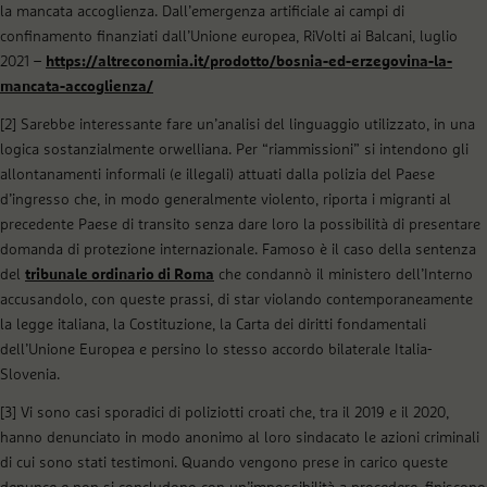
la mancata accoglienza. Dall’emergenza artificiale ai campi di
confinamento finanziati dall’Unione europea
, RiVolti ai Balcani, luglio
2021 –
https://altreconomia.it/prodotto/bosnia-ed-erzegovina-la-
mancata-accoglienza/
[2]
Sarebbe interessante fare un’analisi del linguaggio utilizzato, in una
logica sostanzialmente orwelliana. Per “riammissioni” si intendono gli
allontanamenti informali (e illegali) attuati dalla polizia del Paese
d’ingresso che, in modo generalmente violento, riporta i migranti al
precedente Paese di transito senza dare loro la possibilità di presentare
domanda di protezione internazionale. Famoso è il caso della sentenza
del
tribunale ordinario di Roma
che condannò il ministero dell’Interno
accusandolo, con queste prassi, di star violando contemporaneamente
la legge italiana, la Costituzione, la Carta dei diritti fondamentali
dell’Unione Europea e persino lo stesso accordo bilaterale Italia-
Slovenia.
[3]
Vi sono casi sporadici di poliziotti croati che, tra il 2019 e il 2020,
hanno denunciato in modo anonimo al loro sindacato le azioni criminali
di cui sono stati testimoni. Quando vengono prese in carico queste