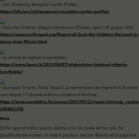
Iom: Temporary Reception Center Profiles
,
https://bih.iom.int/temporary-reception-center-profiles
Save the Children,
Viaggio (attra)verso l’Europa
, report 20 giugno 2021,
https://www.meltingpot.org/Report-di-Save-the-Children-Nascosti-in-
piena-vista-Minori.html
La vittoria dei talebani è inevitabile?
,
https://www.ilpost.it/2021/08/07/afghanistan-talebani-vittoria-
inevitabile/
Giuseppe Smorto, Fabio Tonacci,
Le riammissioni dei migranti in Slovenia
sono illegali, il Tribunale di Roma condanna il Viminale
,
https://www.repubblica.it/cronaca/2021/01/21/news/viminale_condan
283542228/
Note
[1]
Per approfondire quanto questa crisi sia creata ad hoc più che
giustificata dai numeri, si veda il prezioso dossier
Bosnia ed Erzegovina,