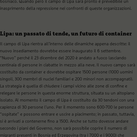
bosniaco. Quando però il campo di Lipa sarà pronto è prevedibile un
inasprimento della repressione nei confronti di queste organizzazioni.
Lipa: un passato di tende, un futuro di container
Il campo di Lipa rientra all’interno delle dinamiche appena descritte: il
nuovo insediamento dovrebbe essere inaugurato il 6 settembre.
“Nuovo” perché il 23 dicembre del 2020 è andato a fuoco lasciando
centinaia di persone in ciabatte in mezzo alla neve. Il nuovo campo sarà
costituito da container e dovrebbe ospitare 1500 persone (1000 uomini
singoli, 300 membri di nuclei familiari e 200 minori non accompagnati).
La strategia è quella di chiudere i campi vicino alle zone di confine e
relegare le persone in questa enorme struttura, situata su un altopiano
isolato. Al momento il campo di Lipa è costituito da 30 tendoni con una
capienza di 30 persone l’uno. Per il momento sono 600-700 le persone
“ospitate” e possono entrare e uscire a piacimento; in passato, tuttavia,
si è arrivati a contenerne fino a 1500. Anche se tutto dovesse andare
secondo i piani del Governo, non sarà possibile coprire il numero di
migranti presenti in Bosnia ed Erzegovina (tra i 7000 e i 9000) che