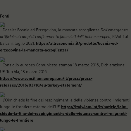
Fonti
Dossier Bosnia ed Erzegovina, la mancata accoglienza
Dall’emergenza
artificiale ai campi di confinamento finanziati dall’Unione europea
, RiVolti ai
Balcani, luglio 2021,
https://altreconomia.it/prodotto/bosnia-ed-
erzegovina-la-mancata-accoglienza/
Consiglio europeo Comunicato stampa 18 marzo 2016, Dichiarazione
UE-Turchia, 18 marzo 2016
https://www.consilium.europa.eu/it/press/press-
releases/2016/03/18/eu-turkey-statement/
L’Oim chiede la fine dei respingimenti e delle violenze contro i migranti
lungo le frontiere esterne dell’UE
https://italy.iom.int/it/notizie/loim-
chiede-la-fine-dei-respingimenti-e-delle-violenze-contro-i-migranti-
lungo-le-frontiere