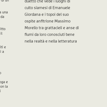
 di un
duetto che vede i luoghi di
culto siamesi di Emanuele
ta una
Giordana e i topoi del suo
 da
ospite anfitrione Massimo
Morello tra grattacieli e anse di
itto
il
fiumi da loro conosciuti bene
nella realtà e nella letteratura
ti e
i a
o
roga e
con la
i