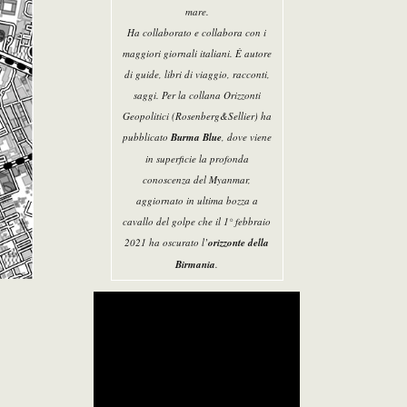
mare.
Ha collaborato e collabora con i
maggiori giornali italiani. È autore
di guide, libri di viaggio, racconti,
saggi. Per la collana Orizzonti
Geopolitici (Rosenberg&Sellier) ha
pubblicato
Burma Blue
, dove viene
in superficie la profonda
conoscenza del Myanmar,
aggiornato in ultima bozza a
cavallo del golpe che il 1° febbraio
2021 ha oscurato l’
orizzonte della
Birmania
.