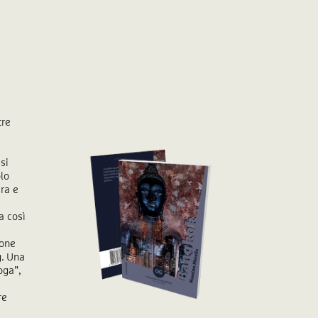
tre
si
olo
era e
a così
ione
g. Una
oga”,
re