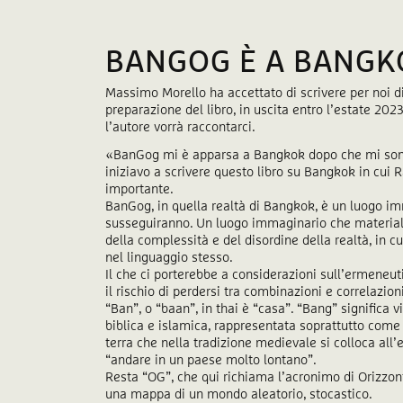
BANGOG È A BANGK
Massimo Morello ha accettato di scrivere per noi di
preparazione del libro, in uscita entro l’estate 202
l’autore vorrà raccontarci.
«BanGog mi è apparsa a Bangkok dopo che mi sono f
iniziavo a scrivere questo libro su Bangkok in cui 
importante.
BanGog, in quella realtà di Bangkok, è un luogo im
susseguiranno. Un luogo immaginario che materializ
della complessità e del disordine della realtà, in cu
nel linguaggio stesso.
Il che ci porterebbe a considerazioni sull’ermeneuti
il rischio di perdersi tra combinazioni e correlazio
“Ban”, o “baan”, in thai è “casa”. “Bang” significa v
biblica e islamica, rappresentata soprattutto com
terra che nella tradizione medievale si colloca all
“andare in un paese molto lontano”.
Resta “OG”, che qui richiama l’acronimo di Orizzont
una mappa di un mondo aleatorio, stocastico.