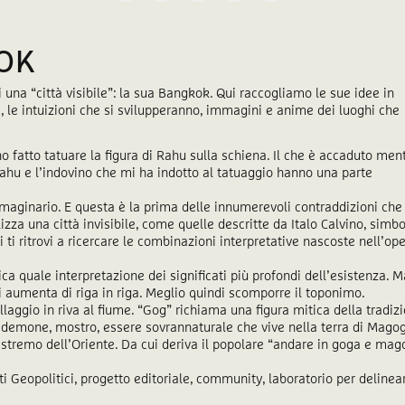
OK
 una “città visibile”: la sua Bangkok. Qui raccogliamo le sue idee in
3, le intuizioni che si svilupperanno, immagini e anime dei luoghi che
atto tatuare la figura di Rahu sulla schiena. Il che è accaduto men
Rahu e l’indovino che mi ha indotto al tatuaggio hanno una parte
maginario. E questa è la prima delle innumerevoli contraddizioni che 
za una città invisibile, come quelle descritte da Italo Calvino, simb
i ti ritrovi a ricercare le combinazioni interpretative nascoste nell’op
ca quale interpretazione dei significati più profondi dell’esistenza. M
ni aumenta di riga in riga. Meglio quindi scomporre il toponimo.
illaggio in riva al fiume. “Gog” richiama una figura mitica della tradiz
e demone, mostro, essere sovrannaturale che vive nella terra di Mago
’estremo dell’Oriente. Da cui deriva il popolare “andare in goga e mag
i Geopolitici, progetto editoriale, community, laboratorio per delinea