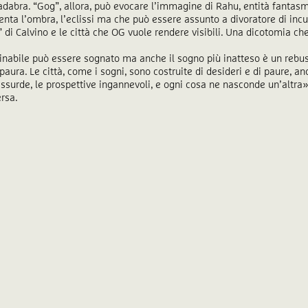
dabra. “Gog”, allora, può evocare l’immagine di Rahu, entità fantas
enta l’ombra, l’eclissi ma che può essere assunto a divoratore di incu
li” di Calvino e le città che OG vuole rendere visibili. Una dicotomia ch
ginabile può essere sognato ma anche il sogno più inatteso è un rebu
aura. Le città, come i sogni, sono costruite di desideri e di paure, a
e assurde, le prospettive ingannevoli, e ogni cosa ne nasconde un’altra»
rsa.