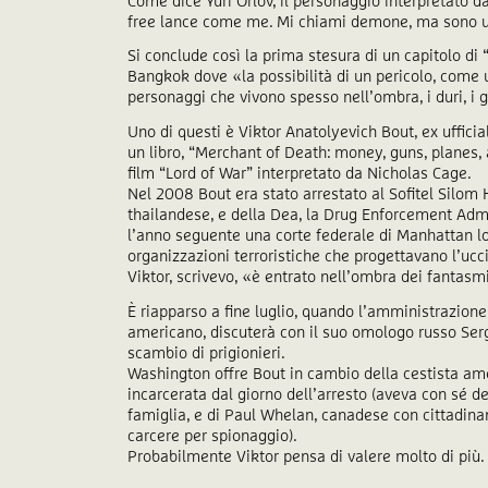
Come dice Yuri Orlov, il personaggio interpretato d
free lance come me. Mi chiami demone, ma sono 
Si conclude così la prima stesura di un capitolo di
Bangkok dove «la possibilità di un pericolo, come u
personaggi che vivono spesso nell’ombra, i duri, i g
Uno di questi è Viktor Anatolyevich Bout, ex ufficia
un libro, “Merchant of Death: money, guns, planes,
film “Lord of War” interpretato da Nicholas Cage.
Nel 2008 Bout era stato arrestato al Sofitel Silom
thailandese, e della Dea, la Drug Enforcement Admi
l’anno seguente una corte federale di Manhattan lo
organizzazioni terroristiche che progettavano l’uccis
Viktor, scrivevo, «è entrato nell’ombra dei fantasm
È riapparso a fine luglio, quando l’amministrazione 
americano, discuterà con il suo omologo russo Serg
scambio di prigionieri.
Washington offre Bout in cambio della cestista amer
incarcerata dal giorno dell’arresto (aveva con sé de
famiglia, e di Paul Whelan, canadese con cittadina
carcere per spionaggio).
Probabilmente Viktor pensa di valere molto di più. 