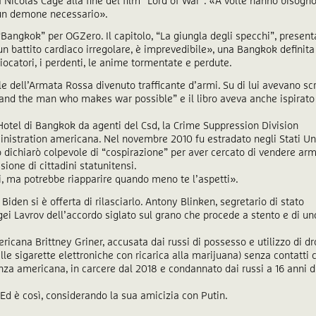
a Nicolas Cage alla fine del film “Lord of War”: «A volte hanno bisogno
un demone necessario».
 “Bangkok” per OGZero. Il capitolo, “La giungla degli specchi”, presen
n battito cardiaco irregolare, è imprevedibile», una Bangkok definita
iocatori, i perdenti, le anime tormentate e perdute.
le dell’Armata Rossa divenuto trafficante d’armi. Su di lui avevano scr
 and the man who makes war possible” e il libro aveva anche ispirato 
 Hotel di Bangkok da agenti del Csd, la Crime Suppression Division
nistration americana. Nel novembre 2010 fu estradato negli Stati Uni
 dichiarò colpevole di “cospirazione” per aver cercato di vendere arm
ione di cittadini statunitensi.
i, ma potrebbe riapparire quando meno te l’aspetti».
Biden si è offerta di rilasciarlo. Antony Blinken, segretario di stato
ei Lavrov dell’accordo siglato sul grano che procede a stento e di un
icana Brittney Griner, accusata dai russi di possesso e utilizzo di d
lle sigarette elettroniche con ricarica alla marijuana) senza contatti 
nza americana, in carcere dal 2018 e condannato dai russi a 16 anni d
Ed è così, considerando la sua amicizia con Putin.