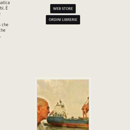
matica
bi. È
WEB STORE
e
ORDINI LIBRERIE
s che
nche
.