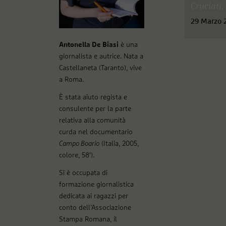
Cruciati
,
29 Marzo 
Antonella De Biasi
è una
giornalista e autrice. Nata a
Castellaneta (Taranto), vive
a Roma.
È stata aiuto regista e
consulente per la parte
relativa alla comunità
curda nel documentario
Campo Boario
(Italia, 2005,
colore, 58′).
Si è occupata di
formazione giornalistica
dedicata ai ragazzi per
conto dell’Associazione
Stampa Romana, il