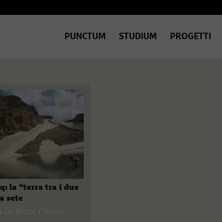
PUNCTUM
STUDIUM
PROGETTI
aq: la “terra tra i due
a sete
a De Biasi
,
Chiara