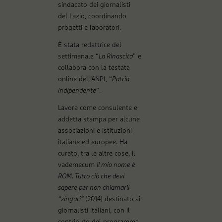
sindacato dei giornalisti
del Lazio, coordinando
progetti e laboratori.
È stata redattrice del
settimanale “
La Rinascita
” e
collabora con la testata
online dell’ANPI, “
Patria
indipendente
”.
Lavora come consulente e
addetta stampa per alcune
associazioni e istituzioni
italiane ed europee. Ha
curato, tra le altre cose, il
vademecum
Il mio nome è
ROM. Tutto ciò che devi
sapere per non chiamarli
“zingari”
(2014) destinato ai
giornalisti italiani, con il
contributo del programma