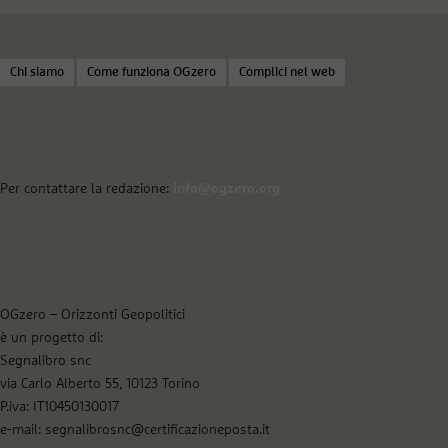
Chi siamo
Come funziona OGzero
Complici nel web
Per contattare la redazione:
info@ogzero.org
OGzero – Orizzonti Geopolitici
è un progetto di:
Segnalibro snc
via Carlo Alberto 55, 10123 Torino
P.iva: IT10450130017
e-mail: segnalibrosnc@certificazioneposta.it