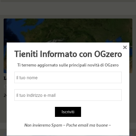
×
Tieniti Informato con OGzero
Ti terremo aggiornato sulle principali novità di OGzero
La spartizione delle risorse nel Mediterraneo
Chiara Cruciati
,
Murat Cinar
,
Nancy Porsia
,
OGzero
24 Luglio 2020
Non invieremo Spam – Poche email ma buone –