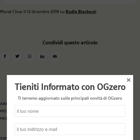
Murat Cinar il 12 dicembre 2019 su
Radio Blackout
:
Condividi questo articolo
×
Tieniti Informato con OGzero
Ti terremo aggiornato sulle principali novità di OGzero
AREE
MEDITERRANEO
MESOPOTAMIA
TIPOLOGIE