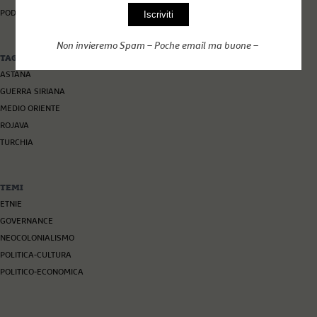
PODCAST
Non invieremo Spam – Poche email ma buone –
TAG
ASTANA
GUERRA SIRIANA
MEDIO ORIENTE
ROJAVA
TURCHIA
TEMI
ETNIE
GOVERNANCE
NEOCOLONIALISMO
POLITICA-CULTURA
POLITICO-ECONOMICA